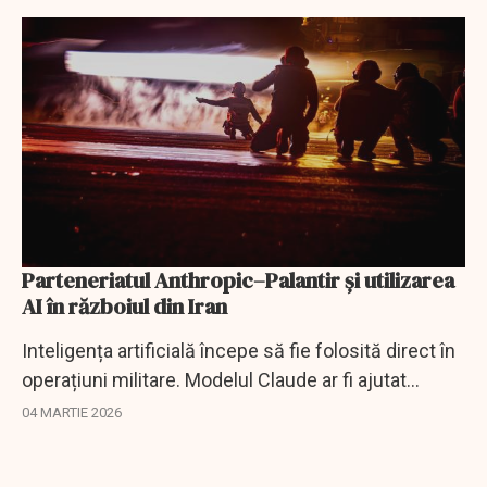
Parteneriatul Anthropic–Palantir și utilizarea
AI în războiul din Iran
Inteligența artificială începe să fie folosită direct în
operațiuni militare. Modelul Claude ar fi ajutat
armata SUA la identificarea țintelor și simularea
04 MARTIE 2026
scenariilor de luptă.