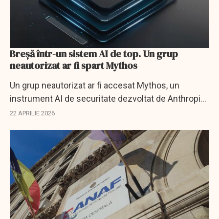
Breșă într-un sistem AI de top. Un grup
neautorizat ar fi spart Mythos
Un grup neautorizat ar fi accesat Mythos, un
instrument AI de securitate dezvoltat de Anthropic.
Compania investighează incidentul.
22 APRILIE 2026
EXCLUSIV