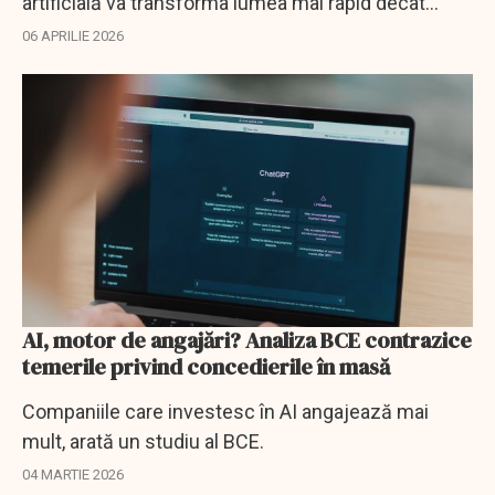
artificială va transforma lumea mai rapid decât
internetul, dar avertizează asupra riscurilor
06 APRILIE 2026
geopolitice.
AI, motor de angajări? Analiza BCE contrazice
temerile privind concedierile în masă
Companiile care investesc în AI angajează mai
mult, arată un studiu al BCE.
04 MARTIE 2026