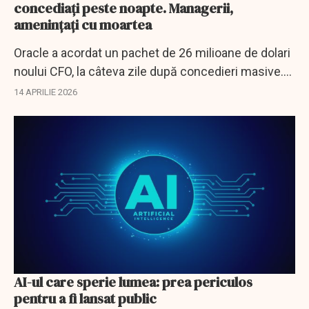
concediați peste noapte. Managerii,
amenințați cu moartea
Oracle a acordat un pachet de 26 milioane de dolari
noului CFO, la câteva zile după concedieri masive.
Angajații suspectează că un algoritm a vizat
14 APRILIE 2026
salariații cu acțiuni.
AI-ul care sperie lumea: prea periculos
pentru a fi lansat public