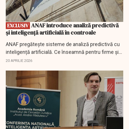
ANAF introduce analiză predictivă
EXCLUSIV
și inteligență artificială în controale
ANAF pregătește sisteme de analiză predictivă cu
inteligență artificială. Ce înseamnă pentru firme și
cum se schimbă controalele fiscale în 2026.
20 APRILIE 2026