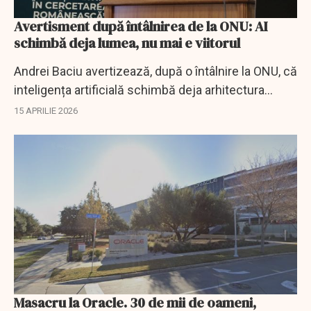
Avertisment după întâlnirea de la ONU: AI
schimbă deja lumea, nu mai e viitorul
Andrei Baciu avertizează, după o întâlnire la ONU, că
inteligența artificială schimbă deja arhitectura
puterii globale și cere acțiuni rapide în România.
15 APRILIE 2026
Masacru la Oracle. 30 de mii de oameni,