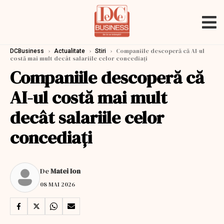
›
›
›
Companiile descoperă că AI-ul
DCBusiness
Actualitate
Stiri
costă mai mult decât salariile celor concediați
Companiile descoperă că
AI-ul costă mai mult
decât salariile celor
concediați
De
Matei Ion
08 MAI 2026