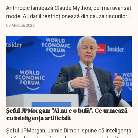
Anthropic lansează Claude Mythos, cel mai avansat
model AI, dar îl restricționează din cauza riscurilor.
Acces doar pentru giganți tech și securitate
09 APRILIE 2026
cibernetică.
Șeful JPMorgan: ”AI nu e o bulă”. Ce urmează
cu inteligența artificială
Șeful JPMorgan, Jamie Dimon, spune că inteligența