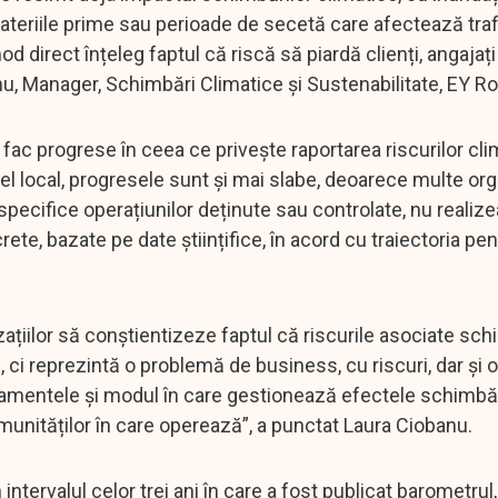
ateriile prime sau perioade de secetă care afectează traf
 direct înțeleg faptul că riscă să piardă clienți, angajați
anu, Manager, Schimbări Climatice și Sustenabilitate, EY R
 fac progrese în ceea ce privește raportarea riscurilor cli
ivel local, progresele sunt și mai slabe, deoarece multe org
e specifice operațiunilor deținute sau controlate, nu realiz
te, bazate pe date științifice, în acord cu traiectoria pen
iilor să conștientizeze faptul că riscurile asociate sch
, ci reprezintă o problemă de business, cu riscuri, dar și o
jamentele și modul în care gestionează efectele schimbăr
omunităților în care operează”, a punctat Laura Ciobanu.
n intervalul celor trei ani în care a fost publicat barometrul