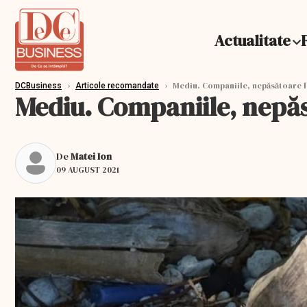
Actualitate
›
›
Mediu. Companiile, nepăsătoare la
DCBusiness
Articole recomandate
Mediu. Companiile, nepăs
De
Matei Ion
09 AUGUST 2021