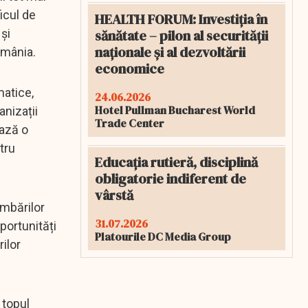
icul de
HEALTH FORUM: Investiția în
sănătate – pilon al securității
 și
naționale și al dezvoltării
omânia.
economice
matice,
24.06.2026
Hotel Pullman Bucharest World
anizații
Trade Center
ează o
tru
Educația rutieră, disciplină
obligatorie indiferent de
vârstă
imbărilor
31.07.2026
portunități
Platourile DC Media Group
ilor
, topul