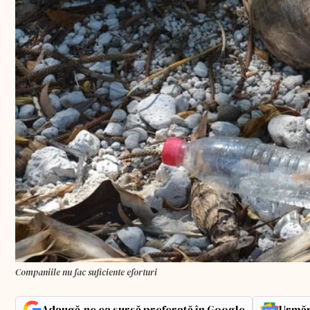
Companiile nu fac suficiente eforturi
Adaugă-ne ca sursă preferată în Google
Urmăr