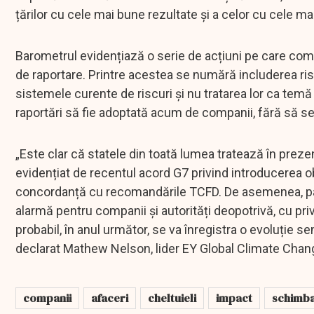
țărilor cu cele mai bune rezultate și a celor cu cele 
Barometrul evidențiază o serie de acțiuni pe care compa
de raportare. Printre acestea se numără includerea riscu
sistemele curente de riscuri și nu tratarea lor ca tem
raportări să fie adoptată acum de companii, fără să s
„Este clar că statele din toată lumea tratează în preze
evidențiat de recentul acord G7 privind introducerea obli
concordanță cu recomandările TCFD. De asemenea, pa
alarmă pentru companii și autorități deopotrivă, cu priv
probabil, în anul următor, se va înregistra o evoluție s
declarat Mathew Nelson, lider EY Global Climate Chang
companii
afaceri
cheltuieli
impact
schimba