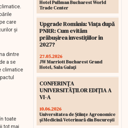
Hotel Pullman Bucharest World
climatice.
Trade Center
bările
 pe care
Upgrade România: Viața după
urilor și
PNRR: Cum evităm
prăbușirea investițiilor în
2027?
na dintre
27.05.2026
JW Marriott Bucharest Grand
 de a se
Hotel, Sala Galați
e climatice
mpactul
CONFERINȚA
UNIVERSITĂȚILOR EDIȚIA A
VI-A
10.06.2026
Universitatea de Științe Agronomice
în toate
și Medicină Veterinară din București
i tot mai