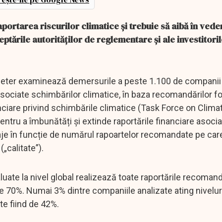
aportarea riscurilor climatice și trebuie să aibă în vede
ptările autorităților de reglementare și ale investitorilo
rometer examinează demersurile a peste 1.100 de companii
le asociate schimbărilor climatice, în baza recomandărilor 
anciare privind schimbările climatice (Task Force on Clima
entru a îmbunătăți și extinde raportările financiare asoci
aje în funcție de numărul rapoartelor recomandate pe care
(„calitate”).
luate la nivel global realizează toate raportările recoman
 70%. Numai 3% dintre companiile analizate ating niveluri
te fiind de 42%.