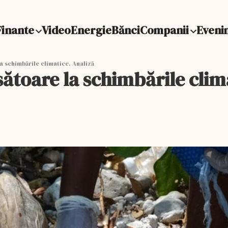
Finante
Video
Energie
Bănci
Companii
Eveni
 schimbările climatice. Analiză
ătoare la schimbările clim