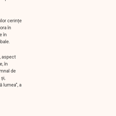
lor cerințe
ora în
e în
bale.
, aspect
e, în
emnal de
și,
tă lumea”, a