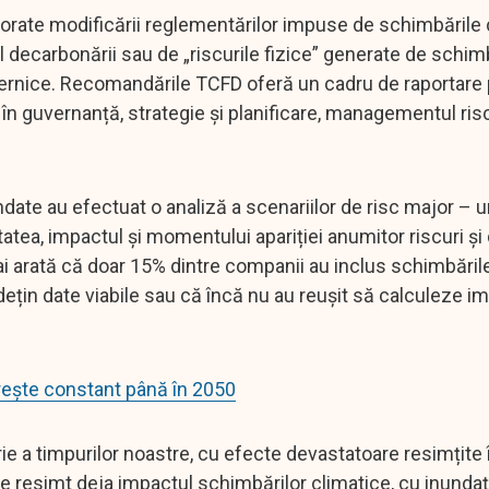
atorate modificării reglementărilor impuse de schimbările 
decarbonării sau de „riscurile fizice” generate de schim
puternice. Recomandările TCFD oferă un cadru de raportare
i în guvernanță, strategie și planificare, managementul risc
date au efectuat o analiză a scenariilor de risc major – u
tea, impactul și momentului apariției anumitor riscuri și
ai arată că doar 15% dintre companii au inclus schimbăril
 dețin date viabile sau că încă nu au reușit să calculeze i
ește constant până în 2050
ie a timpurilor noastre, cu efecte devastatoare resimțite 
e resimt deja impactul schimbărilor climatice, cu inundați