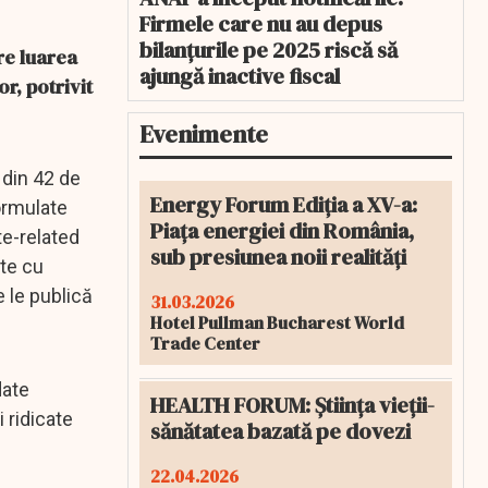
Firmele care nu au depus
bilanțurile pe 2025 riscă să
re luarea
ajungă inactive fiscal
r, potrivit
Evenimente
 din 42 de
Energy Forum Ediția a XV-a:
formulate
Piața energiei din România,
te-related
sub presiunea noii realități
ate cu
 le publică
31.03.2026
Hotel Pullman Bucharest World
Trade Center
date
HEALTH FORUM: Știința vieții-
 ridicate
sănătatea bazată pe dovezi
22.04.2026