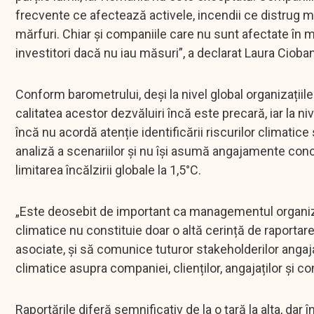
frecvente ce afectează activele, incendii ce distrug m
mărfuri. Chiar și companiile care nu sunt afectate în mod
investitori dacă nu iau măsuri”, a declarat Laura Ciob
Conform barometrului, deși la nivel global organizațiile
calitatea acestor dezvăluiri încă este precară, iar la n
încă nu acordă atenție identificării riscurilor climatic
analiză a scenariilor și nu își asumă angajamente concre
limitarea încălzirii globale la 1,5°C.
„Este deosebit de important ca managementul organizaț
climatice nu constituie doar o altă cerință de raportare
asociate, și să comunice tuturor stakeholderilor anga
climatice asupra companiei, clienților, angajaților și c
Raportările diferă semnificativ de la o țară la alta, dar î