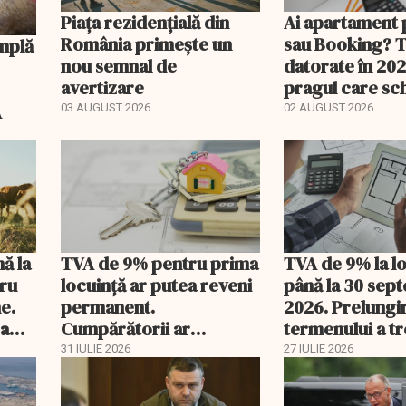
Piața rezidențială din
Ai apartament 
România primește un
sau Booking? 
nou semnal de
datorate în 202
avertizare
pragul care s
regimul fiscal
A
03 AUGUST 2026
02 AUGUST 2026
nă la
TVA de 9% pentru prima
TVA de 9% la l
tru
locuință ar putea reveni
până la 30 sep
e.
permanent.
2026. Prelungi
 a
Cumpărătorii ar
termenului a t
economisi zeci de mii de
comisia din Pa
31 IULIE 2026
27 IULIE 2026
lei