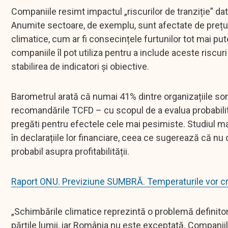
Companiile resimt impactul „riscurilor de tranziție” d
Anumite sectoare, de exemplu, sunt afectate de prețul 
climatice, cum ar fi consecințele furtunilor tot mai 
companiile îl pot utiliza pentru a include aceste riscur
stabilirea de indicatori și obiective.
Barometrul arată că numai 41% dintre organizațiile son
recomandările TCFD – cu scopul de a evalua probabilita
pregăti pentru efectele cele mai pesimiste. Studiul m
în declarațiile lor financiare, ceea ce sugerează că nu
probabil asupra profitabilității.
Raport ONU. Previziune SUMBRĂ. Temperaturile vor cr
„Schimbările climatice reprezintă o problemă definitor
părțile lumii, iar România nu este exceptată. Companiil