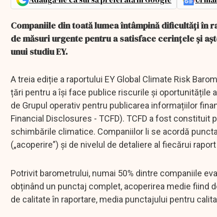
Companiile din toată lumea întâmpină dificultăți în r
de măsuri urgente pentru a satisface cerințele și aște
unui studiu EY.
A treia ediție a raportului EY Global Climate Risk Ba
țări pentru a își face publice riscurile și oportunități
de Grupul operativ pentru publicarea informațiilor fin
Financial Disclosures - TCFD). TCFD a fost constituit p
schimbările climatice. Companiilor li se acordă punct
(„acoperire”) și de nivelul de detaliere al fiecărui raport 
Potrivit barometrului, numai 50% dintre companiile eva
obținând un punctaj complet, acoperirea medie fiind de
de calitate în raportare, media punctajului pentru calita