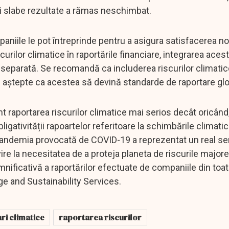
mai slabe rezultate a rămas neschimbat.
niile le pot întreprinde pentru a asigura satisfacerea noi
rilor climatice în raportările financiare, integrarea acest
ă separată. Se recomandă ca includerea riscurilor climatic
e aștepte ca acestea să devină standarde de raportare glo
nt raportarea riscurilor climatice mai serios decât oricând
gativității rapoartelor referitoare la schimbările climatic
ndemia provocată de COVID-19 a reprezentat un real s
ire la necesitatea de a proteja planeta de riscurile majore 
emnificativă a raportărilor efectuate de companiile din toa
e and Sustainability Services.
ri climatice
raportarea riscurilor