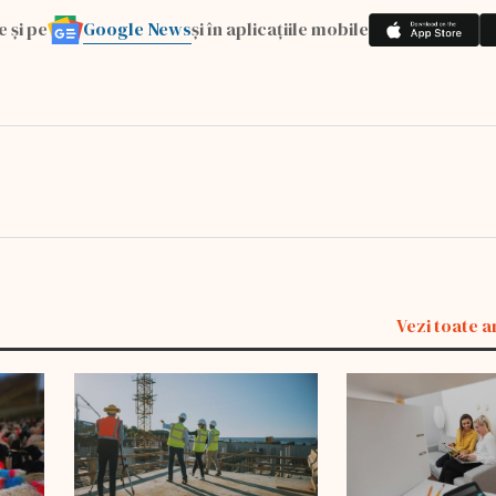
Google News
e și pe
și în aplicațiile mobile
Vezi toate a