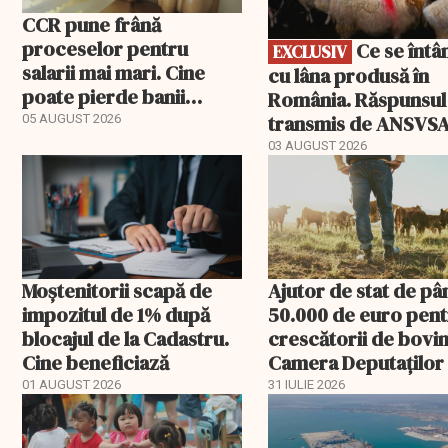
CCR pune frână
proceselor pentru
Ce se întâmplă
EXCLUSIV
salarii mai mari. Cine
cu lâna produsă în
poate pierde banii
România. Răspunsul
ceruți statului
transmis de ANSVS
05 AUGUST 2026
03 AUGUST 2026
Moștenitorii scapă de
Ajutor de stat de pâ
impozitul de 1% după
50.000 de euro pen
blocajul de la Cadastru.
crescătorii de bovin
Cine beneficiază
Camera Deputaților
aprobat schema
01 AUGUST 2026
31 IULIE 2026