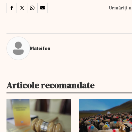
Urmăriți-n
Matei Ion
Articole recomandate
EXCLUSIV