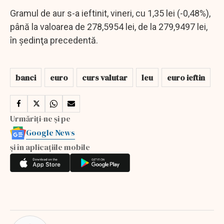
Gramul de aur s-a ieftinit, vineri, cu 1,35 lei (-0,48%),
până la valoarea de 278,5954 lei, de la 279,9497 lei,
în şedinţa precedentă.
banci
euro
curs valutar
leu
euro ieftin
Urmăriți-ne și pe
Google News
și în aplicațiile mobile