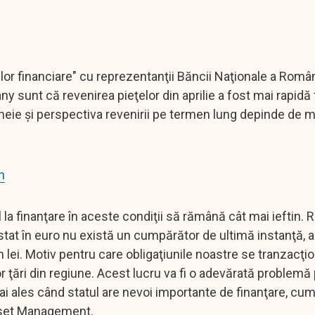
elor financiare" cu reprezentanţii Băncii Naţionale a Româ
nt că revenirea pieţelor din aprilie a fost mai rapidă 
 cheie şi perspectiva revenirii pe termen lung depinde de 
n
 la finanţare în aceste condiţii să rămână cât mai ieftin.
 stat în euro nu există un cumpărător de ultimă instanţă,
n lei. Motiv pentru care obligaţiunile noastre se tranzacţ
or ţări din regiune. Acest lucru va fi o adevărată problemă
 mai ales când statul are nevoi importante de finanţare, cu
Asset Management.