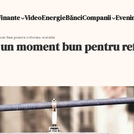
Finante
Video
Energie
Bănci
Companii
Eveni
ent bun pentru reforma statului
e un moment bun pentru re