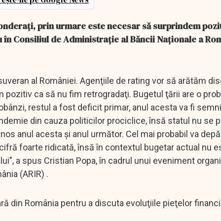
 ponderaţi, prin urmare este necesar să surprindem pozit
 în Consiliul de Administraţie al Băncii Naţionale a Rom
uveran al României. Agenţiile de rating vor să arătăm disc
pozitiv ca să nu fim retrogradaţi. Bugetul ţării are o pr
bânzi, restul a fost deficit primar, anul acesta va fi semni
ndemie din cauza politicilor prociclice, însă statul nu se 
inos anul acesta şi anul următor. Cel mai probabil va depă
ifră foarte ridicată, însă în contextul bugetar actual nu e
ui", a spus Cristian Popa, în cadrul unui eveniment organ
mânia (ARIR) .
iară din România pentru a discuta evoluţiile pieţelor financi