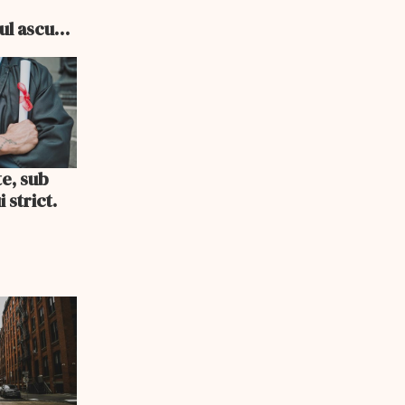
e
cul ascuns
i consum
te, sub
 strict.