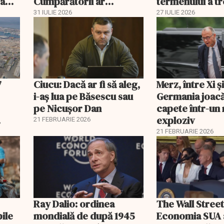
 a
Cumpărătorii ar
termenului a t
economisi zeci de mii de
comisia din Pa
31 IULIE 2026
27 IULIE 2026
lei
7
Ciucu: Dacă ar fi să aleg,
Merz, între Xi 
i-aș lua pe Băsescu sau
Germania joacă
pe Nicușor Dan
capete într-u
exploziv
21 FEBRUARIE 2026
21 FEBRUARIE 2026
Ray Dalio: ordinea
The Wall Street
bile
mondială de după 1945
Economia SUA 