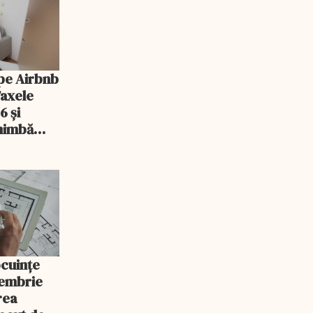
pe Airbnb
Taxele
6 și
chimbă
ocuințe
tembrie
rea