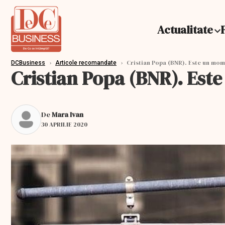
Actualitate
›
›
Cristian Popa (BNR). Este un mom
DCBusiness
Articole recomandate
Cristian Popa (BNR). Est
De
Mara Ivan
30 APRILIE 2020