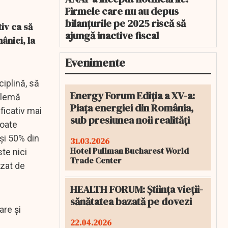
Firmele care nu au depus
bilanțurile pe 2025 riscă să
iv ca să
ajungă inactive fiscal
âniei, la
Evenimente
iplină, să
Energy Forum Ediția a XV-a:
oblemă
Piața energiei din România,
ficativ mai
sub presiunea noii realități
poate
şi 50% din
31.03.2026
Hotel Pullman Bucharest World
ste nici
Trade Center
izat de
HEALTH FORUM: Știința vieții-
sănătatea bazată pe dovezi
are şi
22.04.2026