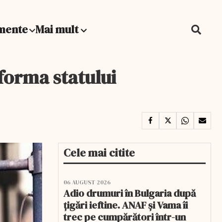
mente
Mai mult
forma statului
Cele mai citite
06 AUGUST 2026
Adio drumuri în Bulgaria după
țigări ieftine. ANAF și Vama îi
trec pe cumpărători într-un