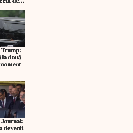
recut de
rlament
și Trump:
 la două
n moment
 Journal:
a devenit