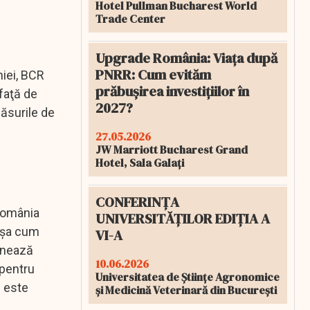
Hotel Pullman Bucharest World
Trade Center
Upgrade România: Viața după
PNRR: Cum evităm
niei, BCR
prăbușirea investițiilor în
faţă de
2027?
măsurile de
27.05.2026
JW Marriott Bucharest Grand
Hotel, Sala Galați
CONFERINȚA
 România
UNIVERSITĂȚILOR EDIȚIA A
 aşa cum
VI-A
ionează
10.06.2026
 pentru
Universitatea de Științe Agronomice
m este
și Medicină Veterinară din București