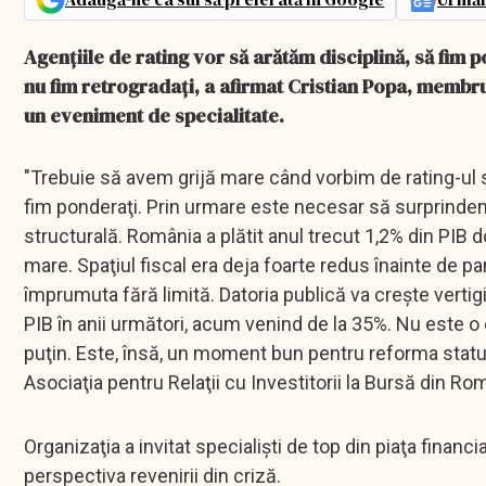
Agenţiile de rating vor să arătăm disciplină, să fim
nu fim retrogradaţi, a afirmat Cristian Popa, membru
un eveniment de specialitate.
"Trebuie să avem grijă mare când vorbim de rating-ul s
fim ponderaţi. Prin urmare este necesar să surprindem 
structurală. România a plătit anul trecut 1,2% din PIB do
mare. Spaţiul fiscal era deja foarte redus înainte de pa
împrumuta fără limită. Datoria publică va creşte vertig
PIB în anii următori, acum venind de la 35%. Nu este o c
puţin. Este, însă, un moment bun pentru reforma statul
Asociaţia pentru Relaţii cu Investitorii la Bursă din Ro
Organizaţia a invitat specialişti de top din piaţa financ
perspectiva revenirii din criză.