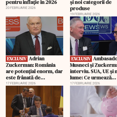
pentru inflație în 2026
și noi categorii de
produse
20 FEBRUARIE 2026
19 FEBRUARIE 2026
EXCLUSIV
EXCLUSIV
Adrian
Ambasadorii
EXCLUSIV
EXCLUSIV
Zuckerman: România
Musneci și Zuckerm
are potențial enorm, dar
interviu. SUA, UE și
este frânată de
lume: Ce urmează
corupție, companii de
pentru România
17 FEBRUARIE 2026
17 FEBRUARIE 2026
stat și influența
propagandei ruse