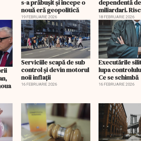
s-a prăbușit și începe o
dependentă d
nouă eră geopolitică
miliardari. Ris
pentru burse ș
19 FEBRUARIE 2026
18 FEBRUARIE 2026
Serviciile scapă de sub
Executările sili
control și devin motorul
lupa controlului
noii inflații
Ce se schimbă
an,
 noua
16 FEBRUARIE 2026
16 FEBRUARIE 2026