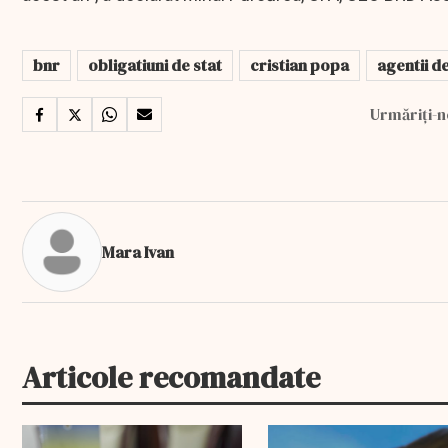
bnr
obligatiuni de stat
cristian popa
agentii d
Urmăriți-n
Mara Ivan
Articole recomandate
EXCLUSIV