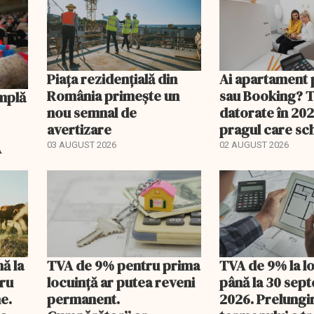
Piața rezidențială din
Ai apartament 
România primește un
sau Booking? 
nou semnal de
datorate în 202
avertizare
pragul care s
regimul fiscal
A
03 AUGUST 2026
02 AUGUST 2026
nă la
TVA de 9% pentru prima
TVA de 9% la l
tru
locuință ar putea reveni
până la 30 sep
e.
permanent.
2026. Prelungi