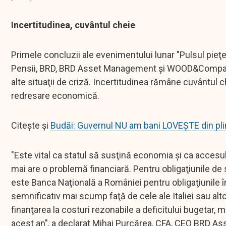
Incertitudinea, cuvântul cheie
Primele concluzii ale evenimentului lunar "Pulsul pieţ
Pensii, BRD, BRD Asset Management şi WOOD&Company su
alte situaţii de criză. Incertitudinea rămâne cuvântul
redresare economică.
Citește și
Budăi: Guvernul NU am bani LOVEȘTE din pli
"Este vital ca statul să susţină economia şi ca accesul
mai are o problemă financiară. Pentru obligaţiunile de
este Banca Naţională a României pentru obligaţiunile î
semnificativ mai scump faţă de cele ale Italiei sau alt
finanţarea la costuri rezonabile a deficitului bugetar,
acest an", a declarat Mihai Purcărea, CFA, CEO BRD 