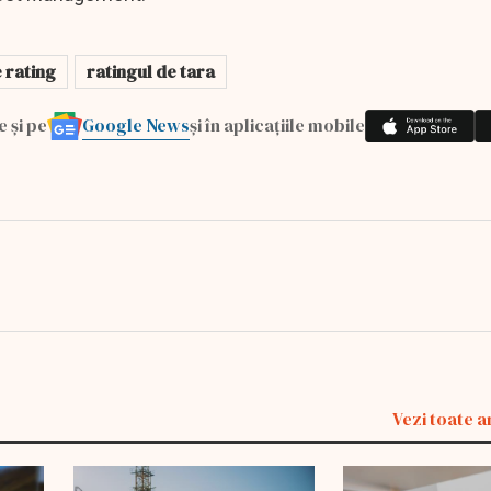
e rating
ratingul de tara
Google News
e și pe
și în aplicațiile mobile
Vezi toate a