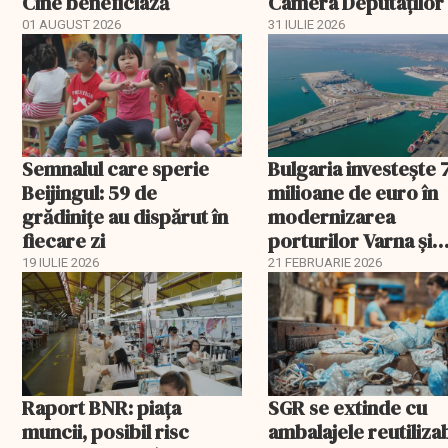
Cine beneficiază
Camera Deputaților
aprobat schema
01 AUGUST 2026
31 IULIE 2026
Semnalul care sperie
Bulgaria investește 
Beijingul: 59 de
milioane de euro în
grădinițe au dispărut în
modernizarea
fiecare zi
porturilor Varna și
Burgas
19 IULIE 2026
21 FEBRUARIE 2026
Raport BNR: piața
SGR se extinde cu
muncii, posibil risc
ambalajele reutiliza