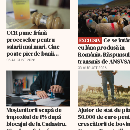
CCR pune frână
proceselor pentru
Ce se întâmplă
EXCLUSIV
salarii mai mari. Cine
cu lâna produsă în
poate pierde banii
România. Răspunsul
ceruți statului
transmis de ANSVS
05 AUGUST 2026
03 AUGUST 2026
Moștenitorii scapă de
Ajutor de stat de pâ
impozitul de 1% după
50.000 de euro pen
blocajul de la Cadastru.
crescătorii de bovin