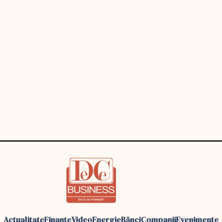
Actualitate
Finante
Video
Energie
Bănci
Companii
Evenimente