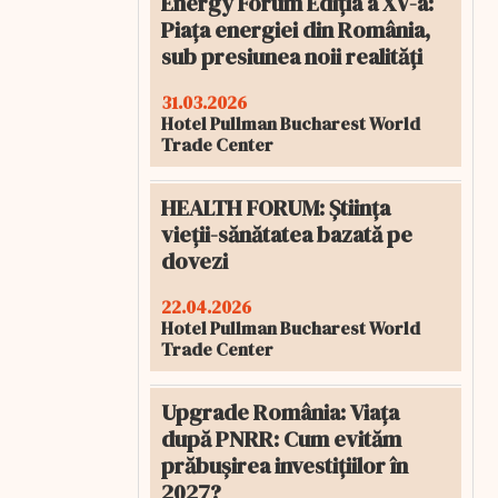
Energy Forum Ediția a XV-a:
Piața energiei din România,
sub presiunea noii realități
31.03.2026
Hotel Pullman Bucharest World
Trade Center
HEALTH FORUM: Știința
vieții-sănătatea bazată pe
dovezi
22.04.2026
Hotel Pullman Bucharest World
Trade Center
Upgrade România: Viața
după PNRR: Cum evităm
prăbușirea investițiilor în
2027?