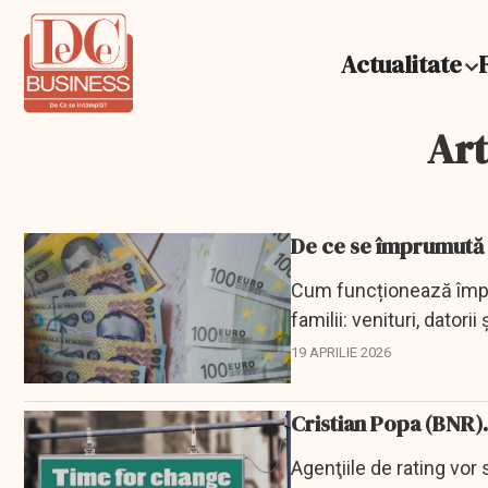
Actualitate
Art
De ce se împrumută R
Cum funcționează împru
familii: venituri, datori
19 APRILIE 2026
Cristian Popa (BNR)
Agenţiile de rating vor