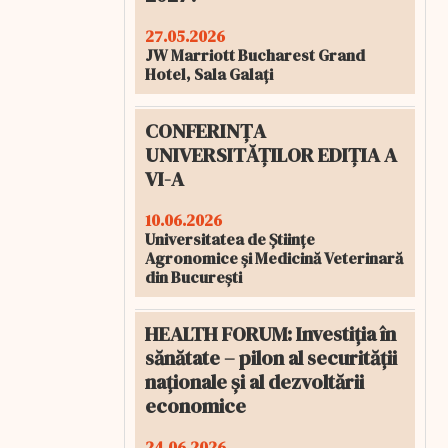
27.05.2026
JW Marriott Bucharest Grand
Hotel, Sala Galați
CONFERINȚA
UNIVERSITĂȚILOR EDIȚIA A
VI-A
10.06.2026
Universitatea de Științe
Agronomice și Medicină Veterinară
din București
HEALTH FORUM: Investiția în
sănătate – pilon al securității
naționale și al dezvoltării
economice
24.06.2026