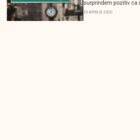
surprindem pozitiv ca s
de...
30 APRILIE 2020