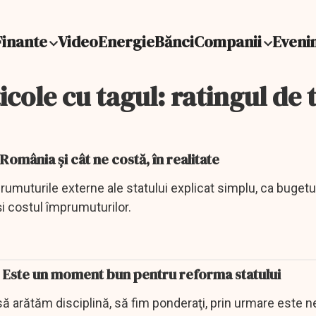
Finante
Video
Energie
Bănci
Companii
Eveni
icole cu tagul: ratingul de 
omânia și cât ne costă, în realitate
muturile externe ale statului explicat simplu, ca bugetu
i și costul împrumuturilor.
. Este un moment bun pentru reforma statului
 să arătăm disciplină, să fim ponderaţi, prin urmare este 