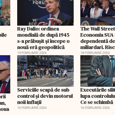
Ray Dalio: ordinea
The Wall Street
bile
mondială de după 1945
Economia SUA 
s-a prăbușit și începe o
dependentă d
nouă eră geopolitică
miliardari. Ris
pentru burse ș
19 FEBRUARIE 2026
18 FEBRUARIE 2026
Serviciile scapă de sub
Executările sili
control și devin motorul
lupa controlului
noii inflații
Ce se schimbă
an,
 noua
16 FEBRUARIE 2026
16 FEBRUARIE 2026