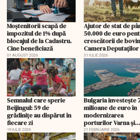
Moștenitorii scapă de
Ajutor de stat de pâ
impozitul de 1% după
50.000 de euro pen
blocajul de la Cadastru.
crescătorii de bovin
Cine beneficiază
Camera Deputaților
aprobat schema
01 AUGUST 2026
31 IULIE 2026
Semnalul care sperie
Bulgaria investește 
Beijingul: 59 de
milioane de euro în
grădinițe au dispărut în
modernizarea
fiecare zi
porturilor Varna și
Burgas
19 IULIE 2026
21 FEBRUARIE 2026