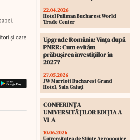
22.04.2026
Hotel Pullman Bucharest World
papei.
Trade Center
ori şi care
Upgrade România: Viața după
PNRR: Cum evităm
prăbușirea investițiilor în
2027?
27.05.2026
JW Marriott Bucharest Grand
Hotel, Sala Galați
CONFERINȚA
UNIVERSITĂȚILOR EDIȚIA A
VI-A
10.06.2026
Universitatea de Științe Agronomice