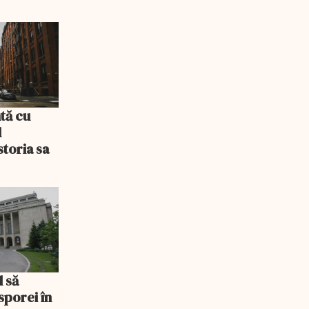
tă cu
l
storia sa
l să
sporei în