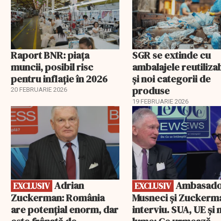
Raport BNR: piața
SGR se extinde cu
muncii, posibil risc
ambalajele reutiliza
pentru inflație în 2026
și noi categorii de
produse
20 FEBRUARIE 2026
19 FEBRUARIE 2026
EXCLUSIV
EXCLUSIV
Adrian
Ambasadorii
EXCLUSIV
EXCLUSIV
Zuckerman: România
Musneci și Zuckerm
are potențial enorm, dar
interviu. SUA, UE și