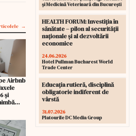
și Medicină Veterinară din București
HEALTH FORUM: Investiția în
rticolele
sănătate – pilon al securității
naționale și al dezvoltării
economice
24.06.2026
Hotel Pullman Bucharest World
Trade Center
pe Airbnb
Educația rutieră, disciplină
Taxele
obligatorie indiferent de
6 și
vârstă
chimbă
31.07.2026
Platourile DC Media Group