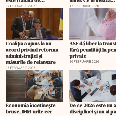
este frânată de
lume: Ce urmează
corupție, companii de
pentru România
17 FEBRUARIE 2026
17 FEBRUARIE 2026
stat și influența
propagandei ruse
Coaliția a ajuns la un
ASF dă liber la trans
acord privind reforma
fără penalități în pen
administrației și
private
măsurile de relansare
16 FEBRUARIE 2026
16 FEBRUARIE 2026
Economia încetinește
De ce 2026 este un a
brusc, IMM-urile cer
disciplinei și nu al pa