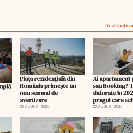
Vezi toate a
Piața rezidențială din
Ai apartament 
România primește un
sau Booking? 
nou semnal de
datorate în 202
avertizare
pragul care s
regimul fiscal
A
03 AUGUST 2026
02 AUGUST 2026