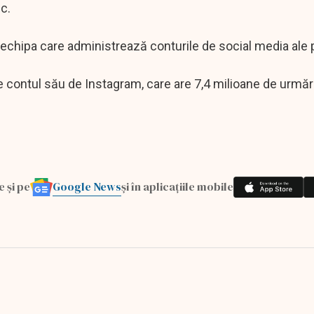
c.
de echipa care administrează conturile de social media ale 
 contul său de Instagram, care are 7,4 milioane de urmărit
Google News
e și pe
și în aplicațiile mobile