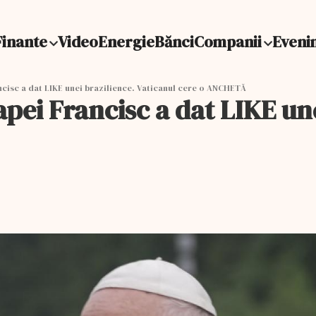
Finante
Video
Energie
Bănci
Companii
Eveni
cisc a dat LIKE unei brazilience. Vaticanul cere o ANCHETĂ
pei Francisc a dat LIKE une