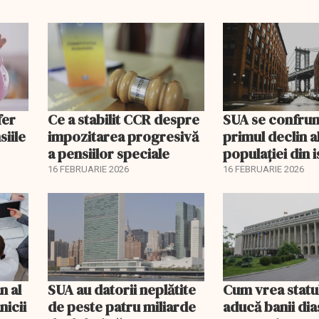
fer
Ce a stabilit CCR despre
SUA se confrun
siile
impozitarea progresivă
primul declin a
a pensiilor speciale
populației din i
16 FEBRUARIE 2026
16 FEBRUARIE 2026
n al
SUA au datorii neplătite
Cum vrea statu
nicii
de peste patru miliarde
aducă banii dia