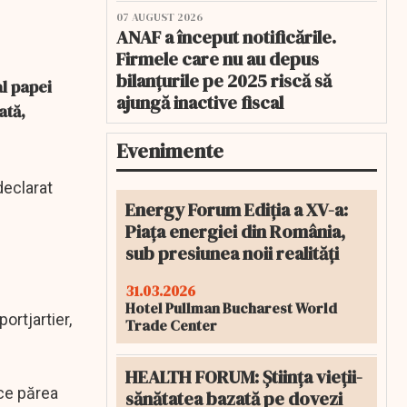
07 AUGUST 2026
ANAF a început notificările.
Firmele care nu au depus
bilanțurile pe 2025 riscă să
al papei
ajungă inactive fiscal
ată,
Evenimente
declarat
Energy Forum Ediția a XV-a:
Piața energiei din România,
sub presiunea noii realități
31.03.2026
Hotel Pullman Bucharest World
ortjartier,
Trade Center
HEALTH FORUM: Știința vieții-
 ce părea
sănătatea bazată pe dovezi