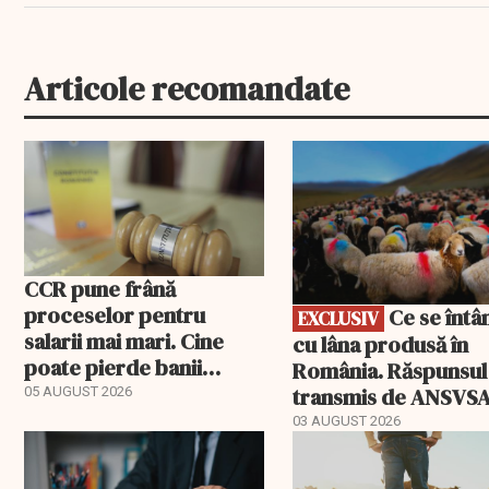
Articole recomandate
EXCLUSIV
CCR pune frână
proceselor pentru
Ce se întâmplă
EXCLUSIV
salarii mai mari. Cine
cu lâna produsă în
poate pierde banii
România. Răspunsul
ceruți statului
transmis de ANSVS
05 AUGUST 2026
03 AUGUST 2026