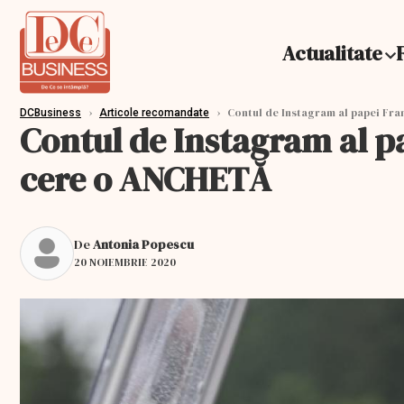
Actualitate
›
›
Contul de Instagram al papei Fran
DCBusiness
Articole recomandate
Contul de Instagram al pa
cere o ANCHETĂ
De
Antonia Popescu
20 NOIEMBRIE 2020