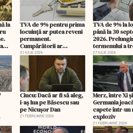
nă la
TVA de 9% pentru prima
TVA de 9% la l
tru
locuință ar putea reveni
până la 30 sep
e.
permanent.
2026. Prelungi
 a
Cumpărătorii ar
termenului a t
economisi zeci de mii de
comisia din Pa
31 IULIE 2026
27 IULIE 2026
lei
7
Ciucu: Dacă ar fi să aleg,
Merz, între Xi 
i-aș lua pe Băsescu sau
Germania joacă
pe Nicușor Dan
capete într-u
exploziv
21 FEBRUARIE 2026
21 FEBRUARIE 2026