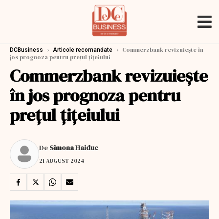
›
›
Commerzbank revizuiește în
DCBusiness
Articole recomandate
jos prognoza pentru prețul țițeiului
Commerzbank revizuiește
în jos prognoza pentru
prețul țițeiului
De
Simona Haiduc
21 AUGUST 2024