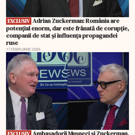
Adrian Zuckerman: România are
EXCLUSIV
potențial enorm, dar este frânată de corupție,
companii de stat și influența propagandei
ruse
17 FEBRUARIE 2026
EXCLUSIV
Ambasadorii Musneci și Zuckerman,
EXCLUSIV