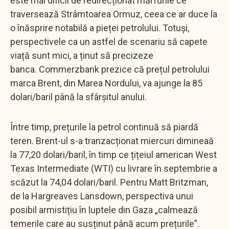
este mai dificil de redirecționat mărfurile ce
traversează Strâmtoarea Ormuz, ceea ce ar duce la
o înăsprire notabilă a pieței petrolului. Totuși,
perspectivele ca un astfel de scenariu să capete
viață sunt mici, a ținut să precizeze
banca. Commerzbank prezice că prețul petrolului
marca Brent, din Marea Nordului, va ajunge la 85
dolari/baril până la sfârșitul anului.
Între timp, prețurile la petrol continuă să piardă
teren. Brent-ul s-a tranzacționat miercuri dimineaă
la 77,20 dolari/baril, în timp ce țițeiul american West
Texas Intermediate (WTI) cu livrare în septembrie a
scăzut la 74,04 dolari/baril. Pentru Matt Britzman,
de la Hargreaves Lansdown, perspectiva unui
posibil armistițiu în luptele din Gaza „calmează
temerile care au susținut până acum prețurile”.