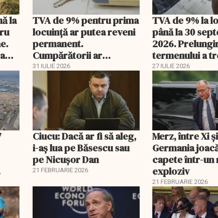
nă la
TVA de 9% pentru prima
TVA de 9% la l
tru
locuință ar putea reveni
până la 30 sep
e.
permanent.
2026. Prelungi
 a
Cumpărătorii ar
termenului a t
economisi zeci de mii de
comisia din Pa
31 IULIE 2026
27 IULIE 2026
lei
7
Ciucu: Dacă ar fi să aleg,
Merz, între Xi 
i-aș lua pe Băsescu sau
Germania joacă
pe Nicușor Dan
capete într-u
exploziv
21 FEBRUARIE 2026
21 FEBRUARIE 2026