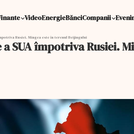
Finante
Video
Energie
Bănci
Companii
Eveni
potriva Rusiei. Mingea este în terenul Beijingului
 a SUA împotriva Rusiei. Mi