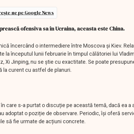
ește-ne pe Google News
oprească ofensiva sa în Ucraina, aceasta este China.
mică încercând o intermediere între Moscova și Kiev. Relaț
a începutul lunii februarie în timpul călătoriei lui Vladim
z, Xi Jinping, nu se știe cu exactitate. Se poate presupun
 la curent cu astfel de planuri.
 în care s-a purtat o discuție pe această temă, dacă ea a a
au adoptat o poziție de observare. Periodic, își oferă servi
iile să fie urmate de acțiuni concrete.