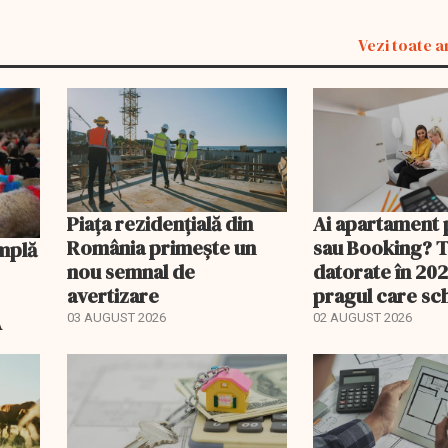
Vezi toate a
Piața rezidențială din
Ai apartament 
România primește un
sau Booking? 
nou semnal de
datorate în 202
avertizare
pragul care s
regimul fiscal
A
03 AUGUST 2026
02 AUGUST 2026