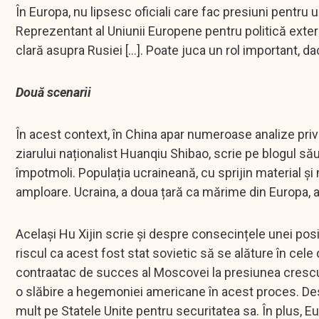
În Europa, nu lipsesc oficiali care fac presiuni pentru un
Reprezentant al Uniunii Europene pentru politică extern
clară asupra Rusiei [...]. Poate juca un rol important, d
Două scenarii
În acest context, în China apar numeroase analize privi
ziarului naționalist Huanqiu Shibao, scrie pe blogul său
împotmoli. Populația ucraineană, cu sprijin material și
amploare. Ucraina, a doua țară ca mărime din Europa, a
Același Hu Xijin scrie și despre consecințele unei posibi
riscul ca acest fost stat sovietic să se alăture în cele
contraatac de succes al Moscovei la presiunea crescut
o slăbire a hegemoniei americane în acest proces. Desig
mult pe Statele Unite pentru securitatea sa. În plus, Eu