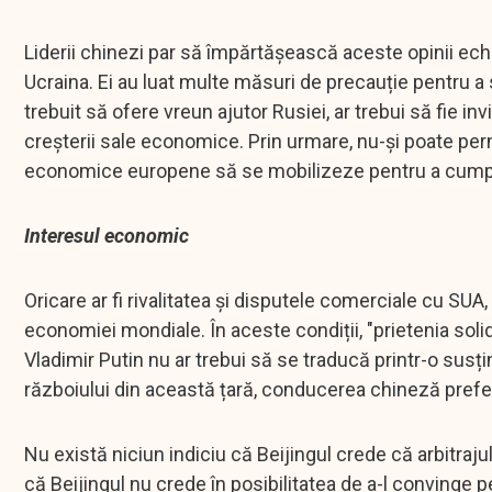
Liderii chinezi par să împărtășească aceste opinii echil
Ucraina. Ei au luat multe măsuri de precauție pentru a 
trebuit să ofere vreun ajutor Rusiei, ar trebui să fie inv
creșterii sale economice. Prin urmare, nu-și poate per
economice europene să se mobilizeze pentru a cumpăr
Interesul economic
Oricare ar fi rivalitatea și disputele comerciale cu SUA,
economiei mondiale. În aceste condiții, "prietenia solidă
Vladimir Putin nu ar trebui să se traducă printr-o susț
războiului din această țară, conducerea chineză prefer
Nu există niciun indiciu că Beijingul crede că arbitrajul
că Beijingul nu crede în posibilitatea de a-l convinge 