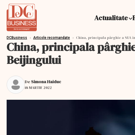
Actualitate
›
›
China, principala pârghie a SUA îm
DCBusiness
Articole recomandate
China, principala pârghie
Beijingului
De
Simona Haiduc
18 MARTIE 2022