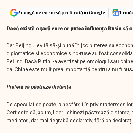
Adaugă-ne ca sursă preferată în Google
Urmăr
Dacă există o țară care ar putea influența Rusia să 
Dar Beijingul evită să-și pună în joc puterea sa econo
diplomatice și economice sino-ruse au fost consolidate l
Beijing. Dacă Putin l-a avertizat pe omologul său chine
da. China este mult prea importantă pentru a nu fi pusă
Preferă să păstreze distanța
De speculat se poate la nesfârșit în privința termenilor
Cert este că, acum, liderii chinezi păstrează distanța, 
mediatori, dar mai degrabă declarativ, fără ca declaraț