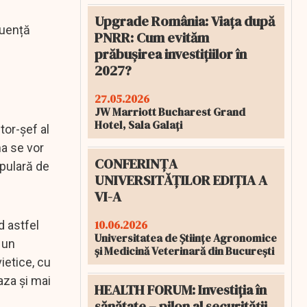
Upgrade România: Viața după
luență
PNRR: Cum evităm
prăbușirea investițiilor în
2027?
27.05.2026
JW Marriott Bucharest Grand
Hotel, Sala Galați
tor-șef al
na se vor
CONFERINȚA
opulară de
UNIVERSITĂȚILOR EDIȚIA A
VI-A
10.06.2026
d astfel
Universitatea de Științe Agronomice
 un
și Medicină Veterinară din București
ietice, cu
aza și mai
HEALTH FORUM: Investiția în
sănătate – pilon al securității