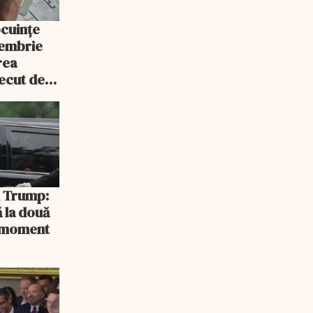
ocuințe
tembrie
rea
recut de
rlament
și Trump:
 la două
n moment