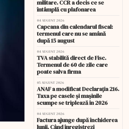
militare. CCR a decis ce se
întâmplă cu plafonarea
04 AUGUST 2026
Capcana din calendarul fiscal:
termenul care nu se amână
după 15 august
04 AUGUST 2026
TVA stabilită direct de Fisc.
Termenul de 60 de zile care
poate salva firma
05 AUGUST 2026
ANAF a modificat Declarația 216.
Taxa pe casele și mașinile
scumpe se triplează în 2026
04 AUGUST 2026
Factura ajunge după închiderea
lunii. Când înregistrezi