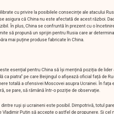
ibrate cu privire la posibilele consecințe ale atacului Rusi
se asigura că China nu este afectată de acest război. Dac
izibil. În plus, China se confruntă în prezent cu o încetinir
mite să propună un sprijin pentru Rusia care ar determina
a mai puține produse fabricate în China.
 este esențial pentru China să își mențină poziția de lider 
 ca piatra" pe care Beijingul o afișează oficial față de Rus
inere totală a ofensivei Moscovei asupra Ucrainei. În fața 
ă, se pare, să rămână într-o poziție de observație.
 dintre ruși și ucraineni este posibil. Dimpotrivă, totul par
pe Vladimir Putin să accepte o astfel de propunere. Și cel 