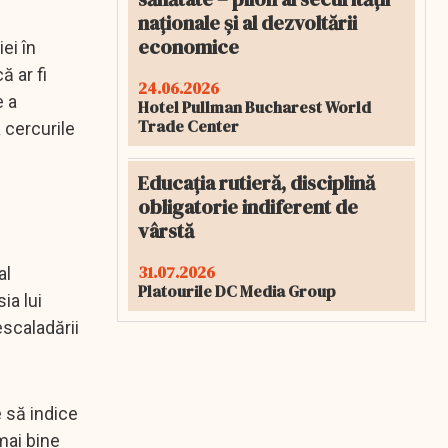
naționale și al dezvoltării
economice
ei în
ă ar fi
24.06.2026
e a
Hotel Pullman Bucharest World
Trade Center
 cercurile
Educația rutieră, disciplină
obligatorie indiferent de
vârstă
31.07.2026
al
Platourile DC Media Group
ia lui
escaladării
e să indice
mai bine