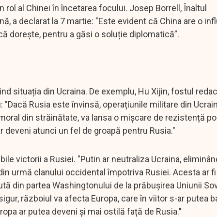
 rol al Chinei în încetarea focului. Josep Borrell, Înaltul
ă, a declarat la 7 martie: "Este evident că China are o inf
acă dorește, pentru a găsi o soluție diplomatică”.
nd situația din Ucraina. De exemplu, Hu Xijin, fostul redac
: "Dacă Rusia este învinsă, operațiunile militare din Ucrai
 moral din străinătate, va lansa o mișcare de rezistență p
r deveni atunci un fel de groapă pentru Rusia."
le victorii a Rusiei. "Putin ar neutraliza Ucraina, eliminân
 din urmă clanului occidental împotriva Rusiei. Acesta ar fi
ă din partea Washingtonului de la prăbușirea Uniunii Sov
ur, războiul va afecta Europa, care în viitor s-ar putea b
ropa ar putea deveni și mai ostilă față de Rusia."