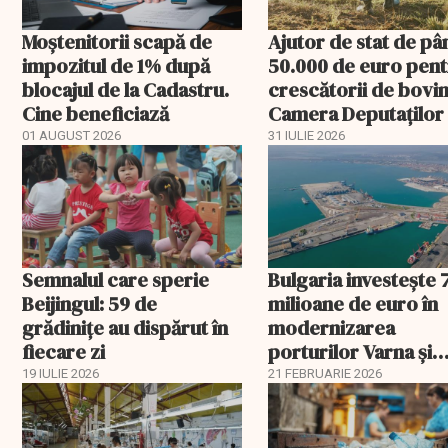
Moștenitorii scapă de
Ajutor de stat de pâ
impozitul de 1% după
50.000 de euro pen
blocajul de la Cadastru.
crescătorii de bovin
Cine beneficiază
Camera Deputaților
aprobat schema
01 AUGUST 2026
31 IULIE 2026
Semnalul care sperie
Bulgaria investește 
Beijingul: 59 de
milioane de euro în
grădinițe au dispărut în
modernizarea
fiecare zi
porturilor Varna și
Burgas
19 IULIE 2026
21 FEBRUARIE 2026