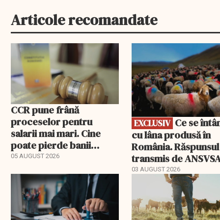
Articole recomandate
EXCLUSIV
CCR pune frână
proceselor pentru
Ce se întâmplă
EXCLUSIV
salarii mai mari. Cine
cu lâna produsă în
poate pierde banii
România. Răspunsul
ceruți statului
transmis de ANSVS
05 AUGUST 2026
03 AUGUST 2026