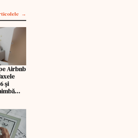
rticolele
pe Airbnb
Taxele
6 și
chimbă