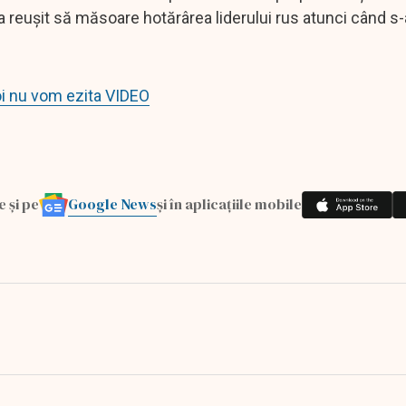
 a reușit să măsoare hotărârea liderului rus atunci când s-a
noi nu vom ezita VIDEO
Google News
e și pe
și în aplicațiile mobile