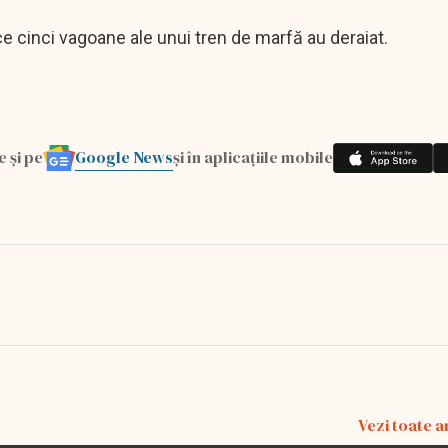
e cinci vagoane ale unui tren de marfă au deraiat.
Google News
e și pe
și în aplicațiile mobile
Vezi toate a