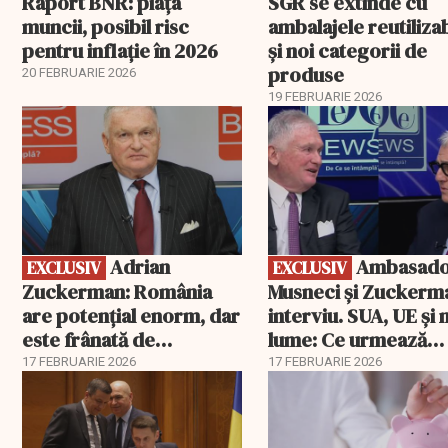
Raport BNR: piața
SGR se extinde cu
muncii, posibil risc
ambalajele reutiliza
pentru inflație în 2026
și noi categorii de
produse
20 FEBRUARIE 2026
19 FEBRUARIE 2026
EXCLUSIV
EXCLUSIV
Adrian
Ambasadorii
EXCLUSIV
EXCLUSIV
Zuckerman: România
Musneci și Zuckerm
are potențial enorm, dar
interviu. SUA, UE și
este frânată de
lume: Ce urmează
corupție, companii de
pentru România
17 FEBRUARIE 2026
17 FEBRUARIE 2026
stat și influența
propagandei ruse