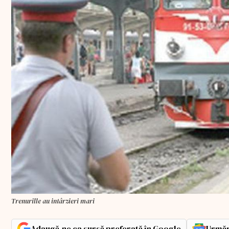
Trenurille au intârzieri mari
Adaugă-ne ca sursă preferată în Google
Urmăr