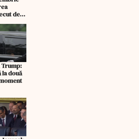
rea
recut de
rlament
și Trump:
 la două
n moment