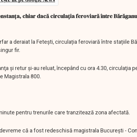
onstanța, chiar dacă circulația feroviară între Bărăganu 
far a deraiat la Fetești, circulația feroviară între stațiile 
ngur fir.
ţa şi retur şi-au reluat, începând cu ora 4.30, circulaţia p
pe Magistrala 800.
 minute pentru trenurile care tranzitează zona afectată.
devreme că a fost redeschisă magistrala București - Con