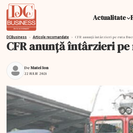
Actualitate
›
›
CFR anunță întârzieri pe ruta Buc
DCBusiness
Articole recomandate
CFR anunță întârzieri pe
De
Matei Ion
22 IULIE 2021