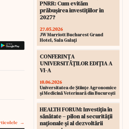
PNRR: Cum evităm
prăbușirea investițiilor în
2027?
27.05.2026
JW Marriott Bucharest Grand
Hotel, Sala Galați
CONFERINȚA
UNIVERSITĂȚILOR EDIȚIA A
VI-A
10.06.2026
Universitatea de Științe Agronomice
și Medicină Veterinară din București
HEALTH FORUM: Investiția în
sănătate – pilon al securității
naționale și al dezvoltării
rticolele