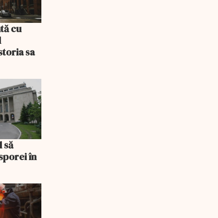
tă cu
l
storia sa
l să
sporei în