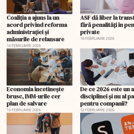
Coaliția a ajuns la un
ASF dă liber la trans
acord privind reforma
fără penalități în pen
administrației și
private
măsurile de relansare
16 FEBRUARIE 2026
16 FEBRUARIE 2026
Economia încetinește
De ce 2026 este un a
brusc, IMM-urile cer
disciplinei și nu al pa
plan de salvare
pentru companii?
13 FEBRUARIE 2026
12 FEBRUARIE 2026