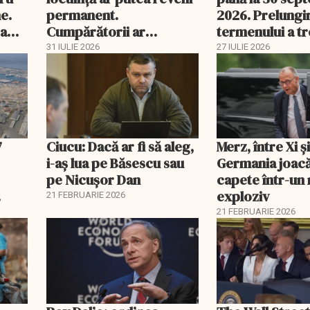
e.
permanent.
2026. Prelungi
 a
Cumpărătorii ar
termenului a t
economisi zeci de mii de
comisia din Pa
31 IULIE 2026
27 IULIE 2026
lei
7
Ciucu: Dacă ar fi să aleg,
Merz, între Xi 
i-aș lua pe Băsescu sau
Germania joacă
pe Nicușor Dan
capete într-u
exploziv
21 FEBRUARIE 2026
21 FEBRUARIE 2026