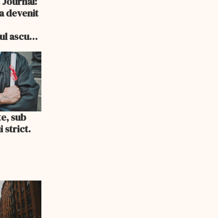
 Journal:
a devenit
e
cul ascuns
i consum
te, sub
 strict.