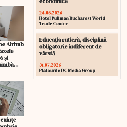
economice
24.06.2026
Hotel Pullman Bucharest World
Trade Center
Educația rutieră, disciplină
pe Airbnb
obligatorie indiferent de
Taxele
vârstă
6 și
chimbă
31.07.2026
Platourile DC Media Group
ocuințe
tembrie