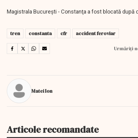
Magistrala Bucureşti - Constanţa a fost blocată după c
tren
constanta
cfr
accident feroviar
Urmăriți-n
Matei Ion
Articole recomandate