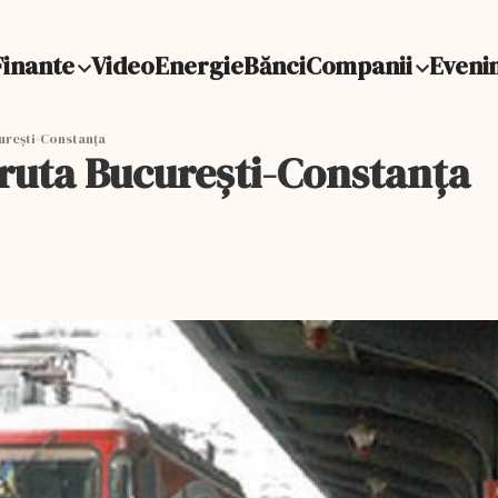
Finante
Video
Energie
Bănci
Companii
Eveni
urești-Constanța
 ruta București-Constanța