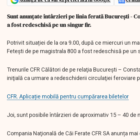
Sunt anunțate întârzieri pe linia ferată București - C
a fost redeschisă pe un singur fir.
Potrivit situației de la ora 9.00, după ce miercuri un mar
Feteşti de pe magistrala 800 a fost redeschisă pe un si
Trenurile CFR Călători de pe relaţia Bucureşti – Constan
iniţială ca urmare a redeschiderii circulaţiei feroviare 
CFR. Aplicație mobilă pentru cumpărarea biletelor
Joi, sunt posibile întârzieri de aproximativ 15 – 40 de
Compania Naţională de Căi Ferate CFR SA anunța mai 