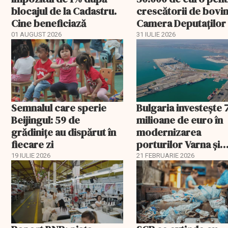
blocajul de la Cadastru.
crescătorii de bovin
Cine beneficiază
Camera Deputaților
aprobat schema
01 AUGUST 2026
31 IULIE 2026
Semnalul care sperie
Bulgaria investește 
Beijingul: 59 de
milioane de euro în
grădinițe au dispărut în
modernizarea
fiecare zi
porturilor Varna și
Burgas
19 IULIE 2026
21 FEBRUARIE 2026