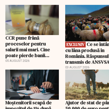
EXCLUSIV
CCR pune frână
proceselor pentru
Ce se întâmplă
EXCLUSIV
salarii mai mari. Cine
cu lâna produsă în
poate pierde banii
România. Răspunsul
ceruți statului
transmis de ANSVS
05 AUGUST 2026
03 AUGUST 2026
Moștenitorii scapă de
Ajutor de stat de pâ
impozitul de 1% după
50.000 de euro pen