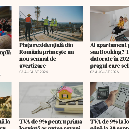
Piața rezidențială din
Ai apartament 
România primește un
sau Booking? 
nou semnal de
datorate în 202
avertizare
pragul care s
regimul fiscal
A
03 AUGUST 2026
02 AUGUST 2026
nă la
TVA de 9% pentru prima
TVA de 9% la l
tru
locuință ar putea reveni
până la 30 sep