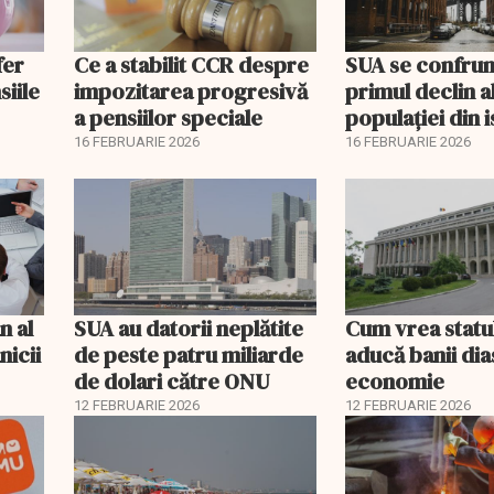
fer
Ce a stabilit CCR despre
SUA se confrun
siile
impozitarea progresivă
primul declin a
a pensiilor speciale
populației din i
16 FEBRUARIE 2026
16 FEBRUARIE 2026
n al
SUA au datorii neplătite
Cum vrea statu
nicii
de peste patru miliarde
aducă banii dia
de dolari către ONU
economie
12 FEBRUARIE 2026
12 FEBRUARIE 2026