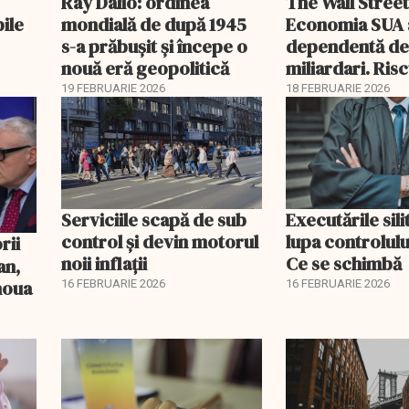
Ray Dalio: ordinea
The Wall Street
bile
mondială de după 1945
Economia SUA 
s-a prăbușit și începe o
dependentă d
nouă eră geopolitică
miliardari. Ris
pentru burse ș
19 FEBRUARIE 2026
18 FEBRUARIE 2026
Serviciile scapă de sub
Executările sili
control și devin motorul
lupa controlului
noii inflații
Ce se schimbă
an,
 noua
16 FEBRUARIE 2026
16 FEBRUARIE 2026