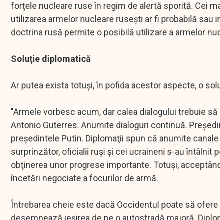
forţele nucleare ruse în regim de alertă sporită. Cei m
utilizarea armelor nucleare ruseşti ar fi probabilă sau
doctrina rusă permite o posibilă utilizare a armelor n
Soluţie diplomatică
Ar putea exista totuşi, în pofida acestor aspecte, o so
"Armele vorbesc acum, dar calea dialogului trebuie să
Antonio Guterres. Anumite dialoguri continuă. Preşed
preşedintele Putin. Diplomaţii spun că anumite canal
surprinzător, oficialii ruşi şi cei ucraineni s-au întâlni
obţinerea unor progrese importante. Totuşi, acceptând 
încetări negociate a focurilor de armă.
Întrebarea cheie este dacă Occidentul poate să ofere
desemnează ieşirea de pe o autostradă majoră. Diploma