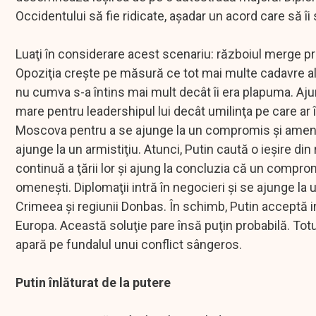
Occidentului să fie ridicate, aşadar un acord care să î
Luaţi în considerare acest scenariu: războiul merge p
Opoziţia creşte pe măsură ce tot mai multe cadavre al
nu cumva s-a întins mai mult decât îi era plapuma. Aju
mare pentru leadershipul lui decât umilinţa pe care ar
Moscova pentru a se ajunge la un compromis şi ameni
ajunge la un armistiţiu. Atunci, Putin caută o ieşire din
continuă a ţării lor şi ajung la concluzia că un comprom
omeneşti. Diplomaţii intră în negocieri şi se ajunge la
Crimeea şi regiunii Donbas. În schimb, Putin acceptă i
Europa. Această soluţie pare însă puţin probabilă. Totuş
apară pe fundalul unui conflict sângeros.
Putin înlăturat de la putere