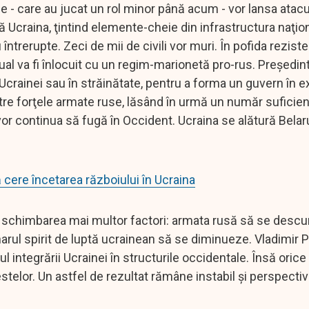
e - care au jucat un rol minor până acum - vor lansa atacu
 Ucraina, ţintind elemente-cheie din infrastructura naţio
întrerupte. Zeci de mii de civili vor muri. În pofida reziste
ual va fi înlocuit cu un regim-marionetă pro-rus. Preşedin
l Ucrainei sau în străinătate, pentru a forma un guvern în ex
intre forţele armate ruse, lăsând în urmă un număr suficie
 vor continua să fugă în Occident. Ucraina se alătură Belar
cere încetarea războiului în Ucraina
e schimbarea mai multor factori: armata rusă să se desc
narul spirit de luptă ucrainean să se diminueze. Vladimir P
l integrării Ucrainei în structurile occidentale. Însă oric
otestelor. Un astfel de rezultat rămâne instabil şi perspecti