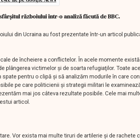
fârșitul războiului într-o analiză făcută de BBC.
iului din Ucraina au fost prezentate într-un articol publica
o cale de încheiere a conflictelor. În acele momente există 
e plângerea victimelor şi de soarta refugiaţilor. Toate ac
 spate pentru o clipă şi să analizăm modurile în care conf
bile pe care politicienii şi strategii militari le examineaz
rezentăm mai jos câteva rezultate posibile. Cele mai multe
stui articol.
tare. Vor exista mai multe tiruri de artilerie şi de rachete c