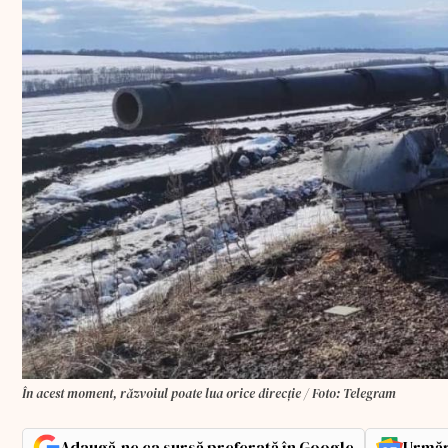
În acest moment, răzvoiul poate lua orice direcție / Foto: Telegram
Adaugă-ne ca sursă preferată în Google
Urmăr