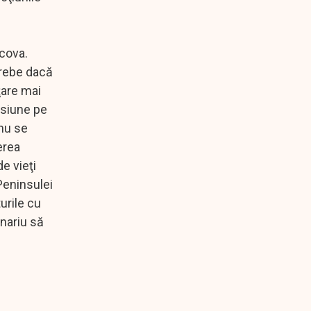
scova.
trebe dacă
ţare mai
esiune pe
nu se
erea
e vieţi
Peninsulei
urile cu
enariu să