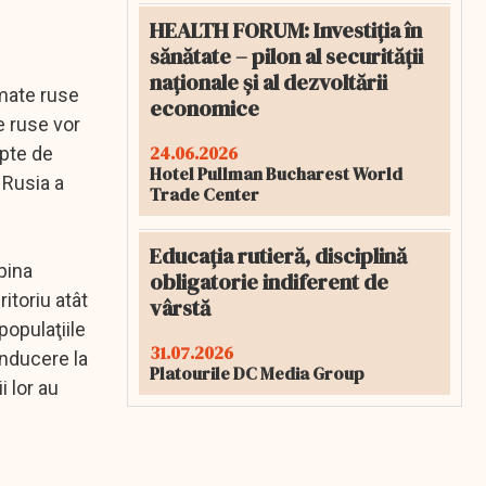
HEALTH FORUM: Investiția în
sănătate – pilon al securității
naționale și al dezvoltării
rmate ruse
economice
e ruse vor
24.06.2026
upte de
Hotel Pullman Bucharest World
 Rusia a
Trade Center
Educația rutieră, disciplină
pina
obligatorie indiferent de
itoriu atât
vârstă
populaţiile
31.07.2026
onducere la
Platourile DC Media Group
i lor au