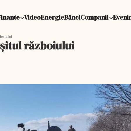
Finante
Video
Energie
Bănci
Companii
Eveni
zboiului
șitul războiului