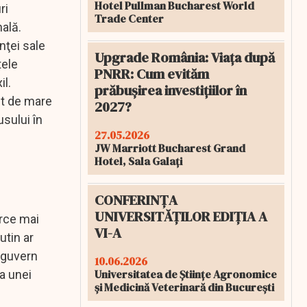
Hotel Pullman Bucharest World
ri
Trade Center
nală.
nţei sale
Upgrade România: Viața după
tele
PNRR: Cum evităm
il.
prăbușirea investițiilor în
nt de mare
2027?
usului în
27.05.2026
JW Marriott Bucharest Grand
Hotel, Sala Galați
CONFERINȚA
UNIVERSITĂȚILOR EDIȚIA A
urce mai
VI-A
utin ar
e guvern
10.06.2026
Universitatea de Științe Agronomice
va unei
și Medicină Veterinară din București