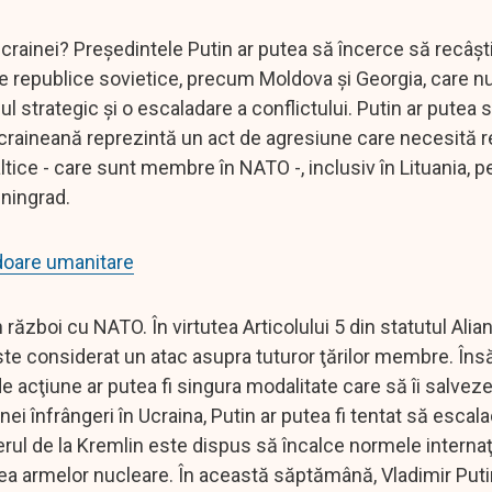
crainei? Preşedintele Putin ar putea să încerce să recâşt
oste republice sovietice, precum Moldova şi Georgia, care n
 strategic şi o escaladare a conflictului. Putin ar putea 
raineană reprezintă un act de agresiune care necesită rep
ltice - care sunt membre în NATO -, inclusiv în Lituania, p
iningrad.
idoare umanitare
război cu NATO. În virtutea Articolului 5 din statutul Alia
ste considerat un atac asupra tuturor ţărilor membre. Însă
 acţiune ar putea fi singura modalitate care să îi salvez
ei înfrângeri în Ucraina, Putin ar putea fi tentat să escal
derul de la Kremlin este dispus să încalce normele internaţ
area armelor nucleare. În această săptămână, Vladimir Puti