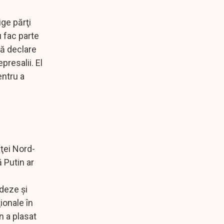
ige părţi
u fac parte
să declare
resalii. El
entru a
nţei Nord-
 Putin ar
e
adeze şi
ionale în
n a plasat