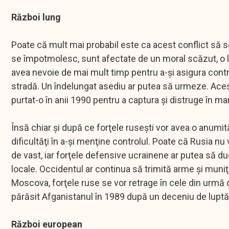
Război lung
Poate că mult mai probabil este ca acest conflict să s
se împotmolesc, sunt afectate de un moral scăzut, o lo
avea nevoie de mai mult timp pentru a-şi asigura contro
stradă. Un îndelungat asediu ar putea să urmeze. Acest
purtat-o în anii 1990 pentru a captura şi distruge în ma
Însă chiar şi după ce forţele ruseşti vor avea o anumit
dificultăţi în a-şi menţine controlul. Poate că Rusia nu 
de vast, iar forţele defensive ucrainene ar putea să duc
locale. Occidentul ar continua să trimită arme şi muniţ
Moscova, forţele ruse se vor retrage în cele din urmă di
părăsit Afganistanul în 1989 după un deceniu de luptă 
Război european