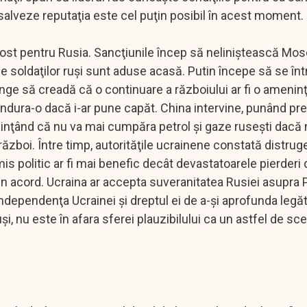
i salveze reputaţia este cel puţin posibil în acest moment.
rost pentru Rusia. Sancţiunile încep să neliniştească Mo
e soldaţilor ruşi sunt aduse acasă. Putin începe să se în
nge să creadă că o continuare a războiului ar fi o amenin
 îndura-o dacă i-ar pune capăt. China intervine, punând pr
nţând că nu va mai cumpăra petrol şi gaze ruseşti dacă 
 război. Între timp, autorităţile ucrainene constată distrug
is politic ar fi mai benefic decât devastatoarele pierderi d
 un acord. Ucraina ar accepta suveranitatea Rusiei asupra 
ndependenţa Ucrainei şi dreptul ei de a-şi aprofunda legăt
i, nu este în afara sferei plauzibilului ca un astfel de sc