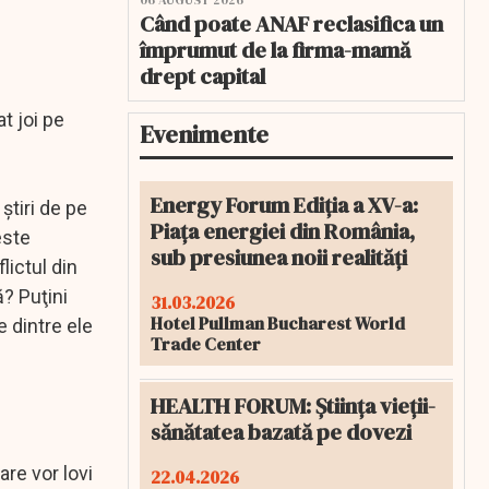
06 AUGUST 2026
Când poate ANAF reclasifica un
împrumut de la firma-mamă
drept capital
t joi pe
Evenimente
Energy Forum Ediția a XV-a:
ştiri de pe
Piața energiei din România,
este
sub presiunea noii realități
lictul din
ă? Puţini
31.03.2026
Hotel Pullman Bucharest World
 dintre ele
Trade Center
HEALTH FORUM: Știința vieții-
sănătatea bazată pe dovezi
are vor lovi
22.04.2026