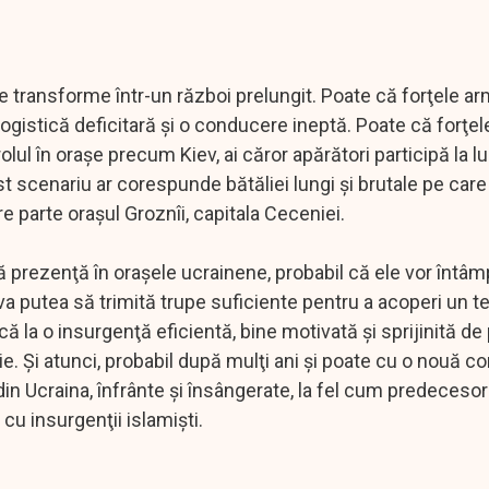
e transforme într-un război prelungit. Poate că forţele a
gistică deficitară şi o conducere ineptă. Poate că forţel
lul în oraşe precum Kiev, ai căror apărători participă la l
 scenariu ar corespunde bătăliei lungi şi brutale pe care
re parte oraşul Groznîi, capitala Ceceniei.
ă prezenţă în oraşele ucrainene, probabil că ele vor întâm
va putea să trimită trupe suficiente pentru a acoperi un ter
ă la o insurgenţă eficientă, bine motivată şi sprijinită de 
ie. Şi atunci, probabil după mulţi ani şi poate cu o nouă c
n Ucraina, înfrânte şi însângerate, la fel cum predecesori
cu insurgenţii islamişti.