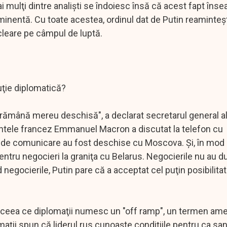
ai mulţi dintre analişti se îndoiesc însă că acest fapt în
 iminentă. Cu toate acestea, ordinul dat de Putin reaminteş
ucleare pe câmpul de luptă.
luţie diplomatică?
 rămână mereu deschisă", a declarat secretarul general a
intele francez Emmanuel Macron a discutat la telefon cu
e de comunicare au fost deschise cu Moscova. Şi, în mod
t pentru negocieri la graniţa cu Belarus. Negocierile nu au d
negocierile, Putin pare că a acceptat cel puţin posibilita
 ceea ce diplomaţii numesc un "off ramp", un termen ame
ţii spun că liderul rus cunoaşte condiţiile pentru ca san