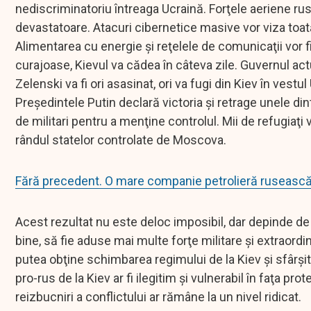
nediscriminatoriu întreaga Ucraină. Forţele aeriene rus
devastatoare. Atacuri cibernetice masive vor viza toată
Alimentarea cu energie şi reţelele de comunicaţii vor fi 
curajoase, Kievul va cădea în câteva zile. Guvernul act
Zelenski va fi ori asasinat, ori va fugi din Kiev în vestu
Preşedintele Putin declară victoria şi retrage unele d
de militari pentru a menţine controlul. Mii de refugiaţi
rândul statelor controlate de Moscova.
Fără precedent. O mare companie petrolieră rusească 
Acest rezultat nu este deloc imposibil, dar depinde d
bine, să fie aduse mai multe forţe militare şi extraordi
putea obţine schimbarea regimului de la Kiev şi sfârşitu
pro-rus de la Kiev ar fi ilegitim şi vulnerabil în faţa pr
reizbucniri a conflictului ar rămâne la un nivel ridicat.