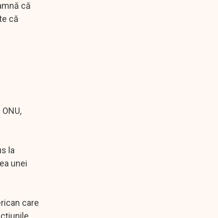
seamnă că
te că
l ONU,
us la
tea unei
rican care
cţiunile