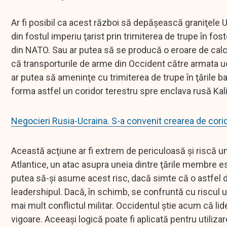
Ar fi posibil ca acest război să depăşească graniţele U
din fostul imperiu ţarist prin trimiterea de trupe în f
din NATO. Sau ar putea să se producă o eroare de calcul
că transporturile de arme din Occident către armata uc
ar putea să ameninţe cu trimiterea de trupe în ţările ba
forma astfel un coridor terestru spre enclava rusă Kal
Negocieri Rusia-Ucraina. S-a convenit crearea de cor
Această acţiune ar fi extrem de periculoasă şi riscă un 
Atlantice, un atac asupra uneia dintre ţările membre e
putea să-şi asume acest risc, dacă simte că o astfel de
leadershipul. Dacă, în schimb, se confruntă cu riscul un
mai mult conflictul militar. Occidentul ştie acum că li
vigoare. Aceeaşi logică poate fi aplicată pentru utiliz