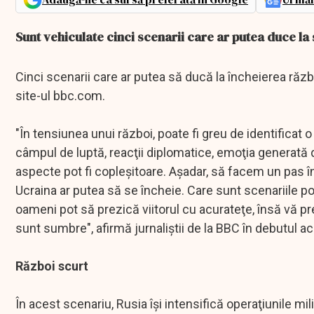
Sunt vehiculate cinci scenarii care ar putea duce la s
Cinci scenarii care ar putea să ducă la încheierea războ
site-ul bbc.com.
"În tensiunea unui război, poate fi greu de identificat 
câmpul de luptă, reacţii diplomatice, emoţia generată d
aspecte pot fi copleşitoare. Aşadar, să facem un pas în
Ucraina ar putea să se încheie. Care sunt scenariile posi
oameni pot să prezică viitorul cu acurateţe, însă vă p
sunt sumbre", afirmă jurnaliştii de la BBC în debutul ace
Război scurt
În acest scenariu, Rusia îşi intensifică operaţiunile mili