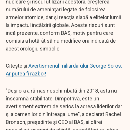
nucleare şi riscul utilizării acestora, creşterea
numărului de ameninţări legate de folosirea
armelor atomice, dar şi reacţia slabă a elitelor lumii
la impactul încălzirii globale. Aceste riscuri sunt
încă prezente, conform BAS, motiv pentru care
comisia a hotărât să nu modifice ora indicată de
acest orologiu simbolic.
Citește și
Avertismenul miliardarului George Soros:
Ar putea fi război!
"Deşi ora a rămas neschimbată din 2018, asta nu
înseamnă stabilitate. Dimpotrivă, este un
avertisment extrem de serios la adresa liderilor dar
şi a oamenilor din întreaga lume", a declarat Rachel
Bronson, preşedinte şi CEO al BAS, ai cărei
specialiști, oameni de știință, cercetători, au atras