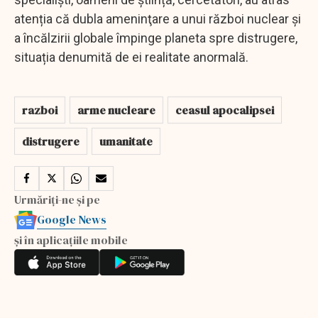
atenția că dubla ameninţare a unui război nuclear şi
a încălzirii globale împinge planeta spre distrugere,
situația denumită de ei realitate anormală.
razboi
arme nucleare
ceasul apocalipsei
distrugere
umanitate
Urmăriți-ne și pe
Google News
și în aplicațiile mobile