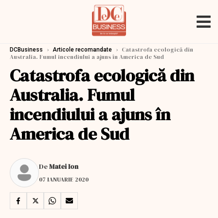
›
›
Catastrofa ecologică din
DCBusiness
Articole recomandate
Australia. Fumul incendiului a ajuns în America de Sud
Catastrofa ecologică din
Australia. Fumul
incendiului a ajuns în
America de Sud
De
Matei Ion
07 IANUARIE 2020