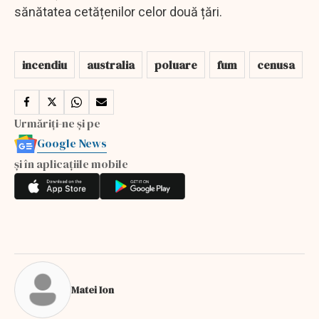
sănătatea cetățenilor celor două țări.
incendiu
australia
poluare
fum
cenusa
Urmăriți-ne și pe
Google News
și în aplicațiile mobile
Matei Ion