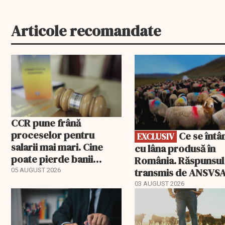
Articole recomandate
EXCLUSIV
CCR pune frână
proceselor pentru
Ce se întâmplă
EXCLUSIV
salarii mai mari. Cine
cu lâna produsă în
poate pierde banii
România. Răspunsul
ceruți statului
transmis de ANSVS
05 AUGUST 2026
03 AUGUST 2026