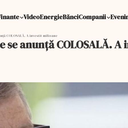
Finante
Video
Energie
Bănci
Companii
Eveni
nunță COLOSALĂ. A investit milioane
ă ce se anunță COLOSALĂ. A 