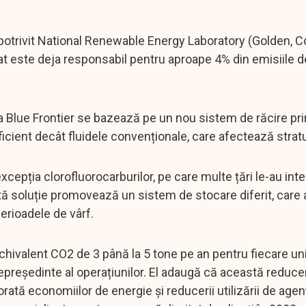
 potrivit National Renewable Energy Laboratory (Golden, Co
nat este deja responsabil pentru aproape 4% din emisiile 
la Blue Frontier se bazează pe un nou sistem de răcire pri
ficient decât fluidele convenționale, care afectează strat
epția clorofluorocarburilor, pe care multe țări le-au inter
stă soluție promovează un sistem de stocare diferit, care 
perioadele de vârf.
echivalent CO2 de 3 până la 5 tone pe an pentru fiecare un
cepreședinte al operațiunilor. El adaugă că această reduce
rată economiilor de energie și reducerii utilizării de agen