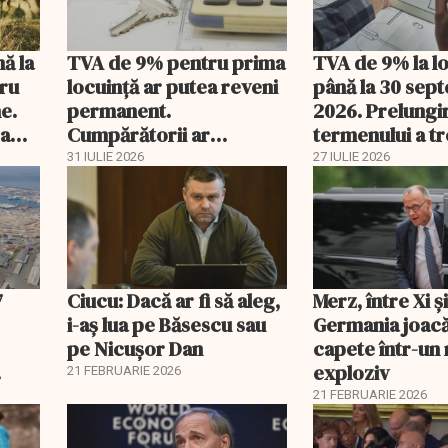
nă la
TVA de 9% pentru prima
TVA de 9% la l
tru
locuință ar putea reveni
până la 30 sep
e.
permanent.
2026. Prelungi
 a
Cumpărătorii ar
termenului a t
economisi zeci de mii de
comisia din Pa
31 IULIE 2026
27 IULIE 2026
lei
7
Ciucu: Dacă ar fi să aleg,
Merz, între Xi 
i-aș lua pe Băsescu sau
Germania joacă
pe Nicușor Dan
capete într-u
exploziv
21 FEBRUARIE 2026
21 FEBRUARIE 2026