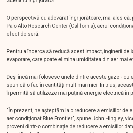
Scenariu îngrijorător
O perspectivă cu adevărat îngrijorătoare, mai ales că,
Palo Alto Research Center (California), aerul condițio
efect de seră.
Pentru a încerca să reducă acest impact, inginerii de 
evaporare, care poate elimina umiditatea din aer mai e
Deși încă mai folosesc unele dintre aceste gaze - cu exc
spun că o fac în cantități mult mai mici. În plus, acea
îi permită să utilizeze mai puțină energie electrică în 
"În prezent, ne așteptăm la o reducere a emisiilor de 
aer condiționat Blue Frontier", spune John Hingley, vi
proveni dintr-o combinație de reducere a emisiilor dato