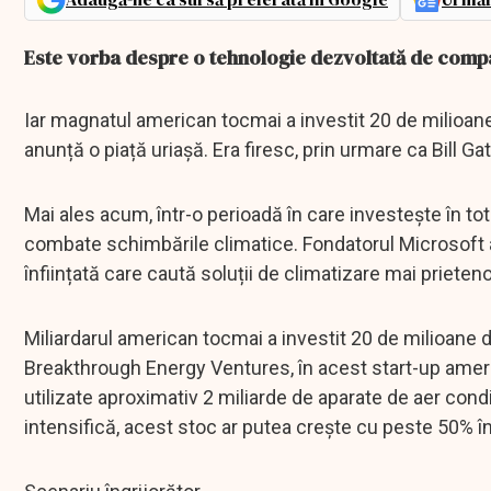
Este vorba despre o tehnologie dezvoltată de compa
Iar magnatul american tocmai a investit 20 de milioane
anunță o piață uriașă. Era firesc, prin urmare ca Bill G
Mai ales acum, într-o perioadă în care investește în tot
combate schimbările climatice. Fondatorul Microsoft a
înființată care caută soluții de climatizare mai prieten
Miliardarul american tocmai a investit 20 de milioane d
Breakthrough Energy Ventures, în acest start-up americ
utilizate aproximativ 2 miliarde de aparate de aer cond
intensifică, acest stoc ar putea crește cu peste 50% în