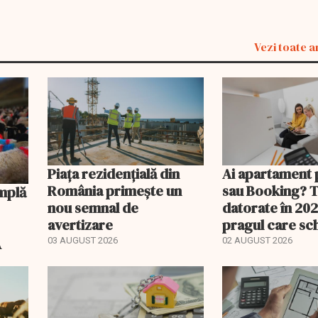
Vezi toate a
Piața rezidențială din
Ai apartament 
România primește un
sau Booking? 
nou semnal de
datorate în 202
avertizare
pragul care s
regimul fiscal
A
03 AUGUST 2026
02 AUGUST 2026