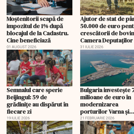
Moștenitorii scapă de
Ajutor de stat de pâ
impozitul de 1% după
50.000 de euro pen
blocajul de la Cadastru.
crescătorii de bovin
Cine beneficiază
Camera Deputaților
aprobat schema
01 AUGUST 2026
31 IULIE 2026
Semnalul care sperie
Bulgaria investește 
Beijingul: 59 de
milioane de euro în
grădinițe au dispărut în
modernizarea
fiecare zi
porturilor Varna și
Burgas
19 IULIE 2026
21 FEBRUARIE 2026