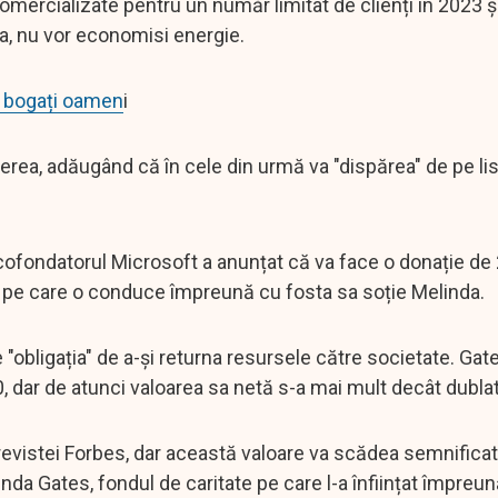
 comercializate pentru un număr limitat de clienți în 2023 ș
ea, nu vor economisi energie.
ai bogați oamen
i
verea, adăugând că în cele din urmă va "dispărea" de pe li
cofondatorul Microsoft a anunțat că va face o donație de
ice pe care o conduce împreună cu fosta sa soție Melinda.
 "obligația" de a-și returna resursele către societate. Gat
, dar de atunci valoarea sa netă s-a mai mult decât dublat
t revistei Forbes, dar această valoare va scădea semnifica
elinda Gates, fondul de caritate pe care l-a înființat împreu