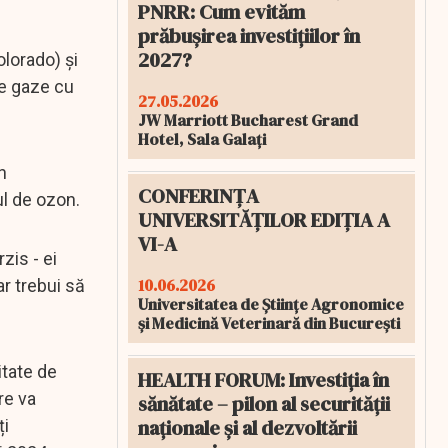
PNRR: Cum evităm
prăbușirea investițiilor în
2027?
lorado) și
de gaze cu
27.05.2026
JW Marriott Bucharest Grand
Hotel, Sala Galați
n
CONFERINȚA
ul de ozon.
UNIVERSITĂȚILOR EDIȚIA A
VI-A
zis - ei
10.06.2026
ar trebui să
Universitatea de Științe Agronomice
și Medicină Veterinară din București
itate de
HEALTH FORUM: Investiția în
re va
sănătate – pilon al securității
naționale și al dezvoltării
ți