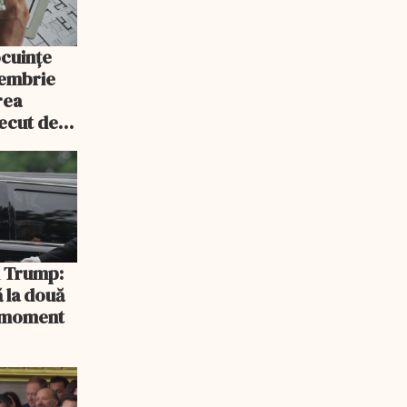
ocuințe
tembrie
rea
recut de
rlament
și Trump:
 la două
n moment