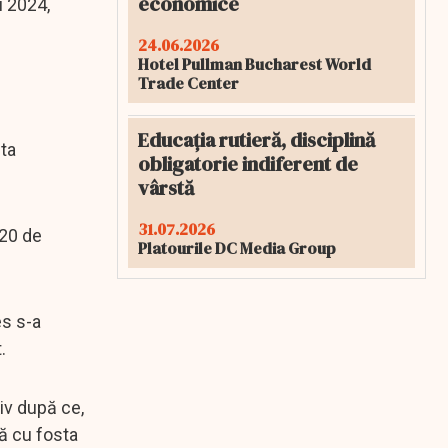
economice
i 2024,
24.06.2026
Hotel Pullman Bucharest World
Trade Center
Educația rutieră, disciplină
sta
obligatorie indiferent de
vârstă
31.07.2026
 20 de
Platourile DC Media Group
es s-a
.
tiv după ce,
nă cu fosta