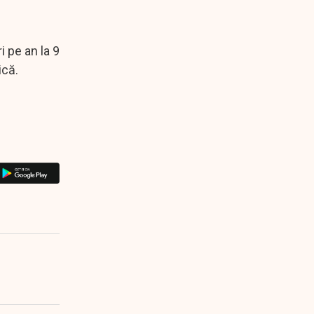
i pe an la 9
ică.