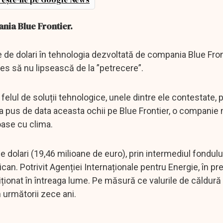
nia Blue Frontier.
 de dolari în tehnologia dezvoltată de compania Blue Fron
ates să nu lipsească de la ”petrecere”.
 felul de soluții tehnologice, unele dintre ele contestate, 
 pus de data aceasta ochii pe Blue Frontier, o companie
oase cu clima.
e dolari (19,46 milioane de euro), prin intermediul fondulu
an. Potrivit Agenției Internaționale pentru Energie, în pr
iționat în întreaga lume. Pe măsură ce valurile de căldură
 următorii zece ani.