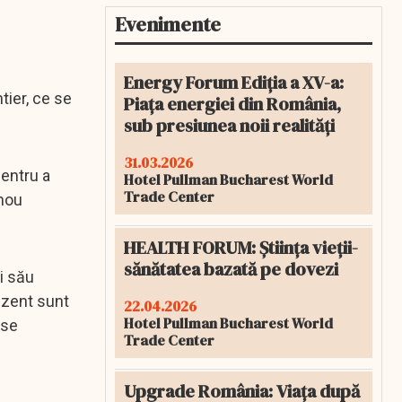
Evenimente
Energy Forum Ediția a XV-a:
tier, ce se
Piața energiei din România,
sub presiunea noii realități
31.03.2026
pentru a
Hotel Pullman Bucharest World
Trade Center
 nou
HEALTH FORUM: Știința vieții-
sănătatea bazată pe dovezi
i său
ezent sunt
22.04.2026
Hotel Pullman Bucharest World
 se
Trade Center
Upgrade România: Viața după