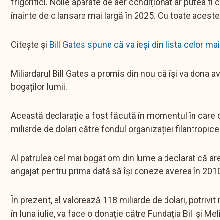
frigorifici. Noile aparate de aer condiționat ar putea fi
înainte de o lansare mai largă în 2025. Cu toate acest
Citește și
Bill Gates spune că va ieși din lista celor m
Miliardarul Bill Gates a promis din nou că își va dona a
bogaților lumii.
Această declarație a fost făcută în momentul în care 
miliarde de dolari către fondul organizației filantrop
Al patrulea cel mai bogat om din lume a declarat că are
angajat pentru prima dată să își doneze averea în 2010
În prezent, el valorează 118 miliarde de dolari, potrivi
în luna iulie, va face o donație către Fundația Bill și M