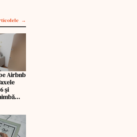
rticolele
pe Airbnb
Taxele
6 și
chimbă