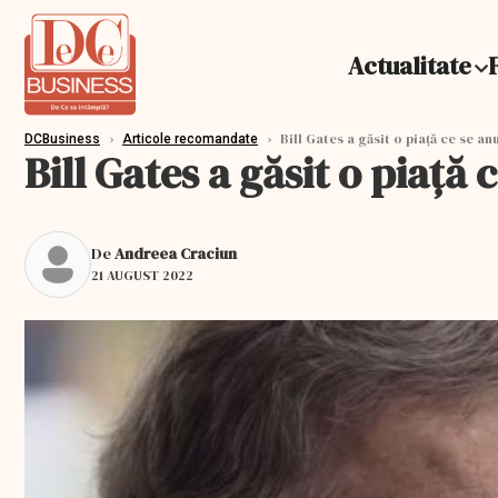
Actualitate
›
›
Bill Gates a găsit o piață ce se a
DCBusiness
Articole recomandate
Bill Gates a găsit o piaț
De
Andreea Craciun
21 AUGUST 2022