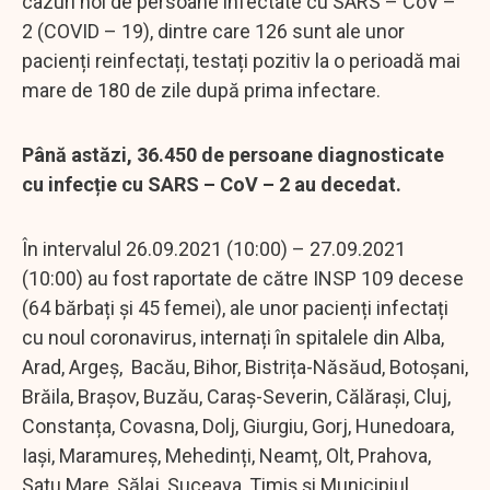
cazuri noi de persoane infectate cu SARS – CoV –
2 (COVID – 19), dintre care 126 sunt ale unor
pacienți reinfectați, testați pozitiv la o perioadă mai
mare de 180 de zile după prima infectare.
Până astăzi, 36.450 de persoane diagnosticate
cu infecție cu SARS – CoV – 2 au decedat.
În intervalul 26.09.2021 (10:00) – 27.09.2021
(10:00) au fost raportate de către INSP 109 decese
(64 bărbați și 45 femei), ale unor pacienți infectați
cu noul coronavirus, internați în spitalele din Alba,
Arad, Argeș, Bacău, Bihor, Bistrița-Năsăud, Botoșani,
Brăila, Brașov, Buzău, Caraș-Severin, Călărași, Cluj,
Constanța, Covasna, Dolj, Giurgiu, Gorj, Hunedoara,
Iași, Maramureș, Mehedinți, Neamț, Olt, Prahova,
Satu Mare, Sălaj, Suceava, Timiș și Municipiul