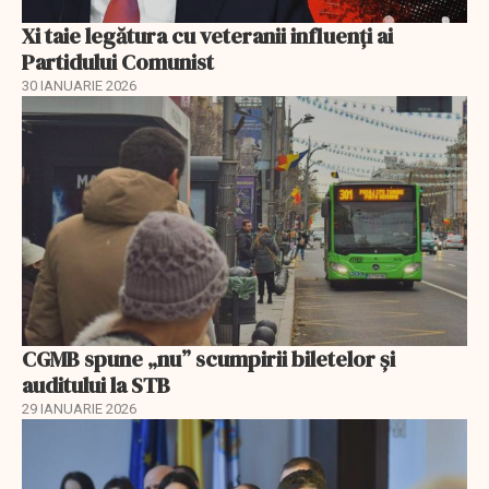
Xi taie legătura cu veteranii influenți ai
Partidului Comunist
30 IANUARIE 2026
CGMB spune „nu” scumpirii biletelor și
auditului la STB
29 IANUARIE 2026