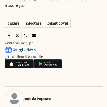
București.
cazuri
infectari
bilant covid
Urmăriți-ne și pe
Google News
și în aplicațiile mobile
Antonia Popescu