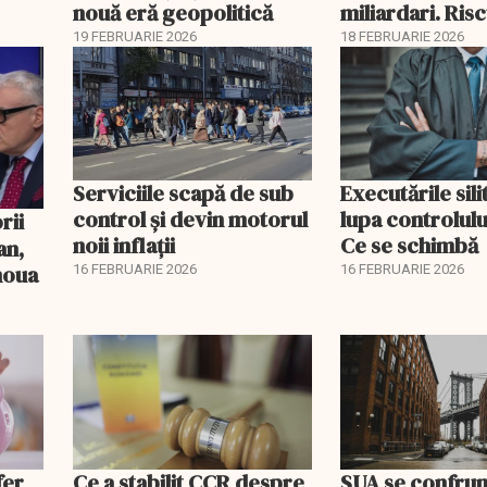
nouă eră geopolitică
miliardari. Ris
pentru burse ș
19 FEBRUARIE 2026
18 FEBRUARIE 2026
Serviciile scapă de sub
Executările sili
control și devin motorul
lupa controlului
noii inflații
Ce se schimbă
an,
 noua
16 FEBRUARIE 2026
16 FEBRUARIE 2026
fer
Ce a stabilit CCR despre
SUA se confrun