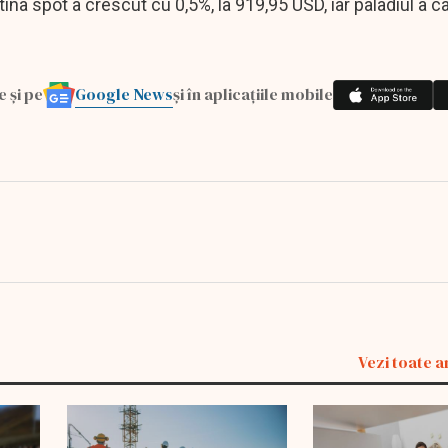
tina spot a crescut cu 0,5%, la 919,95 USD, iar paladiul a c
Google News
e și pe
și în aplicațiile mobile
Vezi toate a