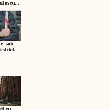
cul ascuns
i consum
te, sub
 strict.
tă cu