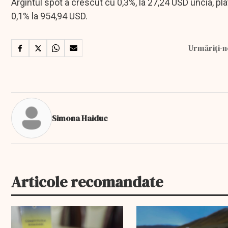
Argintul spot a crescut cu 0,3%, la 27,24 USD uncia, pla
0,1% la 954,94 USD.
Urmăriți-n
Simona Haiduc
Articole recomandate
EXCLUSIV