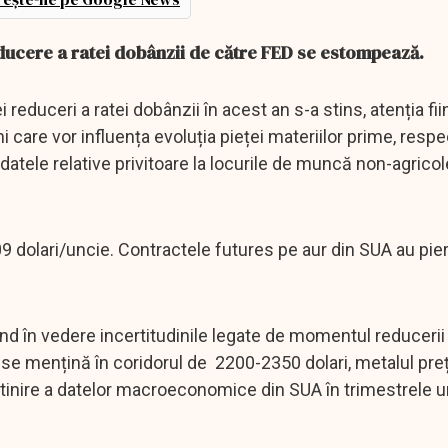
ducere a ratei dobânzii de către FED se estompează.
reduceri a ratei dobânzii în acest an s-a stins, atenția fii
re vor influența evoluția pieței materiilor prime, respe
atele relative privitoare la locurile de muncă non-agricol
09 dolari/uncie. Contractele futures pe aur din SUA au pie
nd în vedere incertitudinile legate de momentul reducerii
se mențină în coridorul de 2200-2350 dolari, metalul preț
ncetinire a datelor macroeconomice din SUA în trimestrele 