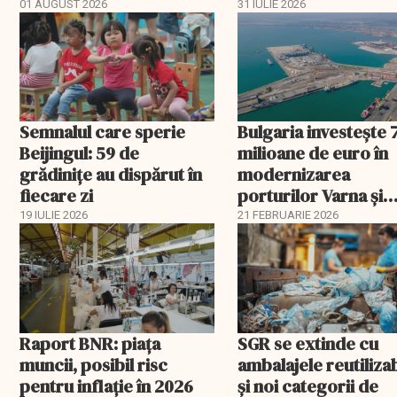
aprobat schema
01 AUGUST 2026
31 IULIE 2026
Semnalul care sperie
Bulgaria investește 
Beijingul: 59 de
milioane de euro în
grădinițe au dispărut în
modernizarea
fiecare zi
porturilor Varna și
Burgas
19 IULIE 2026
21 FEBRUARIE 2026
Raport BNR: piața
SGR se extinde cu
muncii, posibil risc
ambalajele reutiliza
pentru inflație în 2026
și noi categorii de