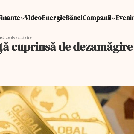
Finante
Video
Energie
Bănci
Companii
Eveni
insă de dezamăgire
ață cuprinsă de dezamăgire