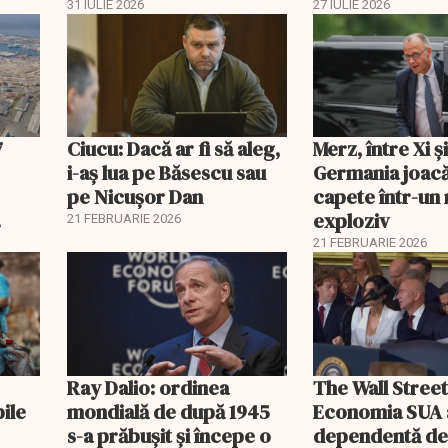
economisi zeci de mii de
comisia din Pa
31 IULIE 2026
27 IULIE 2026
lei
7
Ciucu: Dacă ar fi să aleg,
Merz, între Xi 
i-aș lua pe Băsescu sau
Germania joacă
pe Nicușor Dan
capete într-u
exploziv
21 FEBRUARIE 2026
21 FEBRUARIE 2026
Ray Dalio: ordinea
The Wall Street
bile
mondială de după 1945
Economia SUA 
s-a prăbușit și începe o
dependentă d