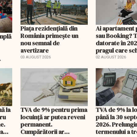
Piața rezidențială din
Ai apartament 
România primește un
sau Booking? 
nou semnal de
datorate în 202
avertizare
pragul care s
regimul fiscal
A
03 AUGUST 2026
02 AUGUST 2026
nă la
TVA de 9% pentru prima
TVA de 9% la l
tru
locuință ar putea reveni
până la 30 sep
e.
permanent.
2026. Prelungi
 a
Cumpărătorii ar
termenului a t