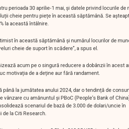
u perioada 30 aprilie-1 mai, și datele privind locurile d
voluții cheie pentru piețe în această săptămână. Se așteap
% la această întâlnire.
timist în această săptămână și numărul locurilor de mun
veluri cheie de suport în scădere”, a spus el.
 mizează acum pe o singură reducere a dobânzii în acest a
duc motivația de a deține aur fără randament.
lă până la jumătatea anului 2024, dar o tendință de cons
 de vânzare cu amănuntul și PBoC (People's Bank of China
onsolidează scenariul de bază de 3.000 de dolari/uncie în
i de la Citi Research.