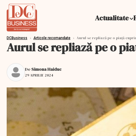
Actualitate
›
›
Aurul se repliază pe o piață cupr
DCBusiness
Articole recomandate
Aurul se repliază pe o pi
De
Simona Haiduc
29 APRILIE 2024