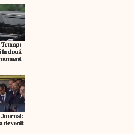
rlament
și Trump:
 la două
n moment
 Journal:
a devenit
e