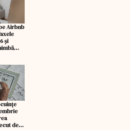
pe Airbnb
Taxele
6 și
chimbă
ocuințe
tembrie
rea
recut de