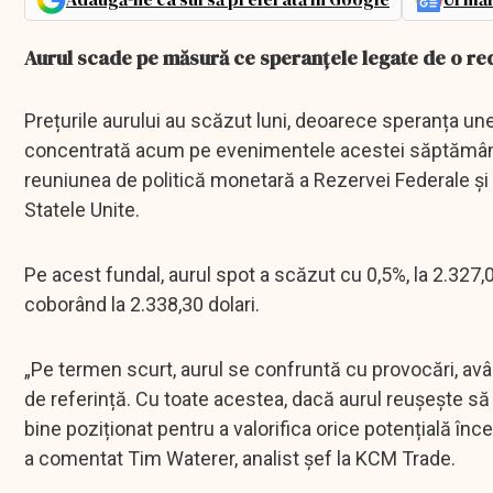
Aurul scade pe măsură ce speranțele legate de o re
Prețurile aurului au scăzut luni, deoarece speranța unei 
concentrată acum pe evenimentele acestei săptămâni ca
reuniunea de politică monetară a Rezervei Federale și d
Statele Unite.
Pe acest fundal, aurul spot a scăzut cu 0,5%, la 2.327,
coborând la 2.338,30 dolari.
„Pe termen scurt, aurul se confruntă cu provocări, avâ
de referință. Cu toate acestea, dacă aurul reușește să 
bine poziționat pentru a valorifica orice potențială î
a comentat Tim Waterer, analist șef la KCM Trade.