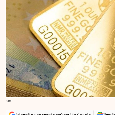
Aur
Adaugă-ne ca sursă preferată în Google
Urmăr