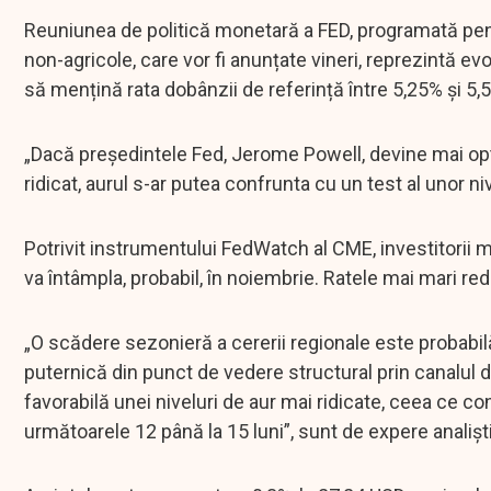
Reuniunea de politică monetară a FED, programată pentr
non-agricole, care vor fi anunțate vineri, reprezintă e
să mențină rata dobânzii de referință între 5,25% și 5,5
„Dacă președintele Fed, Jerome Powell, devine mai op
ridicat, aurul s-ar putea confrunta cu un test al unor ni
Potrivit instrumentului FedWatch al CME, investitorii
va întâmpla, probabil, în noiembrie. Ratele mai mari re
„O scădere sezonieră a cererii regionale este probabi
puternică din punct de vedere structural prin canalul
favorabilă unei niveluri de aur mai ridicate, ceea ce c
următoarele 12 până la 15 luni”, sunt de expere analiști