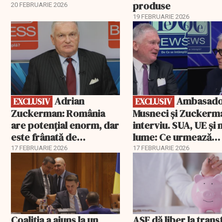
produse
20 FEBRUARIE 2026
19 FEBRUARIE 2026
EXCLUSIV
EXCLUSIV
Adrian
Ambasadorii
EXCLUSIV
EXCLUSIV
Zuckerman: România
Musneci și Zuckerm
are potențial enorm, dar
interviu. SUA, UE și
este frânată de
lume: Ce urmează
corupție, companii de
pentru România
17 FEBRUARIE 2026
17 FEBRUARIE 2026
stat și influența
propagandei ruse
Coaliția a ajuns la un
ASF dă liber la trans