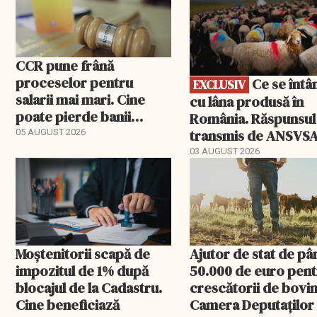
CCR pune frână
proceselor pentru
Ce se întâmplă
EXCLUSIV
salarii mai mari. Cine
cu lâna produsă în
poate pierde banii
România. Răspunsul
ceruți statului
transmis de ANSVS
05 AUGUST 2026
03 AUGUST 2026
Moștenitorii scapă de
Ajutor de stat de pâ
impozitul de 1% după
50.000 de euro pen
blocajul de la Cadastru.
crescătorii de bovin
Cine beneficiază
Camera Deputaților