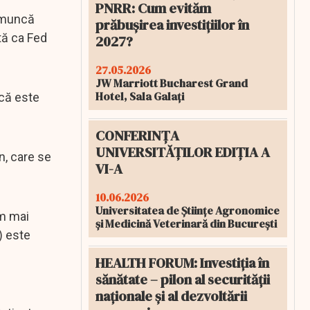
PNRR: Cum evităm
e muncă
prăbușirea investițiilor în
tă ca Fed
2027?
27.05.2026
JW Marriott Bucharest Grand
Hotel, Sala Galați
că este
CONFERINȚA
UNIVERSITĂȚILOR EDIȚIA A
n, care se
VI-A
10.06.2026
Universitatea de Științe Agronomice
um mai
și Medicină Veterinară din București
) este
HEALTH FORUM: Investiția în
sănătate – pilon al securității
naționale și al dezvoltării