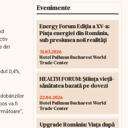
Evenimente
Energy Forum Ediția a XV-a:
nd
Piața energiei din România,
sub presiunea noii realități
ctiv
e din
31.03.2026
Hotel Pullman Bucharest World
Trade Center
rdut 0,4%,
HEALTH FORUM: Știința vieții-
sănătatea bazată pe dovezi
 dobânzilor
22.04.2026
Hotel Pullman Bucharest World
ios va fi
Trade Center
următoare”,
Upgrade România: Viața după