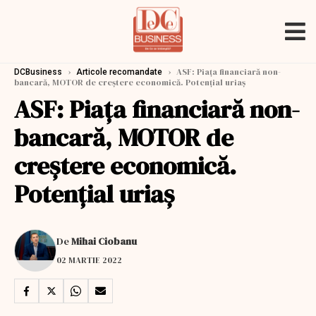
›
›
ASF: Piaţa financiară non-
DCBusiness
Articole recomandate
bancară, MOTOR de creştere economică. Potenţial uriaş
ASF: Piaţa financiară non-
bancară, MOTOR de
creştere economică.
Potenţial uriaş
De
Mihai Ciobanu
02 MARTIE 2022