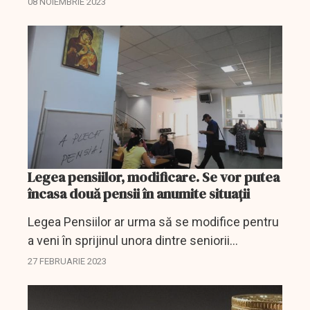
08 NOIEMBRIE 2023
afirmat, marţi, Cristian Popa, membru al...
Legea pensiilor, modificare. Se vor putea
încasa două pensii în anumite situații
Legea Pensiilor ar urma să se modifice pentru
a veni în sprijinul unora dintre seniorii
României.
27 FEBRUARIE 2023