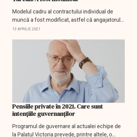
Modelul cadru al contractului individual de
muncă a fost modificat, astfel că angajatorul
trebuie să informeze salariatul, la momentul
13 APRILIE 2021
încheierii contractului, cu privire la obligaţia
angajatului...
Pensiile private în 2021. Care sunt
intențiile guvernanților
Programul de guvernare al actualei echipe de
la Palatul Victoria prevede, printre altele, o