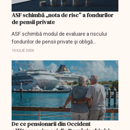
ASF schimbă „nota de risc” a fondurilor
de pensii private
ASF schimbă modul de evaluare a riscului
fondurilor de pensii private și obligă
administratorii să corecteze abaterile în cel
10 IULIE 2026
mult 90 de zile.
De ce pensionarii din Occident