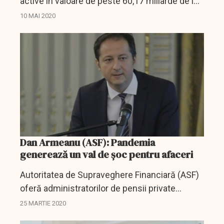
active în valoare de peste 60,17 miliarde de lei,
la 31 martie 2020, în creştere cu 17,77% faţă
10 MAI 2020
de nivelul existent în luna similară a anului...
Dan Armeanu (ASF): Pandemia
generează un val de şoc pentru afaceri
Autoritatea de Supraveghere Financiară (ASF)
oferă administratorilor de pensii private
posibilitatea de a investi peste limita de 70%,
25 MARTIE 2020
pentru o perioadă de un an, în titluri de stat