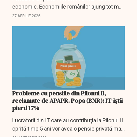
economie. Economiile românilor ajung tot mai
mult în companii și proiecte interne.
27 APRILIE 2026
Probleme cu pensiile din Pilonul II,
reclamate de APAPR. Popa (BNR): IT-iștii
pierd 17%
Lucrătorii din IT care au contribuţia la Pilonul II
oprită timp 5 ani vor avea o pensie privată mai
mică cu 17%, iar cei din construcţii cu 30%, a