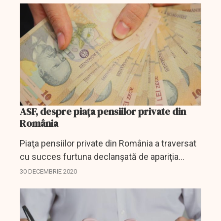
ASF, despre piața pensiilor private din
România
Piaţa pensiilor private din România a traversat
cu succes furtuna declanşată de apariţia
virusului SARS-CoV-2, care rescrie istoria
30 DECEMBRIE 2020
omenirii şi lasă urme adânci în tot ecosistemul
financiar...