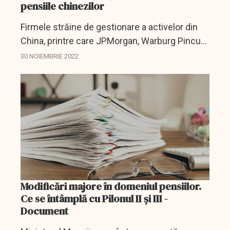
pensiile chinezilor
Firmele străine de gestionare a activelor din
China, printre care JPMorgan, Warburg Pincus
și UBS, se pregătesc să își extindă ofertele de
30 NOIEMBRIE 2022
pensii, în condițiile în care Beijingul a lansat...
Modificări majore în domeniul pensiilor.
Ce se întâmplă cu Pilonul II şi III -
Document