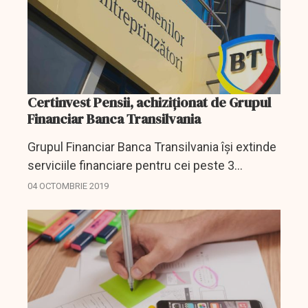
Certinvest Pensii, achiziționat de Grupul
Financiar Banca Transilvania
Grupul Financiar Banca Transilvania îşi extinde
serviciile financiare pentru cei peste 3
milioane de clienţi printr-o investiţie în
04 OCTOMBRIE 2019
domeniul pensiilor administrate privat, BT
Asset Management...