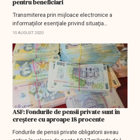
pentru beneficiari
Transmiterea prin mijloace electronice a
informaţiilor esenţiale privind situaţia
conturilor personale ale participanţilor la
10 AUGUST 2020
fondurile de pensii private reprezintă un prim
pas calitativ în...
ASF: Fondurile de pensii private sunt în
creștere cu aproape 18 procente
Fondurile de pensii private obligatorii aveau