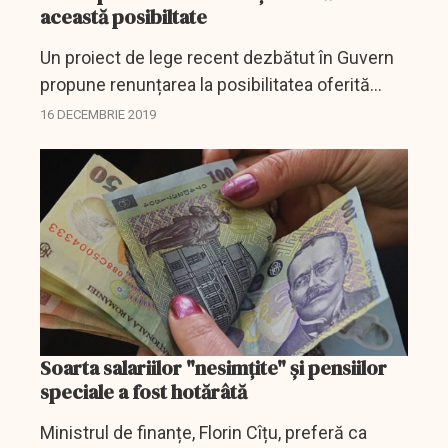
această posibiltate
Un proiect de lege recent dezbătut în Guvern
propune renunțarea la posibilitatea oferită
românilor de a-și muta banii de pensie privată
16 DECEMBRIE 2019
de la Pilonul II la sistemul pensiilor de stat,
adică...
Soarta salariilor "nesimțite" și pensiilor
speciale a fost hotărâtă
Ministrul de finanțe, Florin Cîțu, preferă ca