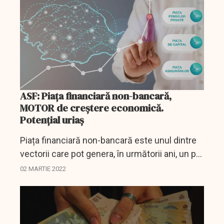
ASF: Piaţa financiară non-bancară,
MOTOR de creştere economică.
Potenţial uriaş
Piața financiară non-bancară este unul dintre
vectorii care pot genera, în următorii ani, un pol
semnificativ de creștere economică, datorită
02 MARTIE 2022
potențialului de dezvoltare.