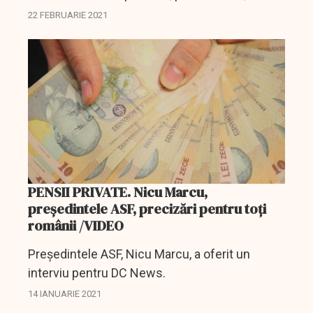
majorare a contribuțiilor la Pilonul II de pensii
22 FEBRUARIE 2021
private obligatorii, la care cotizează peste 7,5...
PENSII PRIVATE. Nicu Marcu,
președintele ASF, precizări pentru toți
românii /VIDEO
Președintele ASF, Nicu Marcu, a oferit un
interviu pentru DC News.
14 IANUARIE 2021