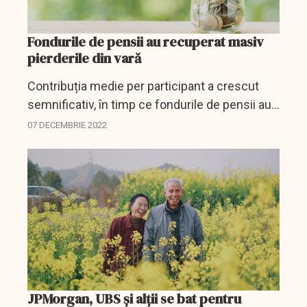
Fondurile de pensii au recuperat masiv
pierderile din vară
Contribuția medie per participant a crescut
semnificativ, în timp ce fondurile de pensii au
revenit substanțial după scăderile din vară.
07 DECEMBRIE 2022
JPMorgan, UBS și alții se bat pentru