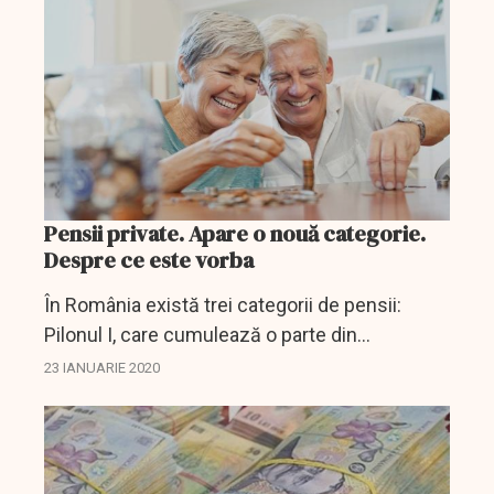
emise de...
Pensii private. Apare o nouă categorie.
Despre ce este vorba
În România există trei categorii de pensii:
Pilonul I, care cumulează o parte din
contribuția datorată la pensii, Pilonul II,
23 IANUARIE 2020
administrat privat și unde merge altă parte din
contribuția...