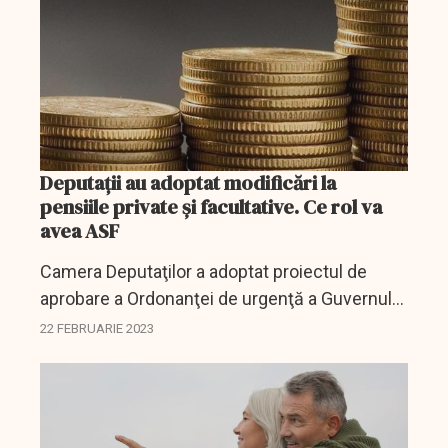
Deputații au adoptat modificări la
pensiile private și facultative. Ce rol va
avea ASF
Camera Deputaţilor a adoptat proiectul de
aprobare a Ordonanţei de urgenţă a Guvernului
nr.174/2022 pentru modificarea şi
22 FEBRUARIE 2023
completarea unor acte normative în domeniul
pensiilor private,...