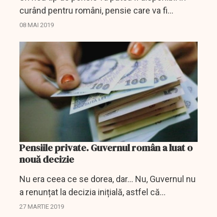
curând pentru români, pensie care va fi
obținută în aceleași condiții ca în toate statele
08 MAI 2019
Uniunii Europene. Pensia paneuropeană se
află pe...
Pensiile private. Guvernul român a luat o
nouă decizie
Nu era ceea ce se dorea, dar... Nu, Guvernul nu
a renunțat la decizia inițială, astfel că
administratorii pensiilor private vor trebui să își
27 MARTIE 2019