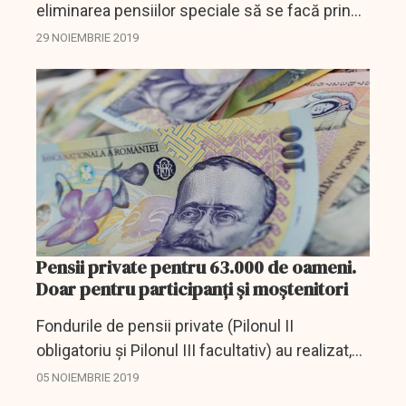
eliminarea pensiilor speciale să se facă prin
proiect de lege dezbătut și aprobat în
29 NOIEMBRIE 2019
Parlament. Iar în legătură cu salariile exagerate
ale...
Pensii private pentru 63.000 de oameni.
Doar pentru participanți și moștenitori
Fondurile de pensii private (Pilonul II
obligatoriu şi Pilonul III facultativ) au realizat,
de la înfiinţare şi pana la finele lunii septembrie
05 NOIEMBRIE 2019
2019, plăti în valoare de 454,7 milioane de lei...