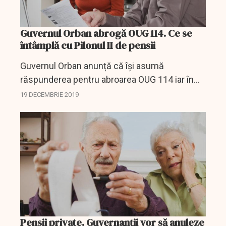
Guvernul Orban abrogă OUG 114. Ce se
întâmplă cu Pilonul II de pensii
Guvernul Orban anunță că își asumă
răspunderea pentru abroarea OUG 114 iar în
acest sens vor fi emise mai multe legi.
19 DECEMBRIE 2019
Pensii private. Guvernanții vor să anuleze