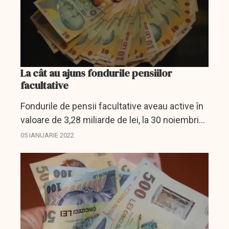
La cât au ajuns fondurile pensiilor
facultative
Fondurile de pensii facultative aveau active în
valoare de 3,28 miliarde de lei, la 30 noiembrie
2021, în creştere cu 15% comparativ cu nivelul
05 IANUARIE 2022
înregistrat la aceeaşi dată a anului anterior,...