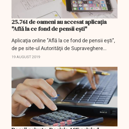
25.761 de oameni au accesat aplicația
"Află la ce fond de pensii eşti"
Aplicaţia online "Află la ce fond de pensii eşti",
de pe site-ul Autorităţii de Supraveghere
Financiară, a fost accesată, în primul
19 AUGUST 2019
semestru al acestui an de 25.761 de
persoane, conform unui...