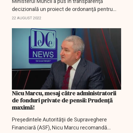
Ministerul Muncii a pus în transparenţă
decizională un proiect de ordonanţă pentru
modificarea și completarea unor acte
22 AUGUST 2022
normative în domeniul pensiilor private.
Nicu Marcu, mesaj către administratorii
de fonduri private de pensii: Prudență
maximă!
Preşedintele Autorităţii de Supraveghere
Financiară (ASF), Nicu Marcu recomandă