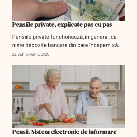
Pensiile private, explicate pas cu pas
Pensiile private funcționează, în general, ca
niște depozite bancare din care începem să
primim bani în momentul îndeplinirii condițiilor
22 SEPTEMBRIE 2020
prevăzute de legislația în vigoare și de...
Pensii. Sistem electronic de informare