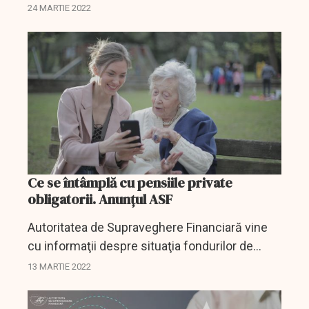
prutență maxină, într-o declarație susținută joi.
24 MARTIE 2022
Ce se întâmplă cu pensiile private
obligatorii. Anunţul ASF
Autoritatea de Supraveghere Financiară vine
cu informaţii despre situaţia fondurilor de
pensii privat obligatorii.
13 MARTIE 2022