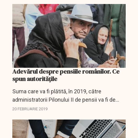
majoreze capitalul social cu sume uriașe,
pentru a...
Adevărul despre pensiile românilor. Ce
spun autoritățile
Suma care va fi plătită, în 2019, către
administratorii Pilonului II de pensii va fi de
8,65 miliarde de lei, în creştere de la 7,71
20 FEBRUARIE 2019
miliarde de lei, cât a fost în anul precedent,
semn că nu...