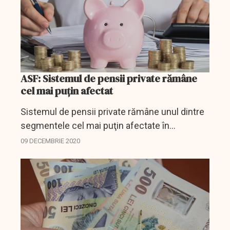
ASF: Sistemul de pensii private rămâne
cel mai puţin afectat
Sistemul de pensii private rămâne unul dintre
segmentele cel mai puţin afectate în
contextul incertitudinii internaţionale generată
09 DECEMBRIE 2020
de pandemia COVID-19, a afirmat, miercuri,
Valentin Ionescu,...