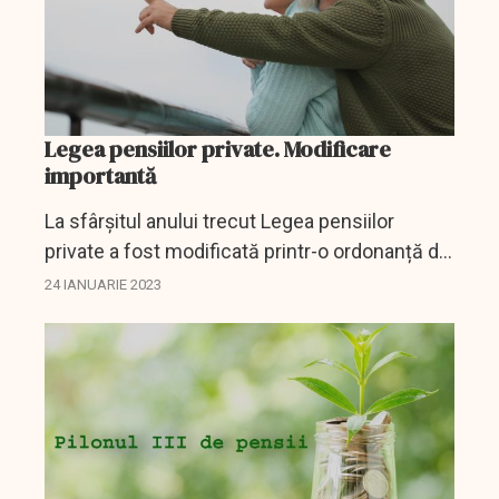
Legea pensiilor private. Modificare
importantă
La sfârșitul anului trecut Legea pensiilor
private a fost modificată printr-o ordonanță de
urgență, modificare ce vizează modul în care
24 IANUARIE 2023
se face plata banilor către beneficiari sau
către...