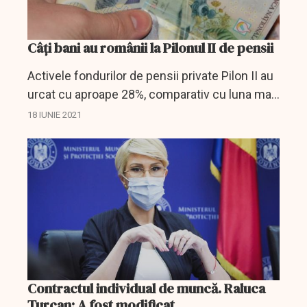
Câți bani au românii la Pilonul II de pensii
Activele fondurilor de pensii private Pilon II au
urcat cu aproape 28%, comparativ cu luna mai
din 2020.
18 IUNIE 2021
Contractul individual de muncă. Raluca
Turcan: A fost modificat