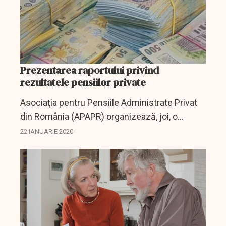
Prezentarea raportului privind
rezultatele pensiilor private
Asociaţia pentru Pensiile Administrate Privat
din România (APAPR) organizează, joi, o
conferinţă de presă pentru prezentarea
22 IANUARIE 2020
raportului la zi despre rezultatele fondurilor de
pensii administrate...