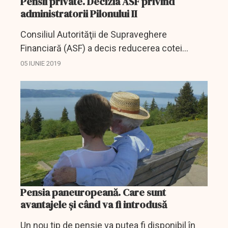
Pensii private. Decizia ASF privind
administratorii Pilonului II
Consiliul Autorităţii de Supraveghere
Financiară (ASF) a decis reducerea cotei
percepută de ASF din valoarea contribuţiilor
05 IUNIE 2019
brute încasate de administratorii fondurilor de
pensii administrate...
Pensia paneuropeană. Care sunt
avantajele și când va fi introdusă
Un nou tip de pensie va putea fi disponibil în