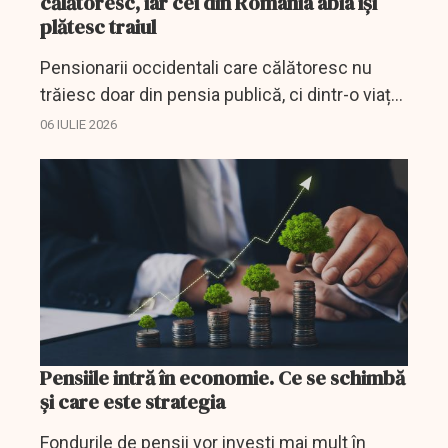
călătoresc, iar cei din România abia își
plătesc traiul
Pensionarii occidentali care călătoresc nu
trăiesc doar din pensia publică, ci dintr-o viață
de salarii mai mari, economii, pensii private și
06 IULIE 2026
active acumulate. În România, pensia
rămâne...
Pensiile intră în economie. Ce se schimbă
și care este strategia
Fondurile de pensii vor investi mai mult în