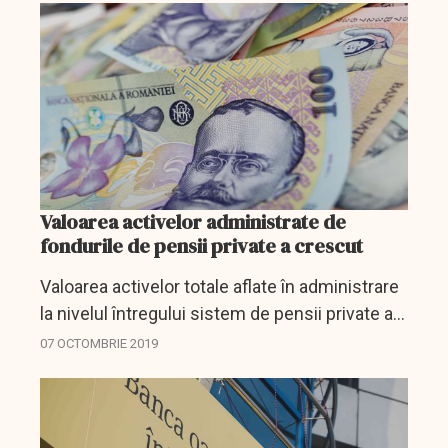
Valoarea activelor administrate de
fondurile de pensii private a crescut
Valoarea activelor totale aflate în administrare
la nivelul întregului sistem de pensii private a
ajuns la 57,43 miliarde de lei (12,13 miliarde de
07 OCTOMBRIE 2019
euro) în primul semestru al anului 2019, în...