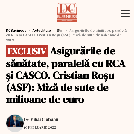
›
›
›
Asigurările de sănătate, paralelă
DCBusiness
Actualitate
Stiri
cu RCA şi CASCO. Cristian Roşu (ASF): Miză de sute de milioane de
euro
Asigurările de
EXCLUSIV
sănătate, paralelă cu RCA
şi CASCO. Cristian Roşu
(ASF): Miză de sute de
milioane de euro
De
Mihai Ciobanu
10 FEBRUARIE 2022