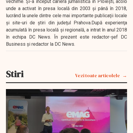
vechime. Şi-a început cariera jurnalistică în Ploieşti, acolo
unde a activat în presa locală din 2003 şi până în 2018,
lucrând la unele dintre cele mai importante publicaţii locale
şi site-uri de ştiri din judeţul Prahova.După experienţa
acumulată în presa locală şi regională, a intrat în anul 2018
în echipa DC News. În prezent este redactor-şef DC
Business şi redactor la DC News.
Stiri
Vezi toate articolele