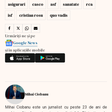
asigurari
casco
asf
sanatate
rca
isf
cristian rosu
quo vadis
Urmăriți-ne și pe
Google News
și în aplicațiile mobile
Mihai Ciobanu
Mihai Ciobanu este un jurnalist cu peste 23 de ani de