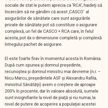
sociale de stat le putem aprecia ca 'RCA', haideţi să
încercăm să ne gândim că acest ‚CASCO’ al
asigurărilor de sănătate care sunt asigurările
private de sănătate pot să constituie o asigurare
complexă, un fel de CASCO + RCA care, în felul
acesta, pot da o dimensiune completă şi complexă
întregului pachet de asigurare.
El este foarte firav în momentul acesta în România.
După cum spunea şi domnul preşedinte,
recunoştea şi domnul ministru mai devreme (n.r. –
Nicu Marcu, preşedintele ASF şi Alexandru Rafila,
ministrul Sănătăţii) avem o creştere de aproape
200% în procente, dar în valoare absolută, sumele
sunt insignifiante la nivel de piaţă şi nu numai, la
nivel de putere de acoperire a populaţiei acestei