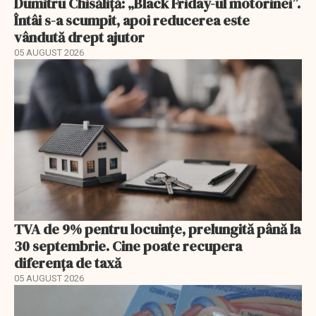
Dumitru Chisăliță: „Black Friday-ul motorinei”.
Întâi s-a scumpit, apoi reducerea este
vândută drept ajutor
05 AUGUST 2026
TVA de 9% pentru locuințe, prelungită până la
30 septembrie. Cine poate recupera
diferența de taxă
05 AUGUST 2026
EXCLUSIV