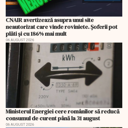
CNAIR avertizează asupra unui site
neautorizat care vinde roviniete. Șoferii pot
plăti și cu 186% mai mult
06 AUGUST 2026
Ministerul Energiei cere românilor să reducă
consumul de curent până la 31 august
06 AUGUST 2026