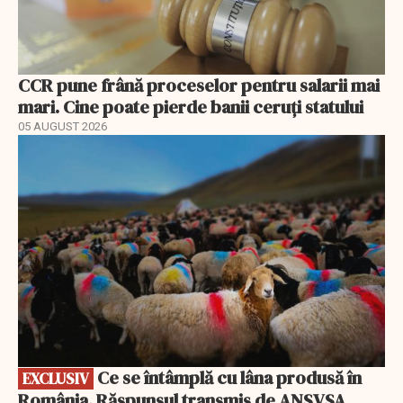
CCR pune frână proceselor pentru salarii mai
mari. Cine poate pierde banii ceruți statului
05 AUGUST 2026
EXCLUSIV
Ce se întâmplă cu lâna produsă în
EXCLUSIV
România. Răspunsul transmis de ANSVSA