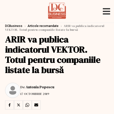
›
›
ARIR va publica indicatorul
DCBusiness
Articole recomandate
VEKTOR. Totul pentru companiile listate la bursă
ARIR va publica
indicatorul VEKTOR.
Totul pentru companiile
listate la bursă
De
Antonia Popescu
17 OCTOMBRIE 2019