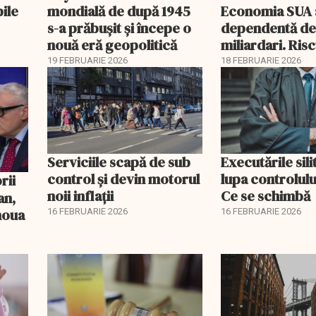
bile
mondială de după 1945
Economia SUA 
s-a prăbușit și începe o
dependentă d
nouă eră geopolitică
miliardari. Ris
pentru burse ș
19 FEBRUARIE 2026
18 FEBRUARIE 2026
Serviciile scapă de sub
Executările sili
control și devin motorul
lupa controlului
noii inflații
Ce se schimbă
an,
 noua
16 FEBRUARIE 2026
16 FEBRUARIE 2026