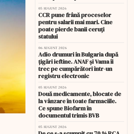
05 AUGUST 2026
CCR pune frână proceselor
pentru salarii mai mari. Cine
poate pierde banii ceruți
statului
06 AUGUST 2026
Adio drumuri în Bulgaria după
țigări ieftine. ANAF și Vama îi
trec pe cumpărători într-un
registru electronic
05 AUGUST 2026
Două medicamente, blocate de
la vânzare în toate farmaciile.
Ce spune Biofarm în
documentul trimis BVB
05 AUGUST 2026
De ce s-a scumpit cu 70 % RCA