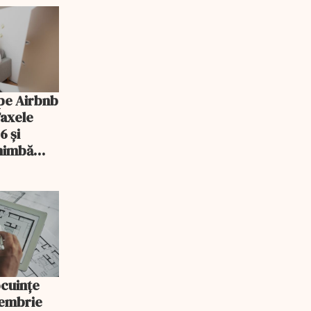
pe Airbnb
Taxele
6 și
chimbă
ocuințe
tembrie