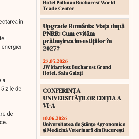
Hotel Pullman Bucharest World
Trade Center
ectarea în
Upgrade România: Viața după
PNRR: Cum evităm
iei
prăbușirea investițiilor în
 energiei
2027?
27.05.2026
JW Marriott Bucharest Grand
Hotel, Sala Galați
e a
 5 zile de
CONFERINȚA
UNIVERSITĂȚILOR EDIȚIA A
VI-A
are de
10.06.2026
ce.
Universitatea de Științe Agronomice
și Medicină Veterinară din București