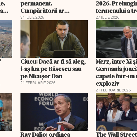
e.
permanent.
2026. Prelungi
 a
Cumpărătorii ar
termenului a t
economisi zeci de mii de
comisia din Pa
31 IULIE 2026
27 IULIE 2026
lei
7
Ciucu: Dacă ar fi să aleg,
Merz, între Xi 
i-aș lua pe Băsescu sau
Germania joacă
pe Nicușor Dan
capete într-u
exploziv
21 FEBRUARIE 2026
21 FEBRUARIE 2026
Ray Dalio: ordinea
The Wall Street