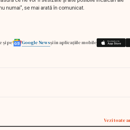
 nu numai", se mai arată în comunicat.
Google News
e și pe
și în aplicațiile mobile
Vezi toate a