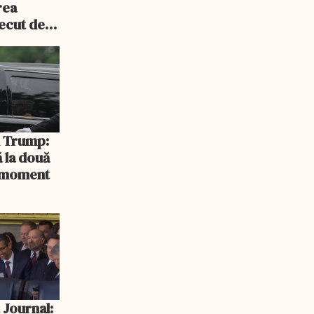
rea
recut de
rlament
și Trump:
 la două
n moment
 Journal: