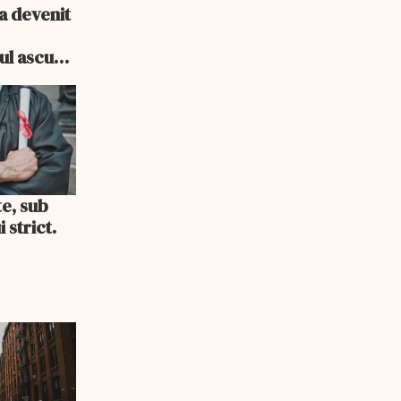
a devenit
e
cul ascuns
i consum
te, sub
 strict.