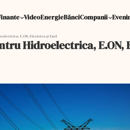
Finante
Video
Energie
Bănci
Companii
Eveni
lectrica, E.ON, Electrica şi Enel
ru Hidroelectrica, E.ON, El