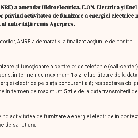
NRE) a amendat Hidroelectrica, E.ON, Electrica şi Enel 
 privind activitatea de furnizare a energiei electrice î
t al autorităţii remis Agerpres.
rilor, ANRE a demarat şi a finalizat acţiunile de control
zare şi funcţionare a centrelor de telefonie (call-center)
 scris, în termen de maximum 15 zile lucrătoare de la data 
energiei electrice pe piaţa concurenţială; respectarea oblig
ice în termen de maximum 5 zile de la data transmiterii de
nd activitatea de furnizare a energiei electrice în contex
rie de sancţiuni.