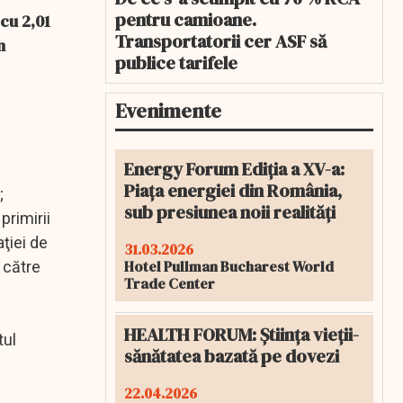
pentru camioane.
cu 2,01
Transportatorii cer ASF să
n
publice tarifele
Evenimente
Energy Forum Ediția a XV-a:
Piața energiei din România,
;
sub presiunea noii realități
primirii
aţiei de
31.03.2026
Hotel Pullman Bucharest World
 către
Trade Center
HEALTH FORUM: Știința vieții-
tul
sănătatea bazată pe dovezi
22.04.2026