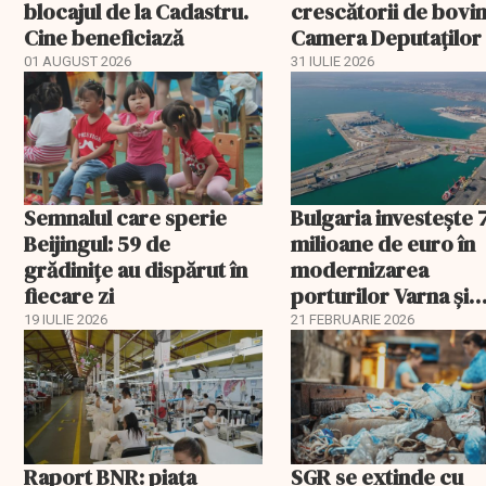
blocajul de la Cadastru.
crescătorii de bovin
Cine beneficiază
Camera Deputaților
aprobat schema
01 AUGUST 2026
31 IULIE 2026
Semnalul care sperie
Bulgaria investește 
Beijingul: 59 de
milioane de euro în
grădinițe au dispărut în
modernizarea
fiecare zi
porturilor Varna și
Burgas
19 IULIE 2026
21 FEBRUARIE 2026
Raport BNR: piața
SGR se extinde cu