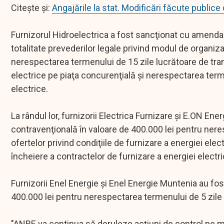
Citește și:
Angajările la stat. Modificări făcute public
Furnizorul Hidroelectrica a fost sancţionat cu amenda
totalitate prevederilor legale privind modul de organiza
nerespectarea termenului de 15 zile lucrătoare de trans
electrice pe piaţa concurenţială şi nerespectarea terme
electrice.
La rândul lor, furnizorii Electrica Furnizare şi E.ON E
contravenţională în valoare de 400.000 lei pentru nere
ofertelor privind condiţiile de furnizare a energiei ele
încheiere a contractelor de furnizare a energiei electri
Furnizorii Enel Energie şi Enel Energie Muntenia au fo
400.000 lei pentru nerespectarea termenului de 5 zile d
"ANRE va continua să deruleze acţiuni de control pe măs