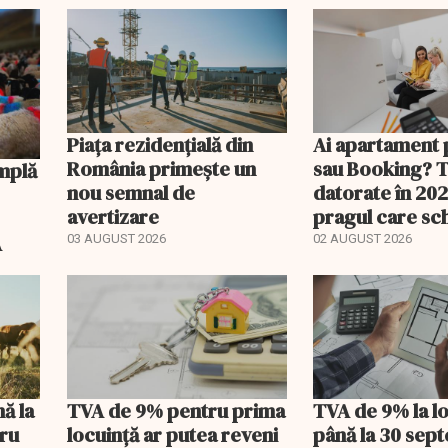
Piața rezidențială din
Ai apartament 
România primește un
sau Booking? 
nou semnal de
datorate în 202
avertizare
pragul care s
regimul fiscal
A
03 AUGUST 2026
02 AUGUST 2026
nă la
TVA de 9% pentru prima
TVA de 9% la l
tru
locuință ar putea reveni
până la 30 sep