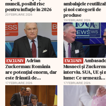
muncii, posibil risc
ambalajele reutiliza
pentru inflație în 2026
și noi categorii de
produse
20 FEBRUARIE 2026
19 FEBRUARIE 2026
EXCLUSIV
EXCLUSIV
Adrian
Ambasadorii
EXCLUSIV
EXCLUSIV
Zuckerman: România
Musneci și Zuckerm
are potențial enorm, dar
interviu. SUA, UE și
este frânată de
lume: Ce urmează
corupție, companii de
pentru România
17 FEBRUARIE 2026
17 FEBRUARIE 2026
stat și influența
propagandei ruse