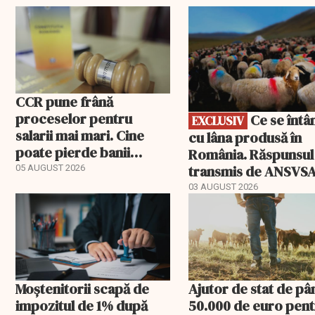
EXCLUSIV
CCR pune frână
proceselor pentru
Ce se întâmplă
EXCLUSIV
salarii mai mari. Cine
cu lâna produsă în
poate pierde banii
România. Răspunsul
ceruți statului
transmis de ANSVS
05 AUGUST 2026
03 AUGUST 2026
Moștenitorii scapă de
Ajutor de stat de pâ
impozitul de 1% după
50.000 de euro pen