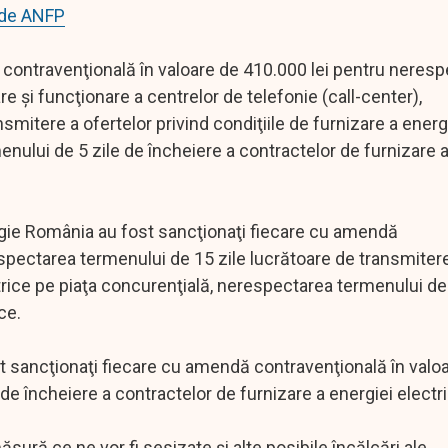
e de ANFP
 contravenţională în valoare de 410.000 lei pentru neresp
re şi funcţionare a centrelor de telefonie (call-center),
mitere a ofertelor privind condiţiile de furnizare a energ
nului de 5 zile de încheiere a contractelor de furnizare a
nergie România au fost sancţionaţi fiecare cu amendă
spectarea termenului de 15 zile lucrătoare de transmiter
ctrice pe piaţa concurenţială, nerespectarea termenului de
ce.
st sancţionaţi fiecare cu amendă contravenţională în valo
e încheiere a contractelor de furnizare a energiei electri
ură ce ne vor fi sesizate şi alte posibile încălcări ale