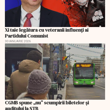
Xi taie legătura cu veteranii influenți ai
Partidului Comunist
30 IANUARIE 2026
CGMB spune „nu” scumpirii biletelor și
auditului la STB