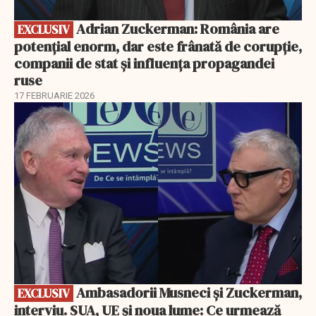
Adrian Zuckerman: România are
EXCLUSIV
potențial enorm, dar este frânată de corupție,
companii de stat și influența propagandei
ruse
17 FEBRUARIE 2026
EXCLUSIV
Ambasadorii Musneci și Zuckerman,
EXCLUSIV
interviu. SUA, UE și noua lume: Ce urmează