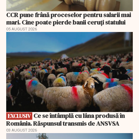
CCR pune frână proceselor pentru salarii mai
mari. Cine poate pierde banii ceruți statului
05 AUGUST 2026
EXCLUSIV
Ce se întâmplă cu lâna produsă în
EXCLUSIV
România. Răspunsul transmis de ANSVSA
03 AUGUST 2026