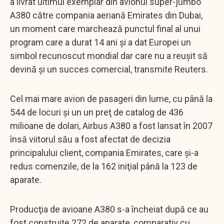
a livrat ultimul exemplar din avionul super-jumbo
A380 către compania aeriană Emirates din Dubai,
un moment care marchează punctul final al unui
program care a durat 14 ani şi a dat Europei un
simbol recunoscut mondial dar care nu a reuşit să
devină şi un succes comercial, transmite Reuters.
Cel mai mare avion de pasageri din lume, cu până la
544 de locuri şi un un preţ de catalog de 436
milioane de dolari, Airbus A380 a fost lansat în 2007
însă viitorul său a fost afectat de decizia
principalului client, compania Emirates, care şi-a
redus comenzile, de la 162 iniţial până la 123 de
aparate.
Producţia de avioane A380 s-a încheiat după ce au
fost construite 272 de aparate, comparativ cu