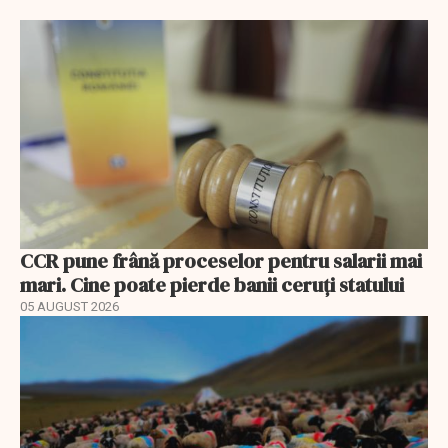
CCR pune frână proceselor pentru salarii mai
mari. Cine poate pierde banii ceruți statului
05 AUGUST 2026
EXCLUSIV