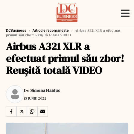
›
›
Airbus A321 XLR a efectuat
DCBusiness
Articole recomandate
primul său zbor! Reușită totală VIDEO
Airbus A321 XLR a
efectuat primul său zbor!
Reușită totală VIDEO
De
Simona Haiduc
15 IUNIE 2022