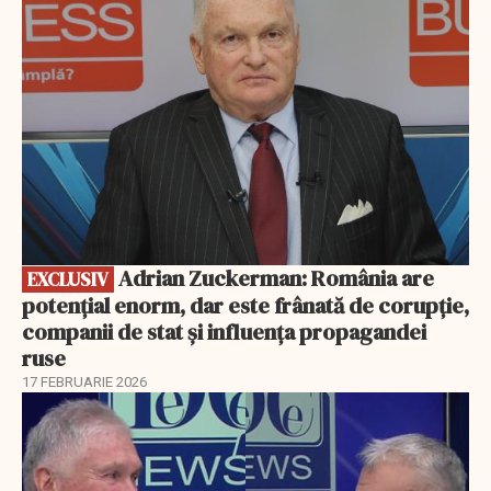
Adrian Zuckerman: România are
EXCLUSIV
potențial enorm, dar este frânată de corupție,
companii de stat și influența propagandei
ruse
17 FEBRUARIE 2026
EXCLUSIV