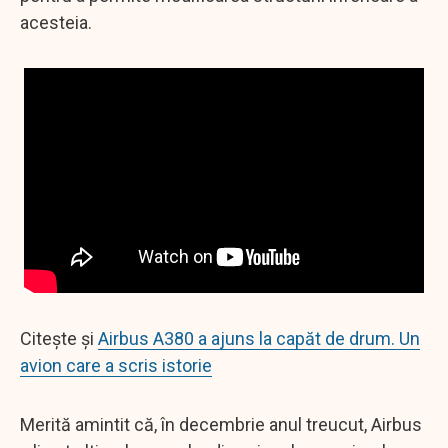
acesteia.
Citește și
Airbus A380 a ajuns la capăt de drum. Un
avion care a scris istorie
Merită amintit că, în decembrie anul treucut, Airbus