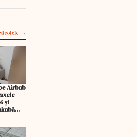
rticolele
pe Airbnb
Taxele
6 și
chimbă