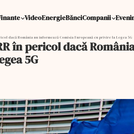
Finante
Video
Energie
Bănci
Companii
Eveni
icol dacă România nu informează Comisia Europeană cu privire la Legea 5G
RR în pericol dacă Români
Legea 5G