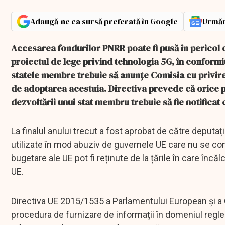
Adaugă-ne ca sursă preferată în Google
Urmăr
Accesarea fondurilor PNRR poate fi pusă în pericol
proiectul de lege privind tehnologia 5G, în conformi
statele membre trebuie să anunţe Comisia cu privire 
de adoptarea acestuia. Directiva prevede că orice p
dezvoltării unui stat membru trebuie să fie notifica
La finalul anului trecut a fost aprobat de către deputa
utilizate în mod abuziv de guvernele UE care nu se co
bugetare ale UE pot fi reținute de la țările în care încă
UE.
Directiva UE 2015/1535 a Parlamentului European şi a 
procedura de furnizare de informații în domeniul reglem