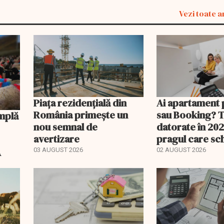
Vezi toate a
Piața rezidențială din
Ai apartament 
România primește un
sau Booking? 
nou semnal de
datorate în 202
avertizare
pragul care s
regimul fiscal
A
03 AUGUST 2026
02 AUGUST 2026