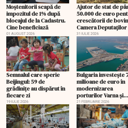
Moștenitorii scapă de
Ajutor de stat de pâ
impozitul de 1% după
50.000 de euro pen
blocajul de la Cadastru.
crescătorii de bovin
Cine beneficiază
Camera Deputaților
aprobat schema
01 AUGUST 2026
31 IULIE 2026
Semnalul care sperie
Bulgaria investește 
Beijingul: 59 de
milioane de euro în
grădinițe au dispărut în
modernizarea
fiecare zi
porturilor Varna și
Burgas
19 IULIE 2026
21 FEBRUARIE 2026