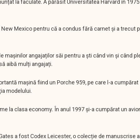
unțat la faculate. A părăsit Universitatea Harvard în 1975
 în New Mexico pentru că a condus fără carnet și a trecut 
așinilor angajaților săi pentru a ști când vin și când pl
ă aibă mulți angajați.
ortantă mașină fiind un Porche 959, pe care l-a cumpărat 
ția modelului.
reme la clasa economy. În anul 1997 și-a cumpărat un avion
Gates a fost Codex Leicester, o colecție de manuscrise al