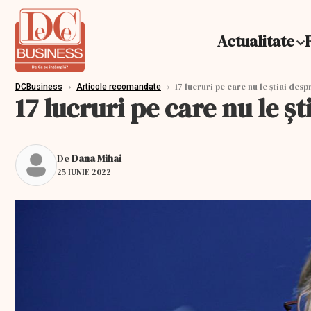
Actualitate
›
›
17 lucruri pe care nu le ştiai desp
DCBusiness
Articole recomandate
17 lucruri pe care nu le şt
De
Dana Mihai
25 IUNIE 2022