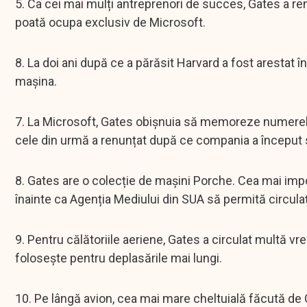
5. Ca cei mai mulți antreprenori de succes, Gates a ren
poată ocupa exclusiv de Microsoft.
8. La doi ani după ce a părăsit Harvard a fost arestat
mașina.
7. La Microsoft, Gates obișnuia să memoreze numerele m
cele din urmă a renunțat după ce compania a început s
8. Gates are o colecție de mașini Porche. Cea mai imp
înainte ca Agenția Mediului din SUA să permită circula
9. Pentru călătoriile aeriene, Gates a circulat multă v
folosește pentru deplasările mai lungi.
10. Pe lângă avion, cea mai mare cheltuială făcută de 