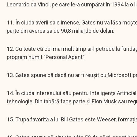
Leonardo da Vinci, pe care le-a cumpărat în 1994 la o li
11. În ciuda averii sale imense, Gates nu va lăsa moște
parte din averea sa de 90,8 miliarde de dolari.
12. Cu toate că cel mai mult timp și-l petrece la funda
program numit ”Personal Agent”.
13. Gates spune că dacă nu ar fi reușit cu Microsoft prob
14. În ciuda interesului său pentru Inteligența Artificia
tehnologie. Din tabără face parte și Elon Musk sau re
15. Trupa favorită a lui Bill Gates este Weeser, formaț