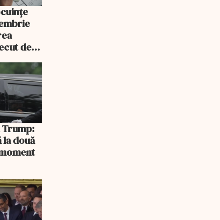
ocuințe
tembrie
rea
recut de
rlament
și Trump:
 la două
n moment