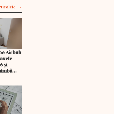
rticolele
pe Airbnb
Taxele
6 și
chimbă