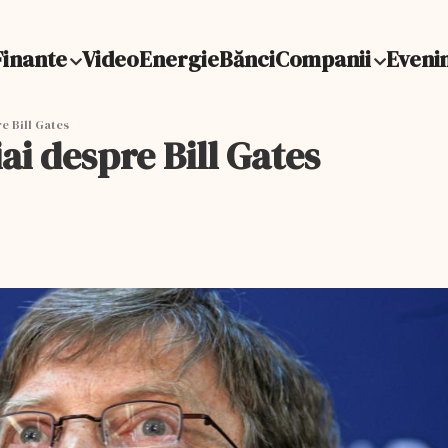
Finante
Video
Energie
Bănci
Companii
Eveni
re Bill Gates
iai despre Bill Gates