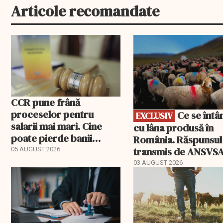
Articole recomandate
EXCLUSIV
CCR pune frână
proceselor pentru
Ce se întâmplă
EXCLUSIV
salarii mai mari. Cine
cu lâna produsă în
poate pierde banii
România. Răspunsul
ceruți statului
transmis de ANSVS
05 AUGUST 2026
03 AUGUST 2026