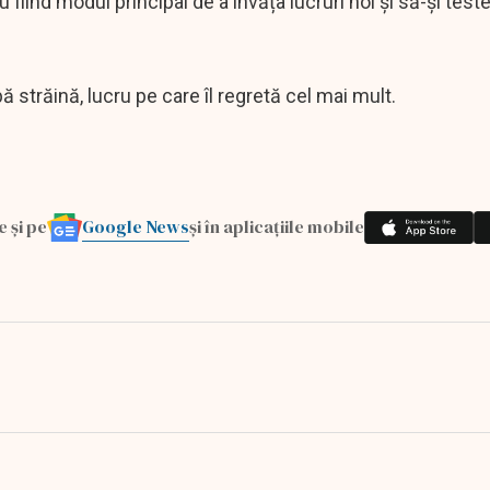
 fiind modul principal de a învăța lucruri noi și să-și test
 străină, lucru pe care îl regretă cel mai mult.
Google News
e și pe
și în aplicațiile mobile