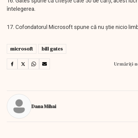
16. Gates spune că citește câte 50 de cărți, acest lucru
întelegerea.
17. Cofondatorul Microsoft spune că nu știe nicio limbă
microsoft
bill gates
Urmăriți-n
Dana Mihai