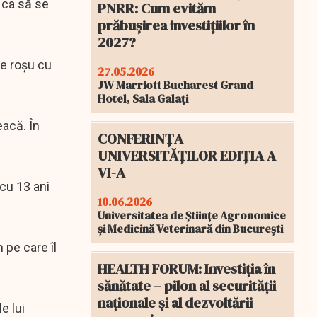
 ca să se
PNRR: Cum evităm
prăbușirea investițiilor în
2027?
pe roșu cu
27.05.2026
JW Marriott Bucharest Grand
Hotel, Sala Galați
eacă. În
CONFERINȚA
UNIVERSITĂȚILOR EDIȚIA A
VI-A
cu 13 ani
10.06.2026
Universitatea de Științe Agronomice
și Medicină Veterinară din București
 pe care îl
HEALTH FORUM: Investiția în
sănătate – pilon al securității
naționale și al dezvoltării
e lui