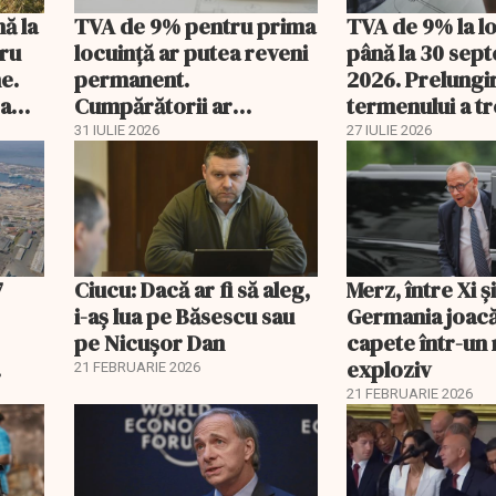
nă la
TVA de 9% pentru prima
TVA de 9% la l
tru
locuință ar putea reveni
până la 30 sep
e.
permanent.
2026. Prelungi
 a
Cumpărătorii ar
termenului a t
economisi zeci de mii de
comisia din Pa
31 IULIE 2026
27 IULIE 2026
lei
7
Ciucu: Dacă ar fi să aleg,
Merz, între Xi 
i-aș lua pe Băsescu sau
Germania joacă
pe Nicușor Dan
capete într-u
exploziv
21 FEBRUARIE 2026
21 FEBRUARIE 2026