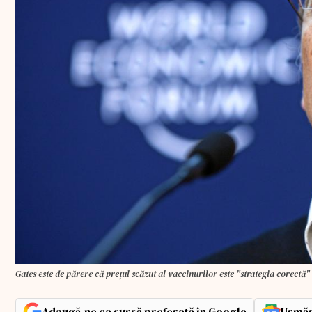
Gates este de părere că preţul scăzut al vaccinurilor este "strategia corectă
Adaugă-ne ca sursă preferată în Google
Urmăr