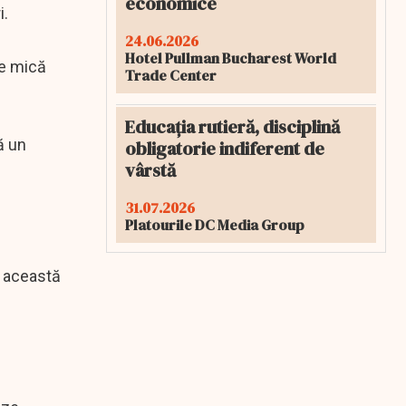
economice
i.
24.06.2026
Hotel Pullman Bucharest World
te mică
Trade Center
Educația rutieră, disciplină
ă un
obligatorie indiferent de
vârstă
31.07.2026
Platourile DC Media Group
de această