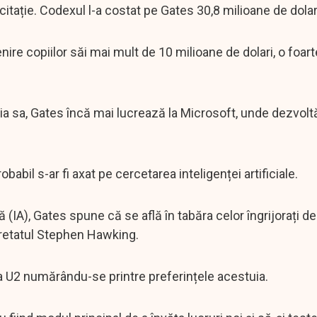
citație. Codexul l-a costat pe Gates 30,8 milioane de dolar
nire copiilor săi mai mult de 10 milioane de dolari, o foar
ția sa, Gates încă mai lucrează la Microsoft, unde dezvolt
abil s-ar fi axat pe cercetarea inteligenței artificiale.
lă (IA), Gates spune că se află în tabăra celor îngrijorați 
gretatul Stephen Hawking.
ia U2 numărându-se printre preferințele acestuia.