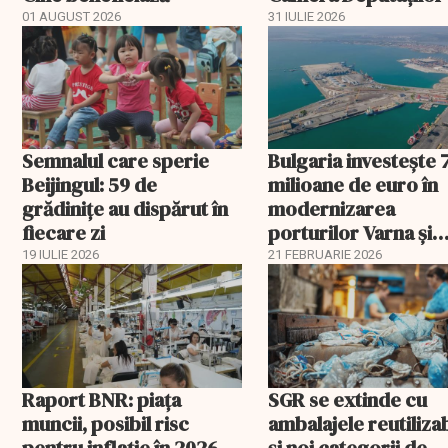
aprobat schema
01 AUGUST 2026
31 IULIE 2026
Semnalul care sperie
Bulgaria investește 
Beijingul: 59 de
milioane de euro în
grădinițe au dispărut în
modernizarea
fiecare zi
porturilor Varna și
Burgas
19 IULIE 2026
21 FEBRUARIE 2026
Raport BNR: piața
SGR se extinde cu
muncii, posibil risc
ambalajele reutiliza
pentru inflație în 2026
și noi categorii de