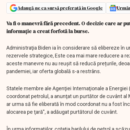
Adaugă-ne ca sursă preferată în Google
Urmăr
Va fi o manevră fără precedent. O decizie care ar put
informație a creat forfotă la burse.
Administraţia Biden ia în considerare să elibereze în ur
rezervele strategice, Este cea mai mare reducere a rez
aceste manevre nu au reușit să reducă prețurile, deoar
pandemiei, iar oferta globală s-a restrâns.
Statele membre ale Agenţiei Internaţionale a Energiei (
coordonat petrolul, a anunţat un purtător de cuvânt al 
ar urma să fie eliberată în mod coordonat nu a fost înc
alocarea pe ţară", a adăugat purtătorul de cuvânt.
În urma informaţiilor, cotaţia barilului de petrol a scăz