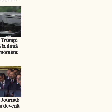
rlament
și Trump:
 la două
n moment
 Journal:
a devenit
e