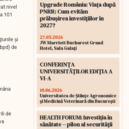
Upgrade România: Viața după
cat nivel
PNRR: Cum evităm
la 101
prăbușirea investițiilor în
2027?
27.05.2026
iunile şi
JW Marriott Bucharest Grand
(bpd) de
Hotel, Sala Galați
CONFERINȚA
UNIVERSITĂȚILOR EDIȚIA A
VI-A
ămâna
10.06.2026
Universitatea de Științe Agronomice
și Medicină Veterinară din București
ili de
HEALTH FORUM: Investiția în
va
sănătate – pilon al securității