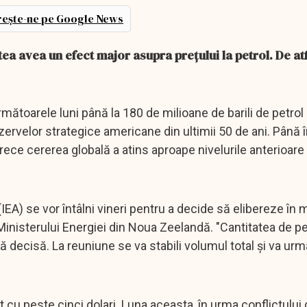
ește-ne pe Google News
ea avea un efect major asupra prețului la petrol. De atf
mătoarele luni până la 180 de milioane de barili de petrol
ervelor strategice americane din ultimii 50 de ani. Până î
ece cererea globală a atins aproape nivelurile anterioare
IEA) se vor întâlni vineri pentru a decide să elibereze în
Ministerului Energiei din Noua Zeelandă. "Cantitatea de pe
ă decisă. La reuniune se va stabili volumul total şi va urm
ut cu peste cinci dolari. Luna aceasta, în urma conflictului 