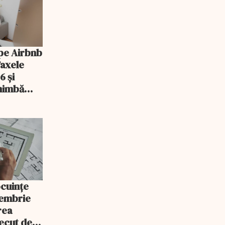
pe Airbnb
Taxele
6 și
chimbă
ocuințe
tembrie
rea
recut de