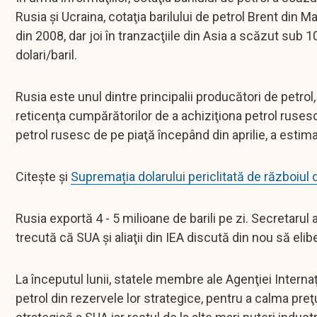
Rusia şi Ucraina, cotaţia barilului de petrol Brent din M
din 2008, dar joi în tranzacţiile din Asia a scăzut sub 
dolari/baril.
Rusia este unul dintre principalii producători de petrol
reticenţa cumpărătorilor de a achiziţiona petrol rusesc 
petrol rusesc de pe piaţă începând din aprilie, a estima
Citește și
Supremația dolarului periclitată de războiul d
Rusia exportă 4 - 5 milioane de barili pe zi. Secretaru
trecută că SUA şi aliaţii din IEA discută din nou să el
La începutul lunii, statele membre ale Agenţiei Interna
petrol din rezervele lor strategice, pentru a calma preţ