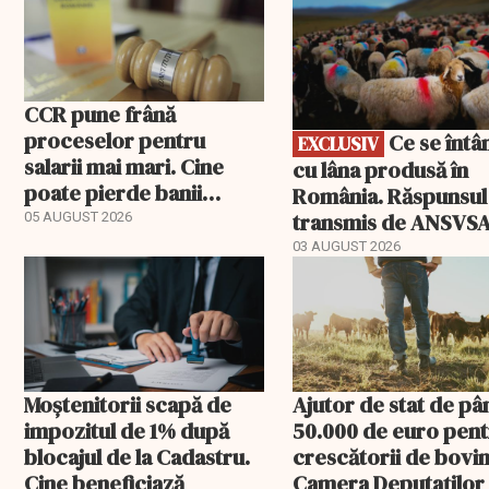
CCR pune frână
proceselor pentru
Ce se întâmplă
EXCLUSIV
salarii mai mari. Cine
cu lâna produsă în
poate pierde banii
România. Răspunsul
ceruți statului
transmis de ANSVS
05 AUGUST 2026
03 AUGUST 2026
Moștenitorii scapă de
Ajutor de stat de pâ
impozitul de 1% după
50.000 de euro pen
blocajul de la Cadastru.
crescătorii de bovin
Cine beneficiază
Camera Deputaților