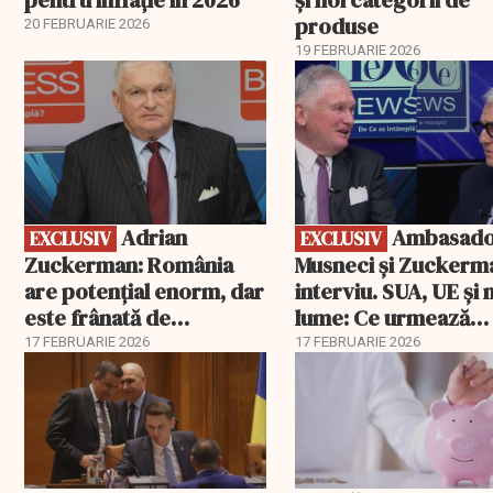
produse
20 FEBRUARIE 2026
19 FEBRUARIE 2026
EXCLUSIV
EXCLUSIV
Adrian
Ambasadorii
EXCLUSIV
EXCLUSIV
Zuckerman: România
Musneci și Zuckerm
are potențial enorm, dar
interviu. SUA, UE și
este frânată de
lume: Ce urmează
corupție, companii de
pentru România
17 FEBRUARIE 2026
17 FEBRUARIE 2026
stat și influența
propagandei ruse