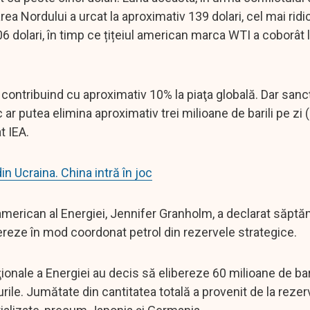
area Nordului a urcat la aproximativ 139 dolari, cel mai ridi
106 dolari, în timp ce țițeiul american marca WTI a coborât 
, contribuind cu aproximativ 10% la piaţa globală. Dar sancţ
ar putea elimina aproximativ trei milioane de barili pe zi 
t IEA.
in Ucraina. China intră în joc
l american al Energiei, Jennifer Granholm, a declarat săpt
ibereze în mod coordonat petrol din rezervele strategice.
ţionale a Energiei au decis să elibereze 60 milioane de bar
urile. Jumătate din cantitatea totală a provenit de la rezer