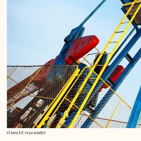
O tara UE vrea scutire