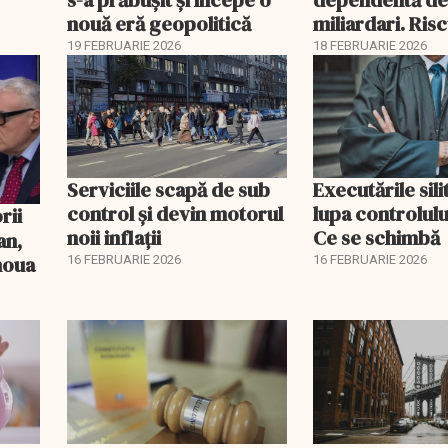
nouă eră geopolitică
miliardari. Ris
pentru burse ș
19 FEBRUARIE 2026
18 FEBRUARIE 2026
Serviciile scapă de sub
Executările sili
control și devin motorul
lupa controlului
noii inflații
Ce se schimbă
an,
 noua
16 FEBRUARIE 2026
16 FEBRUARIE 2026