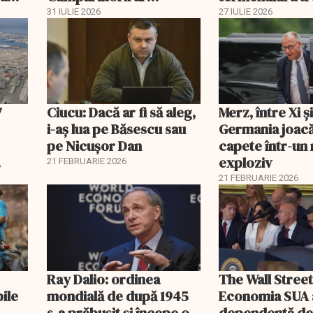
economisi zeci de mii de
comisia din Pa
31 IULIE 2026
27 IULIE 2026
lei
7
Ciucu: Dacă ar fi să aleg,
Merz, între Xi 
i-aș lua pe Băsescu sau
Germania joacă
pe Nicușor Dan
capete într-u
exploziv
21 FEBRUARIE 2026
21 FEBRUARIE 2026
Ray Dalio: ordinea
The Wall Street
bile
mondială de după 1945
Economia SUA 
s-a prăbușit și începe o
dependentă d