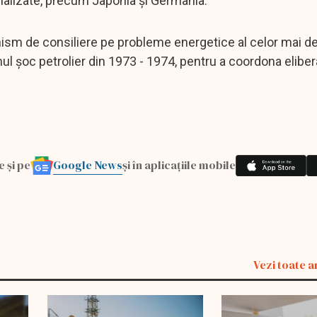
trializate, precum Japonia şi Germania.
anism de consiliere pe probleme energetice al celor mai d
imul şoc petrolier din 1973 - 1974, pentru a coordona elibe
Google News
e și pe
și în aplicațiile mobile
Vezi toate a