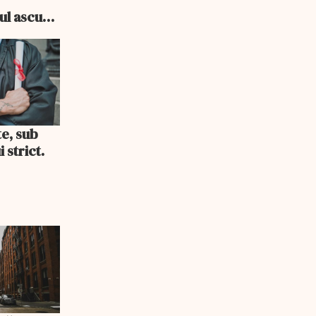
cul ascuns
i consum
te, sub
 strict.