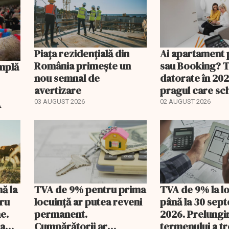
Piața rezidențială din
Ai apartament 
România primește un
sau Booking? 
nou semnal de
datorate în 202
avertizare
pragul care s
regimul fiscal
A
03 AUGUST 2026
02 AUGUST 2026
nă la
TVA de 9% pentru prima
TVA de 9% la l
tru
locuință ar putea reveni
până la 30 sep
e.
permanent.
2026. Prelungi
 a
Cumpărătorii ar
termenului a t