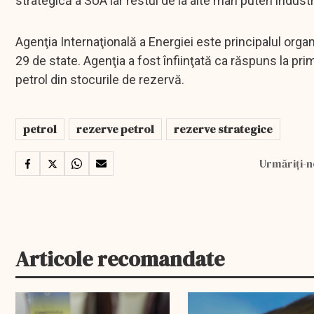
strategică a SUA iar restul de la alte mari puteri indus
Agenţia Internaţională a Energiei este principalul org
29 de state. Agenţia a fost înfiinţată ca răspuns la pr
petrol din stocurile de rezervă.
petrol
rezerve petrol
rezerve strategice
Urmăriți-n
Articole recomandate
EXCLUSIV