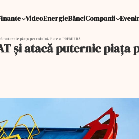
Finante
Video
Energie
Bănci
Companii
Eveni
ă puternic piața petrolului. Este o PREMIERĂ
și atacă puternic piața pe