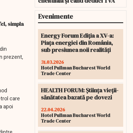
cheltuiala și când deduci TVA
Evenimente
el, simpla
Energy Forum Ediția a XV-a:
Piața energiei din România,
sub presiunea noii realități
 din
n prezent,
31.03.2026
Hotel Pullman Bucharest World
Trade Center
HEALTH FORUM: Știința vieții-
 mod
sănătatea bazată pe dovezi
trol care
a apoi
22.04.2026
Hotel Pullman Bucharest World
Trade Center
dintre