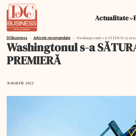
Actualitate
›
›
Washingtonul s-a SĂTURAT și atac
DCBusiness
Articole recomandate
Washingtonul s-a SĂTURAT 
PREMIERĂ
31 MARTIE 2022