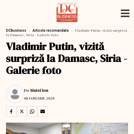
›
›
Vladimir Putin, vizită surpriză
DCBusiness
Articole recomandate
la Damasc, Siria - Galerie foto
Vladimir Putin, vizită
surpriză la Damasc, Siria -
Galerie foto
De
Matei Ion
08 IANUARIE 2020