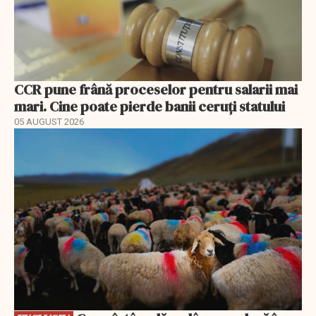
CCR pune frână proceselor pentru salarii mai
mari. Cine poate pierde banii ceruți statului
05 AUGUST 2026
EXCLUSIV