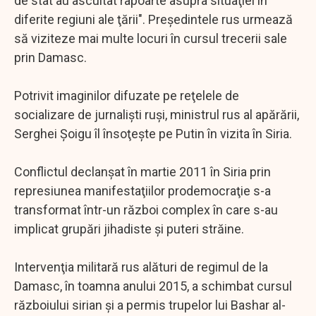
de stat au ascultat rapoarte asupra situaţiei în
diferite regiuni ale ţării". Preşedintele rus urmează
să viziteze mai multe locuri în cursul trecerii sale
prin Damasc.
Potrivit imaginilor difuzate pe reţelele de
socializare de jurnalişti ruşi, ministrul rus al apărării,
Serghei Şoigu îl însoţeşte pe Putin în vizita în Siria.
Conflictul declanşat în martie 2011 în Siria prin
represiunea manifestaţiilor prodemocraţie s-a
transformat într-un război complex în care s-au
implicat grupări jihadiste şi puteri străine.
Intervenţia militară rus alături de regimul de la
Damasc, în toamna anului 2015, a schimbat cursul
războiului sirian şi a permis trupelor lui Bashar al-