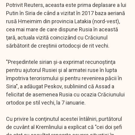
Potrivit Reuters, aceasta este prima deplasare a lui
Putin în Siria de când a vizitat în 2017 baza aeriană
rusă Hmeimim din provincia Latakia (nord-vest),
cea mai mare de care dispune Rusia în această
ţară, actuala vizită coincizând cu Crăciunul
sărbătorit de creştinii ortodocşi de rit vechi.
"Preşedintele sirian şi-a exprimat recunoştinţa
pentru ajutorul Rusiei şi al armatei ruse în lupta
împotriva terorismului şi pentru revenirea păcii în
Siria", a adăugat Peskov, subliniind că Assad a
felicitat de asemenea Rusia cu ocazia Crăciunului
ortodox pe stil vechi, la 7 ianuarie.
Cu privire la conţinutul acestei întâlniri, purtătorul
de cuvânt al Kremlinului a explicat că "cei doi şefi