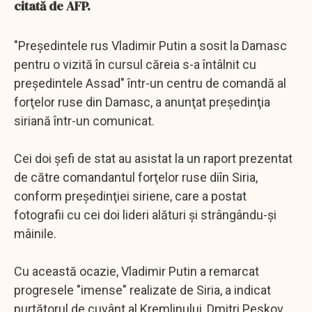
citată de AFP.
"Preşedintele rus Vladimir Putin a sosit la Damasc
pentru o vizită în cursul căreia s-a întâlnit cu
preşedintele Assad" într-un centru de comandă al
forţelor ruse din Damasc, a anunţat preşedinţia
siriană într-un comunicat.
Cei doi şefi de stat au asistat la un raport prezentat
de către comandantul forţelor ruse diîn Siria,
conform preşedinţiei siriene, care a postat
fotografii cu cei doi lideri alături şi strângându-şi
mâinile.
Cu această ocazie, Vladimir Putin a remarcat
progresele "imense" realizate de Siria, a indicat
purtătorul de cuvânt al Kremlinului, Dmitri Peskov,