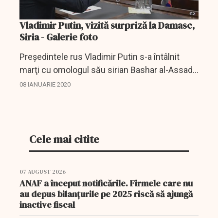
Vladimir Putin, vizită surpriză la Damasc,
Siria - Galerie foto
Preşedintele rus Vladimir Putin s-a întâlnit
marţi cu omologul său sirian Bashar al-Assad
cu ocazia unei vizite surpriză la Damasc,
08 IANUARIE 2020
prima pe care o efectuează în capitala siriană
de la...
Cele mai citite
07 AUGUST 2026
ANAF a început notificările. Firmele care nu
au depus bilanțurile pe 2025 riscă să ajungă
inactive fiscal