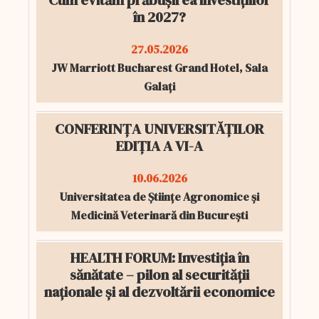
Cum evităm prăbușirea investițiilor
în 2027?
27.05.2026
JW Marriott Bucharest Grand Hotel, Sala
Galați
CONFERINȚA UNIVERSITĂȚILOR
EDIȚIA A VI-A
10.06.2026
Universitatea de Științe Agronomice și
Medicină Veterinară din București
HEALTH FORUM: Investiția în
sănătate – pilon al securității
naționale și al dezvoltării economice