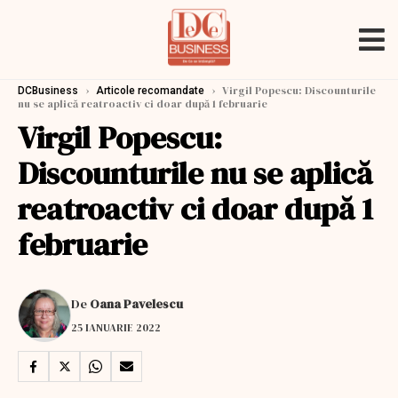
›
›
Virgil Popescu: Discounturile
DCBusiness
Articole recomandate
nu se aplică reatroactiv ci doar după 1 februarie
Virgil Popescu:
Discounturile nu se aplică
reatroactiv ci doar după 1
februarie
De
Oana Pavelescu
25 IANUARIE 2022