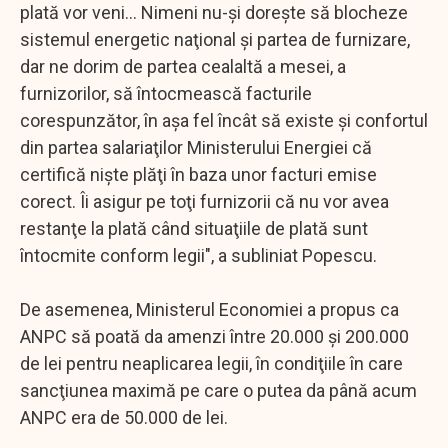
plată vor veni... Nimeni nu-şi doreşte să blocheze
sistemul energetic naţional şi partea de furnizare,
dar ne dorim de partea cealaltă a mesei, a
furnizorilor, să întocmească facturile
corespunzător, în aşa fel încât să existe şi confortul
din partea salariaţilor Ministerului Energiei că
certifică nişte plăţi în baza unor facturi emise
corect. Îi asigur pe toţi furnizorii că nu vor avea
restanţe la plată când situaţiile de plată sunt
întocmite conform legii", a subliniat Popescu.
De asemenea, Ministerul Economiei a propus ca
ANPC să poată da amenzi între 20.000 şi 200.000
de lei pentru neaplicarea legii, în condiţiile în care
sancţiunea maximă pe care o putea da până acum
ANPC era de 50.000 de lei.