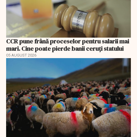
CCR pune frână proceselor pentru salarii mai
mari. Cine poate pierde banii ceruți statului
05 AUGUST 2026
EXCLUSIV