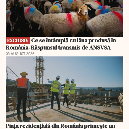
Ce se întâmplă cu lâna produsă în
EXCLUSIV
România. Răspunsul transmis de ANSVSA
03 AUGUST 2026
Piața rezidențială din România primește un