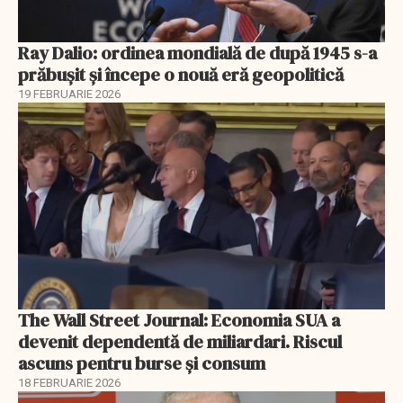
Ray Dalio: ordinea mondială de după 1945 s-a
prăbușit și începe o nouă eră geopolitică
19 FEBRUARIE 2026
The Wall Street Journal: Economia SUA a
devenit dependentă de miliardari. Riscul
ascuns pentru burse și consum
18 FEBRUARIE 2026
EXCLUSIV