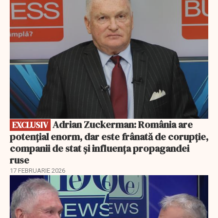
Adrian Zuckerman: România are
EXCLUSIV
potențial enorm, dar este frânată de corupție,
companii de stat și influența propagandei
ruse
17 FEBRUARIE 2026
EXCLUSIV