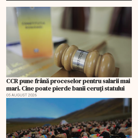
CCR pune frână proceselor pentru salarii mai
mari. Cine poate pierde banii ceruți statului
05 AUGUST 2026
EXCLUSIV