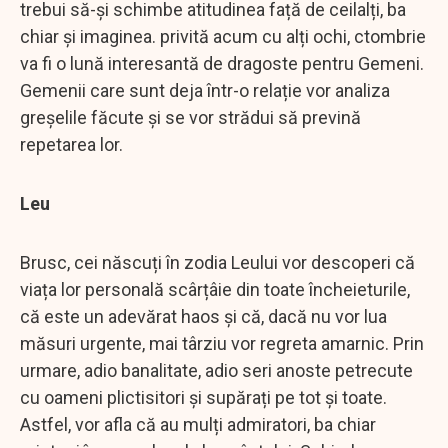
trebui să-și schimbe atitudinea față de ceilalți, ba
chiar și imaginea. privită acum cu alți ochi, ctombrie
va fi o lună interesantă de dragoste pentru Gemeni.
Gemenii care sunt deja într-o relație vor analiza
greșelile făcute și se vor strădui să prevină
repetarea lor.
Leu
Brusc, cei născuți în zodia Leului vor descoperi că
viața lor personală scârțâie din toate încheieturile,
că este un adevărat haos și că, dacă nu vor lua
măsuri urgente, mai târziu vor regreta amarnic. Prin
urmare, adio banalitate, adio seri anoste petrecute
cu oameni plictisitori și supărați pe tot și toate.
Astfel, vor afla că au mulți admiratori, ba chiar