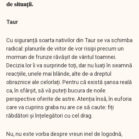
de situații.
Taur
Cu siguranță soarta nativilor din Taur se va schimba
radical: planurile de viitor de vor risipi precum un
morman de frunze răvășit de vântul toamnei.
Decizia lor îi va surprinde toți, dar nu luați în seamnă
reacțiile, unele mai blânde, alte de-a dreptul
obraznice ale celorlați. Pentru că există șansa reală
ca, în sfârșit, să vă puteți bucura de noile
perspective oferite de astre. Atenția însă, în euforia
care va cuprins graba nu are ce să caute: fiți
răbdători și înțelegători cu cel drag.
Nu, nu este vorba despre vreun inel de logodnă,