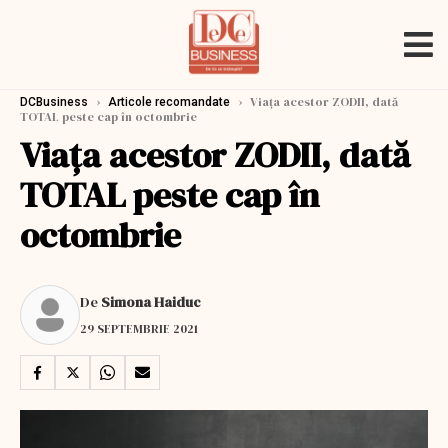
›
›
Viața acestor ZODII, dată
DCBusiness
Articole recomandate
TOTAL peste cap în octombrie
Viața acestor ZODII, dată
TOTAL peste cap în
octombrie
De
Simona Haiduc
29 SEPTEMBRIE 2021