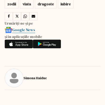
zodii
viata
dragoste
iubire
Urmăriți-ne și pe
Google News
și în aplicațiile mobile
Simona Haiduc