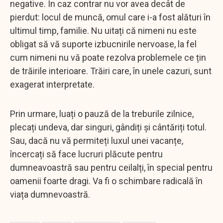
negative. În caz contrar nu vor avea decât de
pierdut: locul de muncă, omul care i-a fost alături în
ultimul timp, familie. Nu uitați că nimeni nu este
obligat să vă suporte izbucnirile nervoase, la fel
cum nimeni nu vă poate rezolva problemele ce țin
de trăirile interioare. Trăiri care, în unele cazuri, sunt
exagerat interpretate.
Prin urmare, luați o pauză de la treburile zilnice,
plecați undeva, dar singuri, gândiți și cântăriți totul.
Sau, dacă nu vă permiteți luxul unei vacanțe,
încercați să face lucruri plăcute pentru
dumneavoastră sau pentru ceilalți, în special pentru
oamenii foarte dragi. Va fi o schimbare radicală în
viața dumnevoastră.