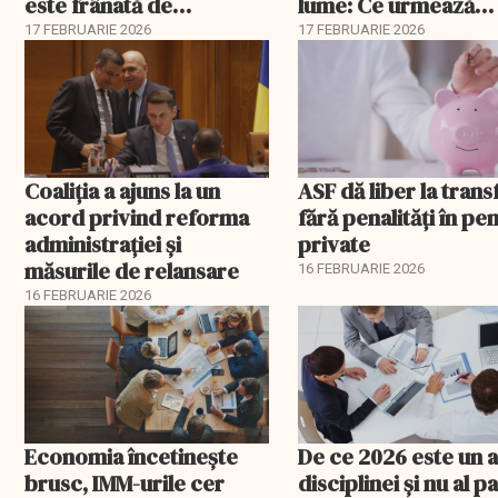
este frânată de
lume: Ce urmează
corupție, companii de
pentru România
17 FEBRUARIE 2026
17 FEBRUARIE 2026
stat și influența
propagandei ruse
Coaliția a ajuns la un
ASF dă liber la trans
acord privind reforma
fără penalități în pen
administrației și
private
măsurile de relansare
16 FEBRUARIE 2026
16 FEBRUARIE 2026
Economia încetinește
De ce 2026 este un a
brusc, IMM-urile cer
disciplinei și nu al pa