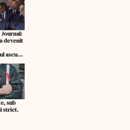
 Journal:
a devenit
e
cul ascuns
i consum
te, sub
 strict.