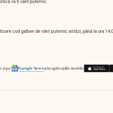
stică va fi vânt puternic.
izare cod galben de vânt puternic astăzi, până la ora 14.
Google News
e și pe
și în aplicațiile mobile