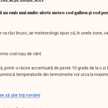
i au emis mai multe alerte meteo cod galben și cod por
 va răci brusc, iar meteorologii spun că, în unele zone, va
 emis cod roșu de vânt.
ă, printr-o răcire accentuată de peste 10 grade de la o zi l
 duminică temperaturile din termometre vor urca la maxim
 să ştie toţi românii