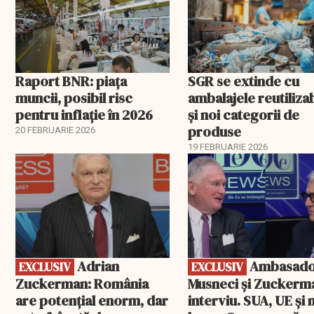
Raport BNR: piața
SGR se extinde cu
muncii, posibil risc
ambalajele reutiliza
pentru inflație în 2026
și noi categorii de
produse
20 FEBRUARIE 2026
19 FEBRUARIE 2026
EXCLUSIV
EXCLUSIV
Adrian
Ambasadorii
EXCLUSIV
EXCLUSIV
Zuckerman: România
Musneci și Zuckerm
are potențial enorm, dar
interviu. SUA, UE și