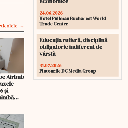
economice
24.06.2026
Hotel Pullman Bucharest World
Trade Center
rticolele
Educația rutieră, disciplină
obligatorie indiferent de
vârstă
31.07.2026
Platourile DC Media Group
pe Airbnb
Taxele
6 și
chimbă