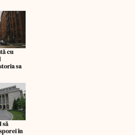
tă cu
l
storia sa
l să
sporei în