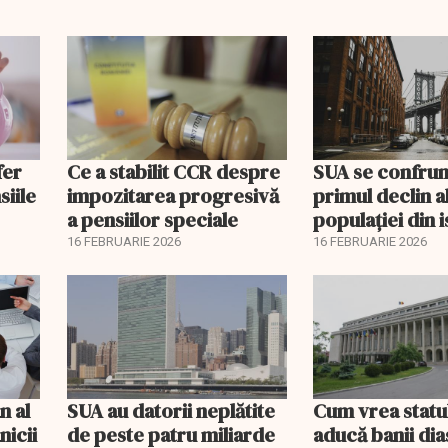
fer
Ce a stabilit CCR despre
SUA se confrun
siile
impozitarea progresivă
primul declin a
a pensiilor speciale
populației din i
16 FEBRUARIE 2026
16 FEBRUARIE 2026
n al
SUA au datorii neplătite
Cum vrea statu
nicii
de peste patru miliarde
aducă banii dia