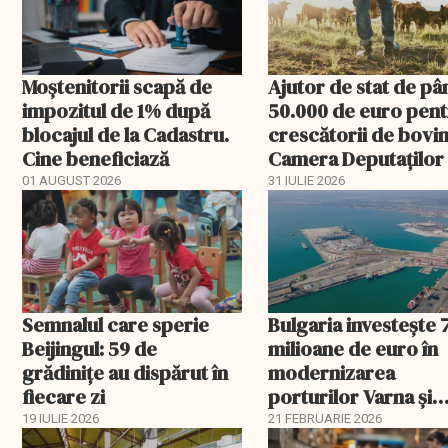
Moștenitorii scapă de
Ajutor de stat de pâ
impozitul de 1% după
50.000 de euro pen
blocajul de la Cadastru.
crescătorii de bovin
Cine beneficiază
Camera Deputaților
aprobat schema
01 AUGUST 2026
31 IULIE 2026
Semnalul care sperie
Bulgaria investește 
Beijingul: 59 de
milioane de euro în
grădinițe au dispărut în
modernizarea
fiecare zi
porturilor Varna și
Burgas
19 IULIE 2026
21 FEBRUARIE 2026