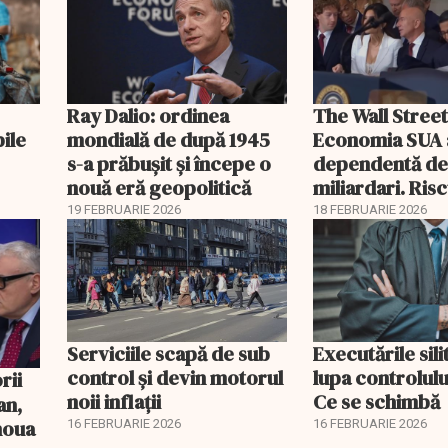
Ray Dalio: ordinea
The Wall Street
bile
mondială de după 1945
Economia SUA 
s-a prăbușit și începe o
dependentă d
nouă eră geopolitică
miliardari. Ris
pentru burse ș
19 FEBRUARIE 2026
18 FEBRUARIE 2026
Serviciile scapă de sub
Executările sili
control și devin motorul
lupa controlului
noii inflații
Ce se schimbă
an,
 noua
16 FEBRUARIE 2026
16 FEBRUARIE 2026