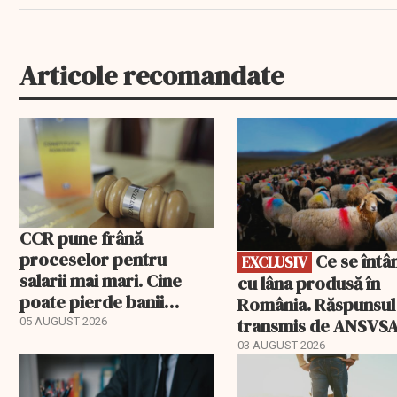
Articole recomandate
EXCLUSIV
CCR pune frână
proceselor pentru
Ce se întâmplă
EXCLUSIV
salarii mai mari. Cine
cu lâna produsă în
poate pierde banii
România. Răspunsul
ceruți statului
transmis de ANSVS
05 AUGUST 2026
03 AUGUST 2026