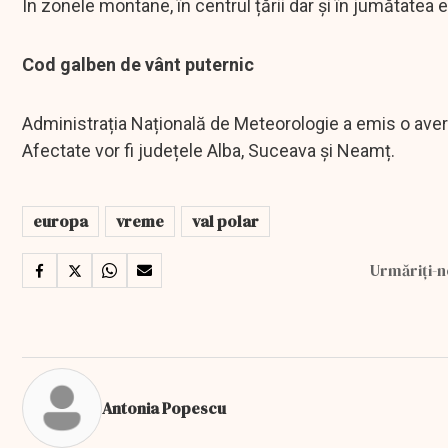
În zonele montane, în centrul țării dar și în jumătatea e
Cod galben de vânt puternic
Administrația Națională de Meteorologie a emis o avert
Afectate vor fi județele Alba, Suceava și Neamț.
europa
vreme
val polar
Urmăriți-n
Antonia Popescu