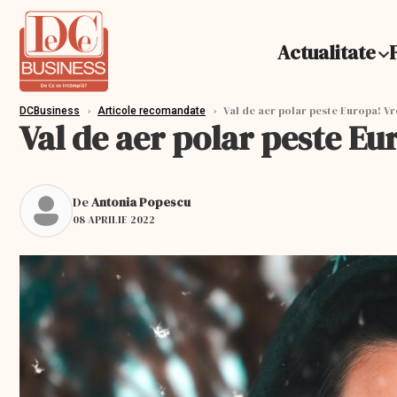
Actualitate
›
›
Val de aer polar peste Europa! V
DCBusiness
Articole recomandate
Val de aer polar peste E
De
Antonia Popescu
08 APRILIE 2022