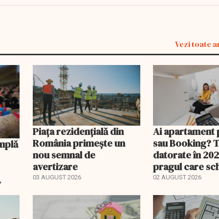
Vezi toate a
Piața rezidențială din
Ai apartament 
România primește un
sau Booking? 
nou semnal de
datorate în 202
avertizare
pragul care s
regimul fiscal
A
03 AUGUST 2026
02 AUGUST 2026