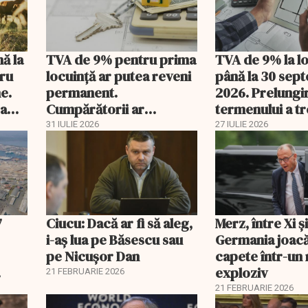
nă la
TVA de 9% pentru prima
TVA de 9% la l
tru
locuință ar putea reveni
până la 30 sep
e.
permanent.
2026. Prelungi
 a
Cumpărătorii ar
termenului a t
economisi zeci de mii de
comisia din Pa
31 IULIE 2026
27 IULIE 2026
lei
7
Ciucu: Dacă ar fi să aleg,
Merz, între Xi 
i-aș lua pe Băsescu sau
Germania joacă
pe Nicușor Dan
capete într-u
exploziv
21 FEBRUARIE 2026
21 FEBRUARIE 2026