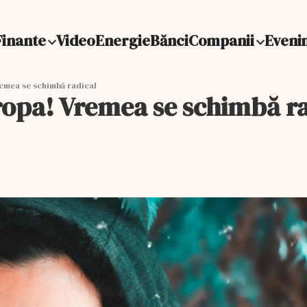
Finante
Video
Energie
Bănci
Companii
Eveni
remea se schimbă radical
uropa! Vremea se schimbă r