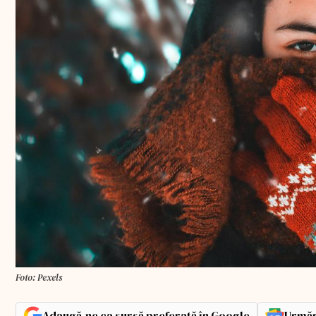
Foto: Pexels
Adaugă-ne ca sursă preferată în Google
Urmăr