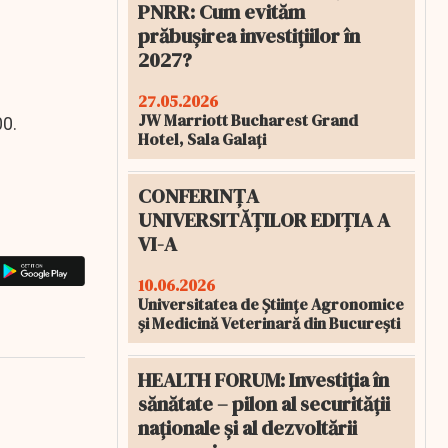
PNRR: Cum evităm
prăbușirea investițiilor în
2027?
27.05.2026
JW Marriott Bucharest Grand
00.
Hotel, Sala Galați
CONFERINȚA
UNIVERSITĂȚILOR EDIȚIA A
VI-A
10.06.2026
Universitatea de Științe Agronomice
și Medicină Veterinară din București
HEALTH FORUM: Investiția în
sănătate – pilon al securității
naționale și al dezvoltării