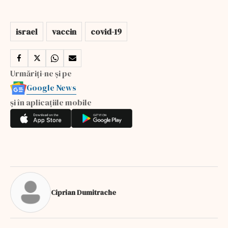
israel
vaccin
covid-19
Urmăriți-ne și pe
Google News
și în aplicațiile mobile
Ciprian Dumitrache