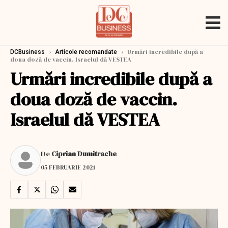
›
›
Urmări incredibile după a
DCBusiness
Articole recomandate
doua doză de vaccin. Israelul dă VESTEA
Urmări incredibile după a
doua doză de vaccin.
Israelul dă VESTEA
De
Ciprian Dumitrache
05 FEBRUARIE 2021