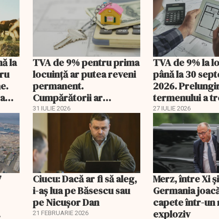
nă la
TVA de 9% pentru prima
TVA de 9% la l
tru
locuință ar putea reveni
până la 30 sep
e.
permanent.
2026. Prelungi
 a
Cumpărătorii ar
termenului a t
economisi zeci de mii de
comisia din Pa
31 IULIE 2026
27 IULIE 2026
lei
7
Ciucu: Dacă ar fi să aleg,
Merz, între Xi 
i-aș lua pe Băsescu sau
Germania joacă
pe Nicușor Dan
capete într-u
exploziv
21 FEBRUARIE 2026