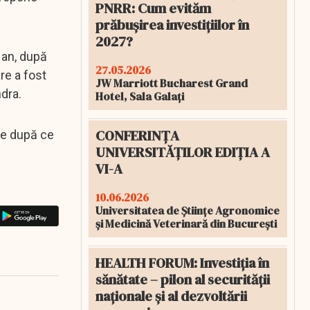
PNRR: Cum evităm
prăbușirea investițiilor în
2027?
 an, după
27.05.2026
re a fost
JW Marriott Bucharest Grand
ndra.
Hotel, Sala Galați
CONFERINȚA
ine după ce
UNIVERSITĂȚILOR EDIȚIA A
VI-A
10.06.2026
Universitatea de Științe Agronomice
și Medicină Veterinară din București
HEALTH FORUM: Investiția în
sănătate – pilon al securității
naționale și al dezvoltării