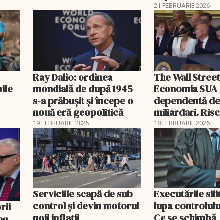
21 FEBRUARIE 2026
Ray Dalio: ordinea
The Wall Street
bile
mondială de după 1945
Economia SUA 
s-a prăbușit și începe o
dependentă d
nouă eră geopolitică
miliardari. Ris
pentru burse ș
19 FEBRUARIE 2026
18 FEBRUARIE 2026
Serviciile scapă de sub
Executările sili
control și devin motorul
lupa controlului
noii inflații
Ce se schimbă
an,