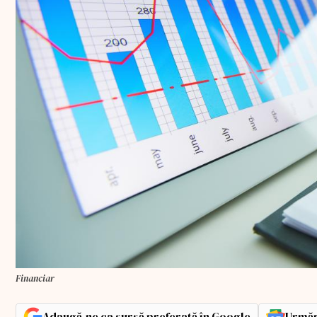
Financiar
Adaugă-ne ca sursă preferată în Google
Urmăr