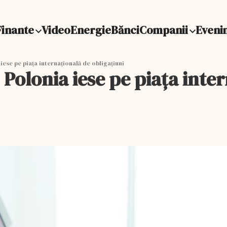
Finante
Video
Energie
Bănci
Companii
Eveni
ese pe piața internațională de obligațiuni
olonia iese pe piața inter