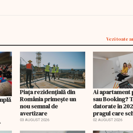
Vezi toate a
Piața rezidențială din
Ai apartament 
România primește un
sau Booking? 
nou semnal de
datorate în 202
avertizare
pragul care s
regimul fiscal
A
03 AUGUST 2026
02 AUGUST 2026