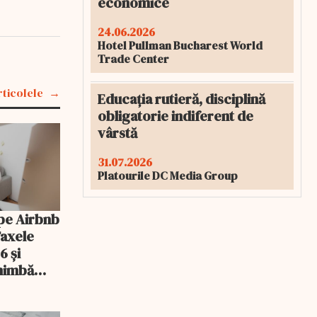
economice
24.06.2026
Hotel Pullman Bucharest World
Trade Center
rticolele
Educația rutieră, disciplină
obligatorie indiferent de
vârstă
31.07.2026
Platourile DC Media Group
pe Airbnb
Taxele
6 și
chimbă