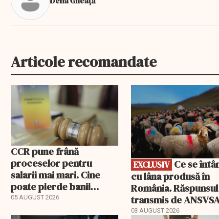
Delia Gheață
Articole recomandate
EXCLUSIV
CCR pune frână
proceselor pentru
Ce se întâmplă
EXCLUSIV
salarii mai mari. Cine
cu lâna produsă în
poate pierde banii
România. Răspunsul
ceruți statului
transmis de ANSVS
05 AUGUST 2026
03 AUGUST 2026