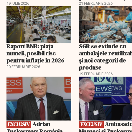
Burgas
19 IULIE 2026
21 FEBRUARIE 2026
Raport BNR: piața
SGR se extinde cu
muncii, posibil risc
ambalajele reutiliza
pentru inflație în 2026
și noi categorii de
produse
20 FEBRUARIE 2026
19 FEBRUARIE 2026
EXCLUSIV
EXCLUSIV
Adrian
Ambasadorii
EXCLUSIV
EXCLUSIV
Zuckerman: România
Musneci și Zuckerm