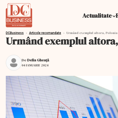
Actualitate
›
›
Urmând exemplul altora, Polonia i
DCBusiness
Articole recomandate
Urmând exemplul altora, P
De
Delia Gheață
04 IANUARIE 2024