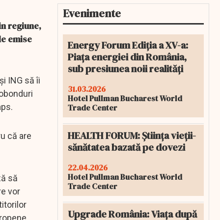
Evenimente
in regiune,
ile emise
Energy Forum Ediția a XV-a:
Piața energiei din România,
sub presiunea noii realități
i ING să îi
31.03.2026
robonduri
Hotel Pullman Bucharest World
aps.
Trade Center
HEALTH FORUM: Știința vieții-
u că are
sănătatea bazată pe dovezi
22.04.2026
Hotel Pullman Bucharest World
ză să
Trade Center
re vor
itorilor
Upgrade România: Viața după
uropene