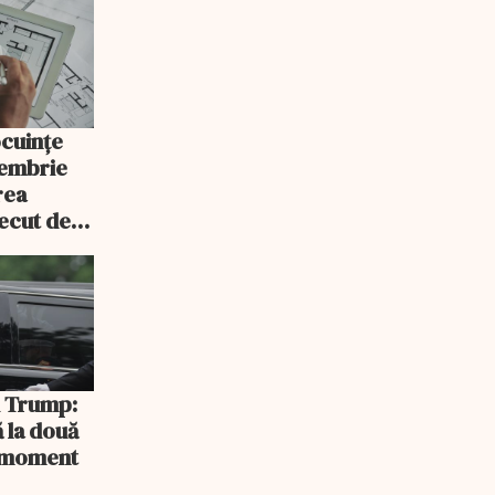
ocuințe
tembrie
rea
recut de
rlament
și Trump:
 la două
n moment