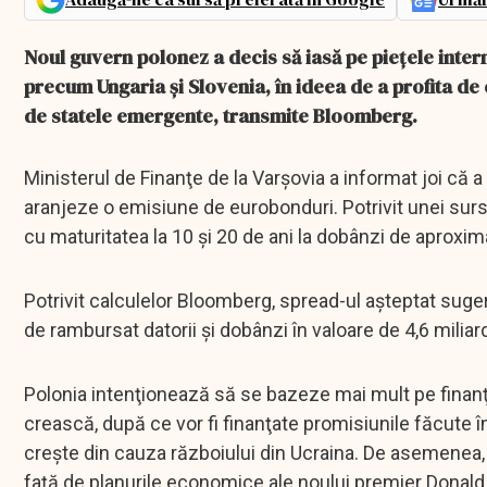
Noul guvern polonez a decis să iasă pe pieţele inter
precum Ungaria şi Slovenia, în ideea de a profita de 
de statele emergente, transmite Bloomberg.
Ministerul de Finanţe de la Varşovia a informat joi că
aranjeze o emisiune de eurobonduri. Potrivit unei sur
cu maturitatea la 10 şi 20 de ani la dobânzi de aprox
Potrivit calculelor Bloomberg, spread-ul aşteptat sug
de rambursat datorii şi dobânzi în valoare de 4,6 miliar
Polonia intenţionează să se bazeze mai mult pe finanţa
crească, după ce vor fi finanţate promisiunile făcute în
creşte din cauza războiului din Ucraina. De asemenea, e
faţă de planurile economice ale noului premier Donald