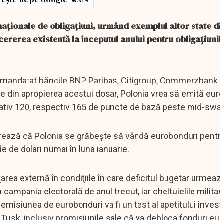
naţionale de obligaţiuni, urmând exemplul altor state d
cererea existentă la începutul anului pentru obligaţiun
 a mandatat băncile BNP Paribas, Citigroup, Commerzbank ş
se din apropierea acestui dosar, Polonia vrea să emită eu
imativ 120, respectiv 165 de puncte de bază peste mid-sw
erează că Polonia se grăbeşte să vândă eurobonduri pentr
de de dolari numai în luna ianuarie.
rea externă în condiţiile în care deficitul bugetar urmea
 campania electorală de anul trecut, iar cheltuielile milita
misiunea de eurobonduri va fi un test al apetitului invest
 Tusk, inclusiv promisiunile sale că va debloca fonduri e