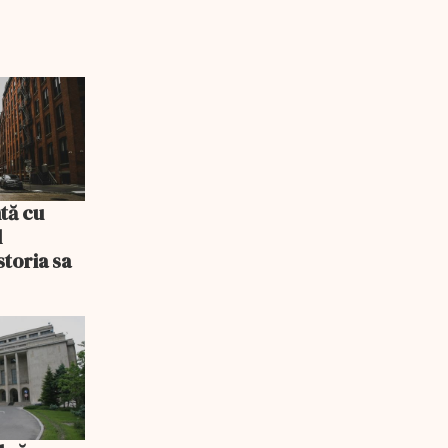
tă cu
l
storia sa