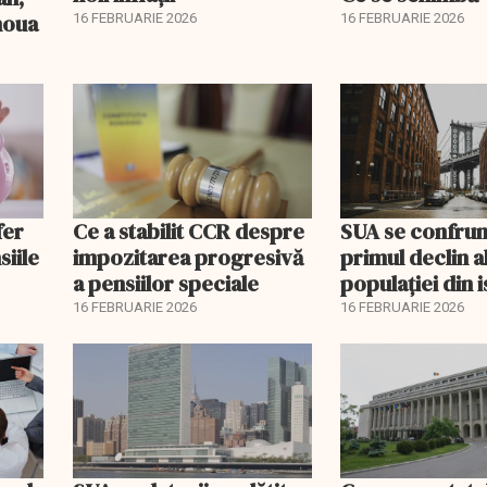
 noua
16 FEBRUARIE 2026
16 FEBRUARIE 2026
fer
Ce a stabilit CCR despre
SUA se confrun
siile
impozitarea progresivă
primul declin a
a pensiilor speciale
populației din i
16 FEBRUARIE 2026
16 FEBRUARIE 2026