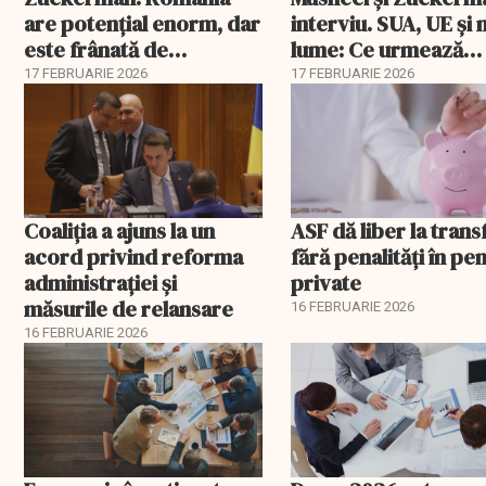
are potențial enorm, dar
interviu. SUA, UE și
este frânată de
lume: Ce urmează
corupție, companii de
pentru România
17 FEBRUARIE 2026
17 FEBRUARIE 2026
stat și influența
propagandei ruse
Coaliția a ajuns la un
ASF dă liber la trans
acord privind reforma
fără penalități în pen
administrației și
private
măsurile de relansare
16 FEBRUARIE 2026
16 FEBRUARIE 2026