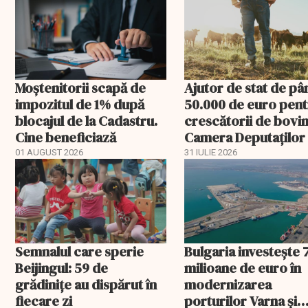
Moștenitorii scapă de
Ajutor de stat de pâ
impozitul de 1% după
50.000 de euro pen
blocajul de la Cadastru.
crescătorii de bovin
Cine beneficiază
Camera Deputaților
aprobat schema
01 AUGUST 2026
31 IULIE 2026
Semnalul care sperie
Bulgaria investește 
Beijingul: 59 de
milioane de euro în
grădinițe au dispărut în
modernizarea
fiecare zi
porturilor Varna și