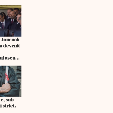
 Journal:
a devenit
e
cul ascuns
i consum
te, sub
 strict.