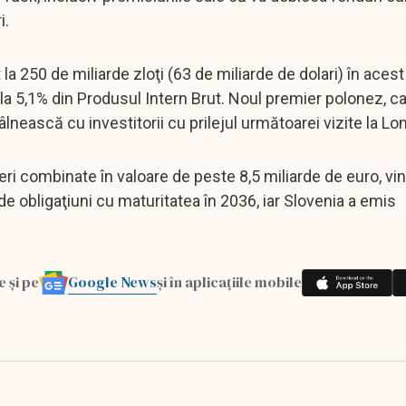
i.
a 250 de miliarde zloţi (63 de miliarde de dolari) în acest
la 5,1% din Produsul Intern Brut. Noul premier polonez, ca
lnească cu investitorii cu prilejul următoarei vizite la Lo
ereri combinate în valoare de peste 8,5 miliarde de euro, v
 de obligaţiuni cu maturitatea în 2036, iar Slovenia a emis
Google News
e și pe
și în aplicațiile mobile