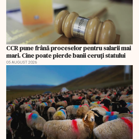
CCR pune frână proceselor pentru salarii mai
mari. Cine poate pierde banii ceruți statului
05 AUGUST 2026
EXCLUSIV