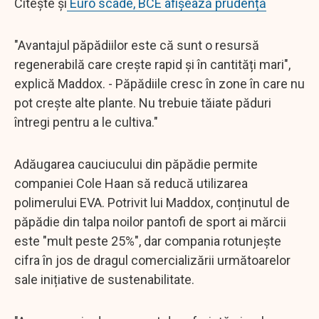
Citește și
Euro scade, BCE afișează prudență
"Avantajul păpădiilor este că sunt o resursă
regenerabilă care crește rapid și în cantități mari",
explică Maddox. - Păpădiile cresc în zone în care nu
pot crește alte plante. Nu trebuie tăiate păduri
întregi pentru a le cultiva."
Adăugarea cauciucului din păpădie permite
companiei Cole Haan să reducă utilizarea
polimerului EVA. Potrivit lui Maddox, conținutul de
păpădie din talpa noilor pantofi de sport ai mărcii
este "mult peste 25%", dar compania rotunjește
cifra în jos de dragul comercializării următoarelor
sale inițiative de sustenabilitate.