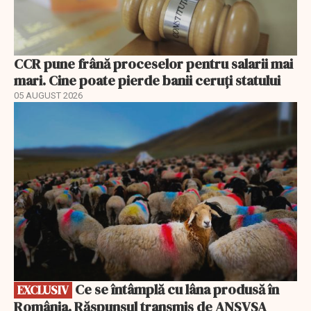
CCR pune frână proceselor pentru salarii mai
mari. Cine poate pierde banii ceruți statului
05 AUGUST 2026
EXCLUSIV
Ce se întâmplă cu lâna produsă în
EXCLUSIV
România. Răspunsul transmis de ANSVSA