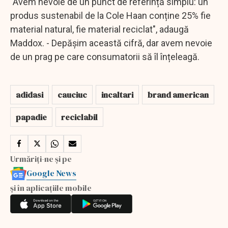
"Avem nevoie de un punct de referință simplu: un
produs sustenabil de la Cole Haan conține 25% fie
material natural, fie material reciclat", adaugă
Maddox. - Depășim această cifră, dar avem nevoie
de un prag pe care consumatorii să îl înțeleagă.
adidasi
cauciuc
incaltari
brand american
papadie
reciclabil
Urmăriți-ne și pe
Google News
și în aplicațiile mobile