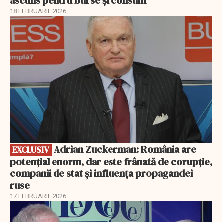
ascuns pentru burse și consum
18 FEBRUARIE 2026
EXCLUSIV
Adrian Zuckerman: România are
EXCLUSIV
potențial enorm, dar este frânată de corupție,
companii de stat și influența propagandei
ruse
17 FEBRUARIE 2026
EXCLUSIV