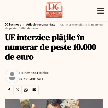
›
›
UE interzice plățile în numerar
DCBusiness
Articole recomandate
de peste 10.000 de euro
UE interzice plățile în
numerar de peste 10.000
de euro
De
Simona Haiduc
18 IANUARIE 2024