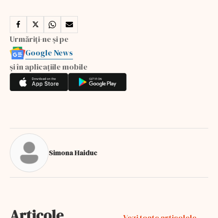
Urmăriți-ne și pe
Google News
și în aplicațiile mobile
Simona Haiduc
Articole
Vezi toate articolele