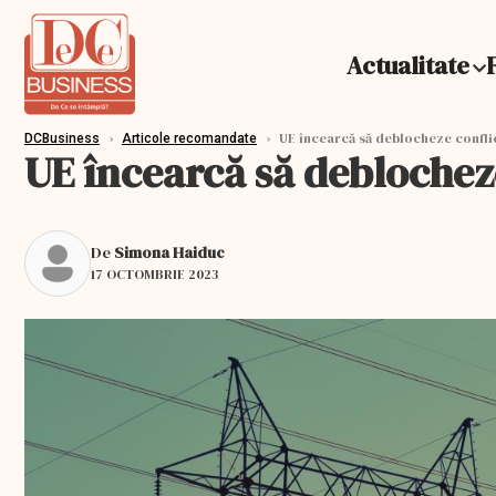
Actualitate
›
›
UE încearcă să deblocheze conflic
DCBusiness
Articole recomandate
UE încearcă să deblochez
De
Simona Haiduc
17 OCTOMBRIE 2023