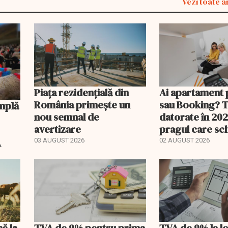
Vezi toate a
Piața rezidențială din
Ai apartament 
România primește un
sau Booking? 
nou semnal de
datorate în 202
avertizare
pragul care s
regimul fiscal
A
03 AUGUST 2026
02 AUGUST 2026
nă la
TVA de 9% pentru prima
TVA de 9% la l