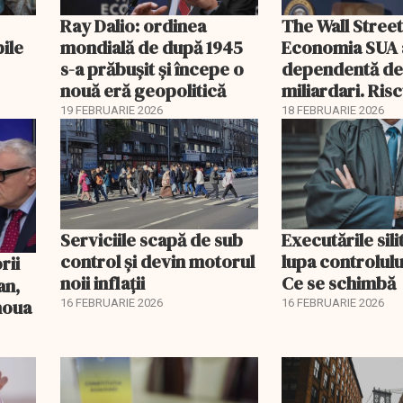
Ray Dalio: ordinea
The Wall Street
bile
mondială de după 1945
Economia SUA 
s-a prăbușit și începe o
dependentă d
nouă eră geopolitică
miliardari. Ris
pentru burse ș
19 FEBRUARIE 2026
18 FEBRUARIE 2026
Serviciile scapă de sub
Executările sili
control și devin motorul
lupa controlului
noii inflații
Ce se schimbă
an,
 noua
16 FEBRUARIE 2026
16 FEBRUARIE 2026