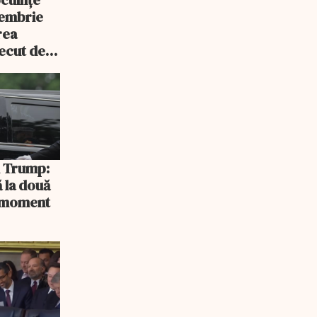
tembrie
rea
recut de
rlament
și Trump:
 la două
n moment