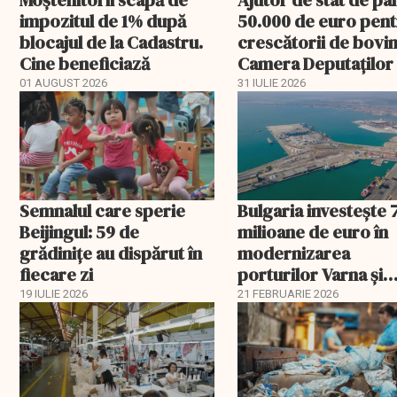
impozitul de 1% după
50.000 de euro pen
blocajul de la Cadastru.
crescătorii de bovin
Cine beneficiază
Camera Deputaților
aprobat schema
01 AUGUST 2026
31 IULIE 2026
Semnalul care sperie
Bulgaria investește 
Beijingul: 59 de
milioane de euro în
grădinițe au dispărut în
modernizarea
fiecare zi
porturilor Varna și
Burgas
19 IULIE 2026
21 FEBRUARIE 2026