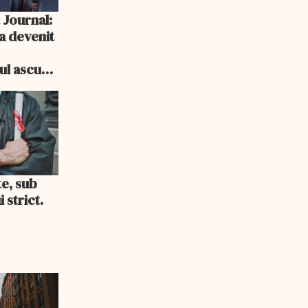
 Journal:
a devenit
e
cul ascuns
i consum
te, sub
 strict.