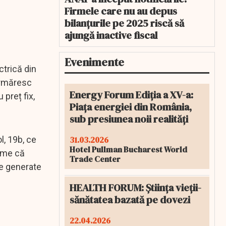
Firmele care nu au depus
bilanțurile pe 2025 riscă să
ajungă inactive fiscal
Evenimente
ctrică din
 urmăresc
Energy Forum Ediția a XV-a:
 preț fix,
Piața energiei din România,
sub presiunea noii realități
31.03.2026
l, 19b, ce
Hotel Pullman Bucharest World
teme că
Trade Center
re generate
HEALTH FORUM: Știința vieții-
sănătatea bazată pe dovezi
22.04.2026