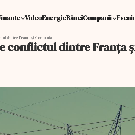
Finante
Video
Energie
Bănci
Companii
Eveni
tul dintre Franța și Germania
e conflictul dintre Franța 