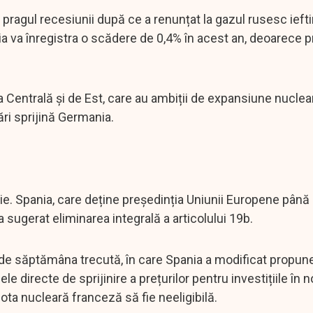
ragul recesiunii după ce a renunțat la gazul rusesc ieft
ia va înregistra o scădere de 0,4% în acest an, deoarece 
a Centrală și de Est, care au ambiții de expansiune nuclea
ări sprijină Germania.
e. Spania, care deține președinția Uniunii Europene până l
sugerat eliminarea integrală a articolului 19b.
 de săptămâna trecută, în care Spania a modificat propun
irecte de sprijinire a prețurilor pentru investițiile în noi
lota nucleară franceză să fie neeligibilă.