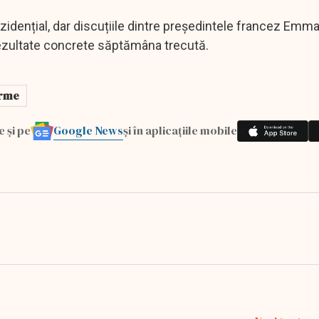
ezidențial, dar discuțiile dintre președintele francez Emm
ezultate concrete săptămâna trecută.
rme
Google News
e și pe
și în aplicațiile mobile