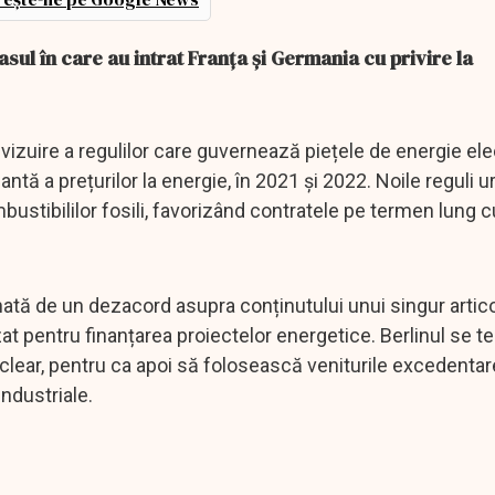
sul în care au intrat Franța și Germania cu privire la
vizuire a regulilor care guvernează piețele de energie ele
ntă a prețurilor la energie, în 2021 și 2022. Noile reguli
ustibililor fosili, favorizând contratele pe termen lung cu
tă de un dezacord asupra conținutului unui singur artico
izat pentru finanțarea proiectelor energetice. Berlinul se 
nuclear, pentru ca apoi să folosească veniturile excedenta
industriale.