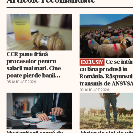
EXCLUSIV
CCR pune frână
proceselor pentru
Ce se întâmplă
EXCLUSIV
salarii mai mari. Cine
cu lâna produsă în
poate pierde banii
România. Răspunsul
ceruți statului
transmis de ANSVS
05 AUGUST 2026
03 AUGUST 2026
Moștenitorii scapă de
Ajutor de stat de pâ