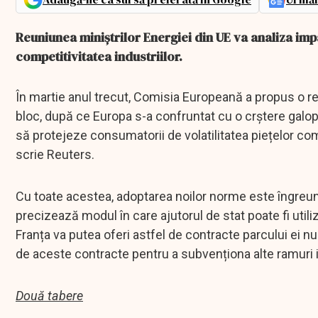
Reuniunea miniștrilor Energiei din UE va analiza impa
competitivitatea industriilor.
În martie anul trecut, Comisia Europeană a propus o re
bloc, după ce Europa s-a confruntat cu o crștere galopa
să protejeze consumatorii de volatilitatea piețelor comb
scrie Reuters.
Cu toate acestea, adoptarea noilor norme este îngreuna
precizează modul în care ajutorul de stat poate fi util
Franța va putea oferi astfel de contracte parcului ei 
de aceste contracte pentru a subvenționa alte ramuri 
Două tabere