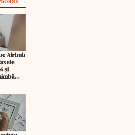
rticolele
pe Airbnb
Taxele
6 și
chimbă
ocuințe