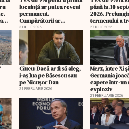
tru
locuință ar putea reveni
până la 30 sep
e.
permanent.
2026. Prelungi
 a
Cumpărătorii ar
termenului a t
economisi zeci de mii de
comisia din Pa
31 IULIE 2026
27 IULIE 2026
lei
7
Ciucu: Dacă ar fi să aleg,
Merz, între Xi 
i-aș lua pe Băsescu sau
Germania joacă
pe Nicușor Dan
capete într-u
exploziv
21 FEBRUARIE 2026
21 FEBRUARIE 2026