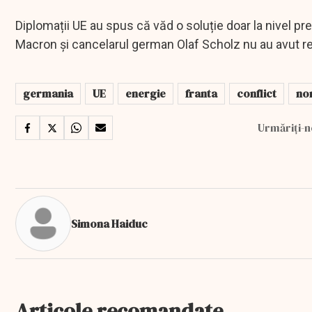
Diplomații UE au spus că văd o soluție doar la nivel pr
Macron și cancelarul german Olaf Scholz nu au avut r
germania
UE
energie
franta
conflict
no
Urmăriți-n
Simona Haiduc
Articole recomandate