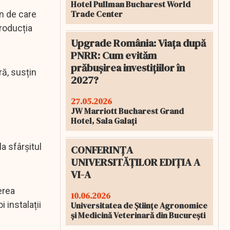
Hotel Pullman Bucharest World
Trade Center
in de care
producția
Upgrade România: Viața după
PNRR: Cum evităm
prăbușirea investițiilor în
ră, susțin
2027?
27.05.2026
JW Marriott Bucharest Grand
Hotel, Sala Galați
a sfârșitul
CONFERINȚA
UNIVERSITĂȚILOR EDIȚIA A
VI-A
erea
10.06.2026
 instalații
Universitatea de Științe Agronomice
și Medicină Veterinară din București