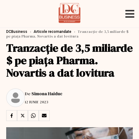
›
›
Tranzacție de 3,5 miliarde $
DCBusiness
Articole recomandate
pe piața Pharma. Novartis a dat lovitura
Tranzacție de 3,5 miliarde
$ pe piața Pharma.
Novartis a dat lovitura
De
Simona Haiduc
12 IUNIE 2023