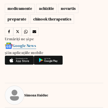
medicamente
achizitie
novartis
preparate
chinook therapeutics
Urmăriți-ne și pe
Google News
și în aplicațiile mobile
Simona Haiduc