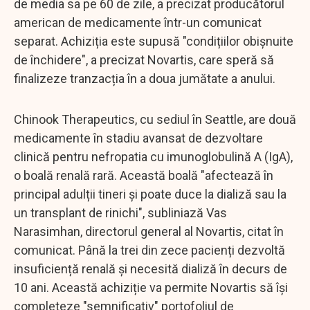
de media sa pe 60 de zile, a precizat producătorul
american de medicamente într-un comunicat
separat. Achiziția este supusă "condițiilor obișnuite
de închidere", a precizat Novartis, care speră să
finalizeze tranzacția în a doua jumătate a anului.
Chinook Therapeutics, cu sediul în Seattle, are două
medicamente în stadiu avansat de dezvoltare
clinică pentru nefropatia cu imunoglobulină A (IgA),
o boală renală rară. Această boală "afectează în
principal adulții tineri și poate duce la dializă sau la
un transplant de rinichi", subliniază Vas
Narasimhan, directorul general al Novartis, citat în
comunicat. Până la trei din zece pacienți dezvoltă
insuficiență renală și necesită dializă în decurs de
10 ani. Această achiziție va permite Novartis să își
completeze "semnificativ" portofoliul de