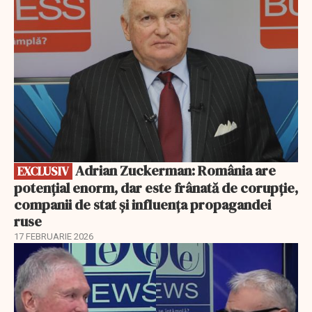
Adrian Zuckerman: România are
EXCLUSIV
potențial enorm, dar este frânată de corupție,
companii de stat și influența propagandei
ruse
17 FEBRUARIE 2026
EXCLUSIV