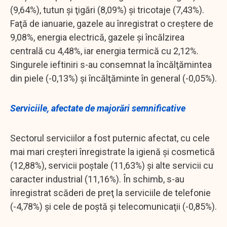
(9,64%), tutun şi ţigări (8,09%) şi tricotaje (7,43%).
Faţă de ianuarie, gazele au înregistrat o creştere de
9,08%, energia electrică, gazele şi încălzirea
centrală cu 4,48%, iar energia termică cu 2,12%.
Singurele ieftiniri s-au consemnat la încălţămintea
din piele (-0,13%) şi încălţăminte în general (-0,05%).
Serviciile, afectate de majorări semnificative
Sectorul serviciilor a fost puternic afectat, cu cele
mai mari creşteri înregistrate la igienă şi cosmetică
(12,88%), servicii poştale (11,63%) şi alte servicii cu
caracter industrial (11,16%). În schimb, s-au
înregistrat scăderi de preţ la serviciile de telefonie
(-4,78%) şi cele de poştă şi telecomunicaţii (-0,85%).