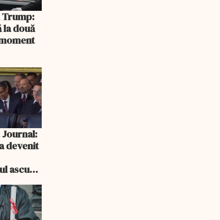
și Trump:
 la două
n moment
 Journal:
a devenit
e
cul ascuns
i consum