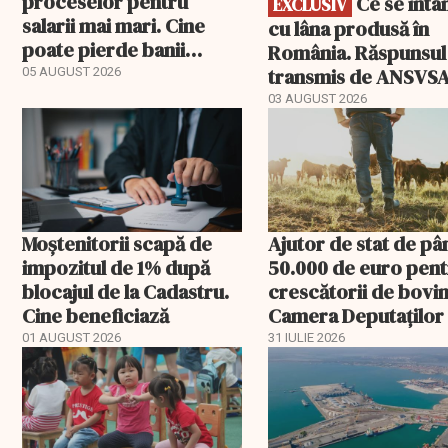
proceselor pentru
Ce se întâmplă
EXCLUSIV
salarii mai mari. Cine
cu lâna produsă în
poate pierde banii
România. Răspunsul
ceruți statului
transmis de ANSVS
05 AUGUST 2026
03 AUGUST 2026
Moștenitorii scapă de
Ajutor de stat de pâ
impozitul de 1% după
50.000 de euro pen
blocajul de la Cadastru.
crescătorii de bovin
Cine beneficiază
Camera Deputaților
aprobat schema
01 AUGUST 2026
31 IULIE 2026