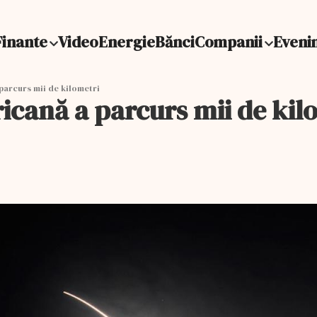
Finante
Video
Energie
Bănci
Companii
Eveni
parcurs mii de kilometri
icană a parcurs mii de kil