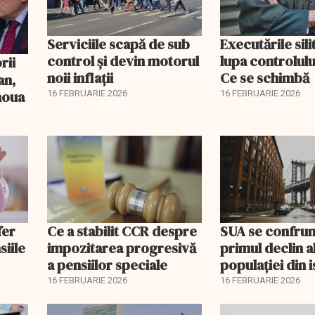
Serviciile scapă de sub
Executările sili
control și devin motorul
lupa controlului
noii inflații
Ce se schimbă
an,
 noua
16 FEBRUARIE 2026
16 FEBRUARIE 2026
fer
Ce a stabilit CCR despre
SUA se confrun
siile
impozitarea progresivă
primul declin a
a pensiilor speciale
populației din i
16 FEBRUARIE 2026
16 FEBRUARIE 2026