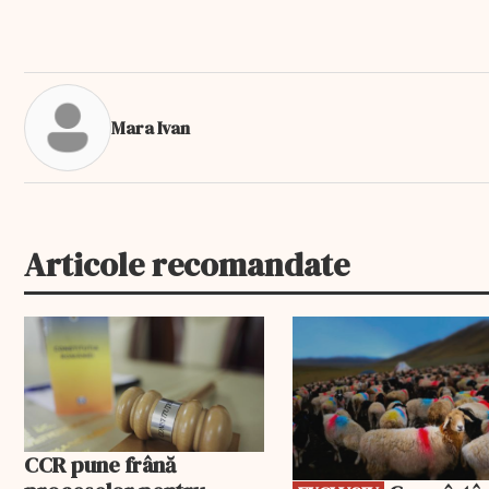
Mara Ivan
Articole recomandate
EXCLUSIV
CCR pune frână