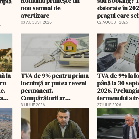
România primește un
sau Booking? 
nou semnal de
datorate în 202
avertizare
pragul care s
regimul fiscal
A
03 AUGUST 2026
02 AUGUST 2026
nă la
TVA de 9% pentru prima
TVA de 9% la l
tru
locuință ar putea reveni
până la 30 sep
e.
permanent.
2026. Prelungi
 a
Cumpărătorii ar
termenului a t
economisi zeci de mii de
comisia din Pa
31 IULIE 2026
27 IULIE 2026
lei