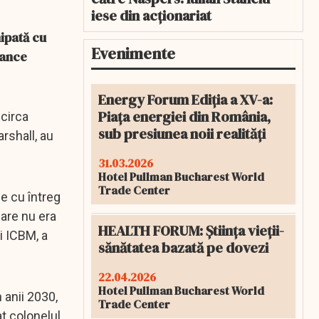
iese din acționariat
hipată cu
Evenimente
rance
Energy Forum Ediția a XV-a:
Piața energiei din România,
 circa
sub presiunea noii realități
rshall, au
31.03.2026
Hotel Pullman Bucharest World
Trade Center
ce cu întreg
care nu era
HEALTH FORUM: Știința vieții-
i ICBM, a
sănătatea bazată pe dovezi
22.04.2026
Hotel Pullman Bucharest World
 anii 2030,
Trade Center
t colonelul