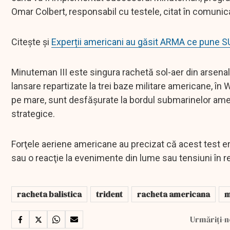
Omar Colbert, responsabil cu testele, citat în comunic
Citește și
Experții americani au găsit ARMA ce pune SUA
Minuteman III este singura rachetă sol-aer din arsenalu
lansare repartizate la trei baze militare americane, î
pe mare, sunt desfăşurate la bordul submarinelor ame
strategice.
Forţele aeriene americane au precizat că acest test era
sau o reacţie la evenimente din lume sau tensiuni în r
racheta balistica
trident
racheta americana
m
Urmăriți-n