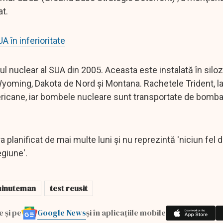
at.
 în inferioritate
l nuclear al SUA din 2005. Aceasta este instalată în siloz
n Wyoming, Dakota de Nord şi Montana. Rachetele Trident, l
ricane, iar bombele nucleare sunt transportate de bomba
 planificat de mai multe luni şi nu reprezintă 'niciun fel
egiune'.
inuteman
test reusit
Google News
e și pe
și în aplicațiile mobile