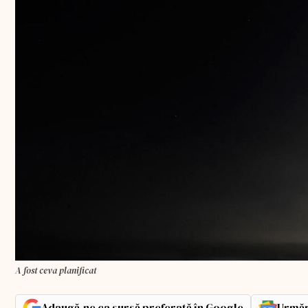
A fost ceva planificat
Adaugă-ne ca sursă preferată în Google
Urmăr