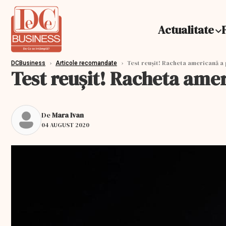
Actualitate
›
›
Test reușit! Racheta americană a 
DCBusiness
Articole recomandate
Test reușit! Racheta amer
De
Mara Ivan
04 AUGUST 2020