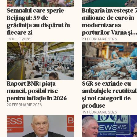
Semnalul care sperie
Bulgaria investește 
Beijingul: 59 de
milioane de euro în
grădinițe au dispărut în
modernizarea
fiecare zi
porturilor Varna și
Burgas
19 IULIE 2026
21 FEBRUARIE 2026
Raport BNR: piața
SGR se extinde cu
muncii, posibil risc
ambalajele reutiliza
pentru inflație în 2026
și noi categorii de
produse
20 FEBRUARIE 2026
19 FEBRUARIE 2026
EXCLUSIV
EXCLUSIV