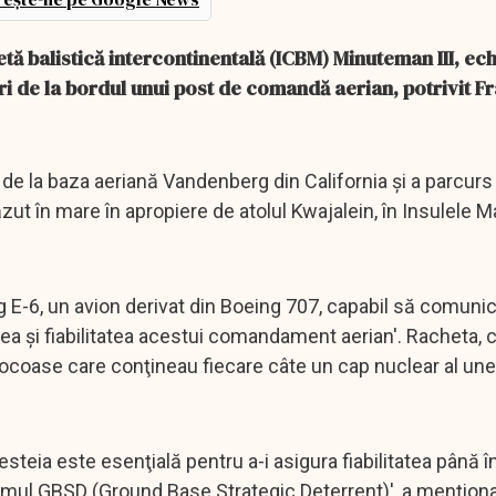
tă balistică intercontinentală (ICBM) Minuteman III, ec
ari de la bordul unui post de comandă aerian, potrivit F
 de la baza aeriană Vandenberg din California şi a parcurs
ut în mare în apropiere de atolul Kwajalein, în Insulele Ma
ing E-6, un avion derivat din Boeing 707, capabil să comuni
a şi fiabilitatea acestui comandament aerian'. Racheta, 
, focoase care conţineau fiecare câte un cap nuclear al une
esteia este esenţială pentru a-i asigura fiabilitatea până în
mul GBSD (Ground Base Strategic Deterrent)', a menţiona