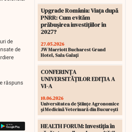
Upgrade România: Viața după
PNRR: Cum evităm
prăbușirea investițiilor în
2027?
uri de
27.05.2026
JW Marriott Bucharest Grand
ansate de
Hotel, Sala Galați
rdiere
CONFERINȚA
UNIVERSITĂȚILOR EDIȚIA A
 de răspuns
VI-A
10.06.2026
Universitatea de Științe Agronomice
și Medicină Veterinară din București
HEALTH FORUM: Investiția în