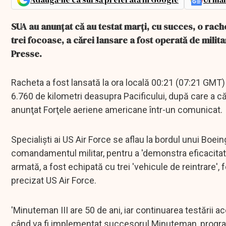
SUA au anunţat că au testat marţi, cu succes, o rache
trei focoase, a cărei lansare a fost operată de milit
Presse.
Racheta a fost lansată la ora locală 00:21 (07:21 GMT)
6.760 de kilometri deasupra Pacificului, după care a căz
anunţat Forţele aeriene americane într-un comunicat.
Specialişti ai US Air Force se aflau la bordul unui Boe
comandamentul militar, pentru a 'demonstra eficacitate
armată, a fost echipată cu trei 'vehicule de reintrare'
precizat US Air Force.
'Minuteman III are 50 de ani, iar continuarea testării ac
când va fi implementat succesorul Minuteman, progra