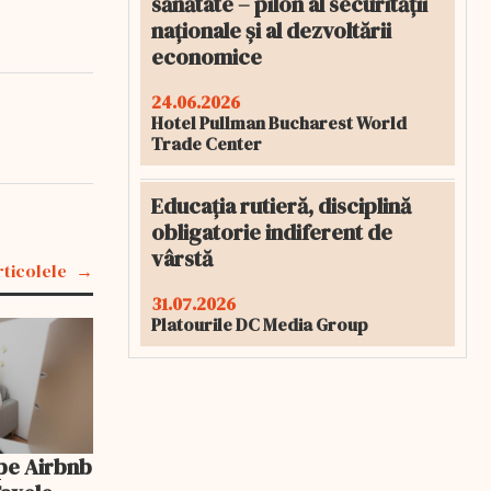
sănătate – pilon al securității
naționale și al dezvoltării
economice
24.06.2026
Hotel Pullman Bucharest World
Trade Center
Educația rutieră, disciplină
obligatorie indiferent de
vârstă
rticolele
31.07.2026
Platourile DC Media Group
pe Airbnb