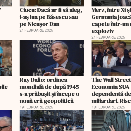
7
Ciucu: Dacă ar fi să aleg,
Merz, între Xi 
i-aș lua pe Băsescu sau
Germania joacă
pe Nicușor Dan
capete într-u
exploziv
21 FEBRUARIE 2026
21 FEBRUARIE 2026
Ray Dalio: ordinea
The Wall Street
bile
mondială de după 1945
Economia SUA 
s-a prăbușit și începe o
dependentă d
nouă eră geopolitică
miliardari. Ris
pentru burse ș
19 FEBRUARIE 2026
18 FEBRUARIE 2026