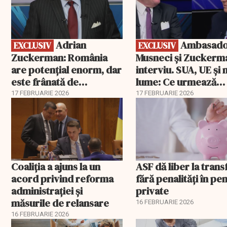
Adrian
Ambasadorii
EXCLUSIV
EXCLUSIV
Zuckerman: România
Musneci și Zuckerm
are potențial enorm, dar
interviu. SUA, UE și
este frânată de
lume: Ce urmează
corupție, companii de
pentru România
17 FEBRUARIE 2026
17 FEBRUARIE 2026
stat și influența
propagandei ruse
Coaliția a ajuns la un
ASF dă liber la trans
acord privind reforma
fără penalități în pen
administrației și
private
măsurile de relansare
16 FEBRUARIE 2026
16 FEBRUARIE 2026