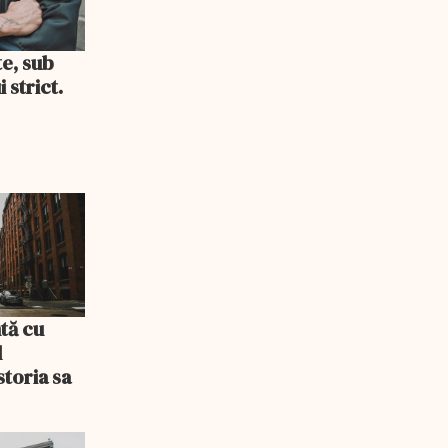
te, sub
 strict.
tă cu
l
storia sa