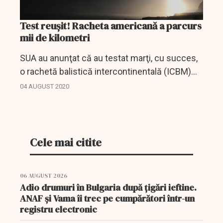
Test reușit! Racheta americană a parcurs
mii de kilometri
SUA au anunţat că au testat marţi, cu succes,
o rachetă balistică intercontinentală (ICBM)
Minuteman III, echipată cu trei focoase, a
04 AUGUST 2020
cărei lansare a fost operată de militari de la
bordul...
Cele mai citite
06 AUGUST 2026
Adio drumuri în Bulgaria după țigări ieftine.
ANAF și Vama îi trec pe cumpărători într-un
registru electronic