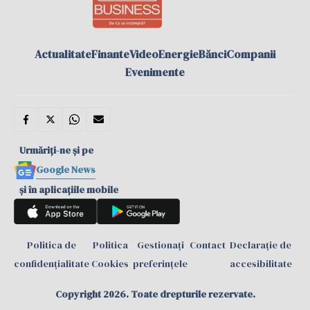
Actualitate
Finante
Video
Energie
Bănci
Companii
Evenimente
Urmăriți-ne și pe
Google News
și în aplicațiile mobile
Politica de
Politica
Gestionați
Contact
Declarație de
confidențialitate
Cookies
preferințele
accesibilitate
Copyright 2026. Toate drepturile rezervate.