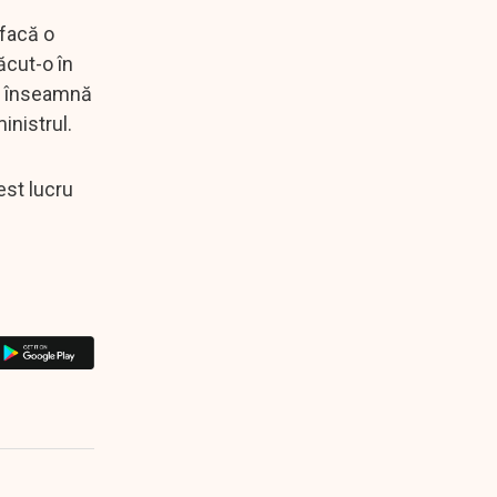
 facă o
ăcut-o în
ce înseamnă
inistrul.
est lucru