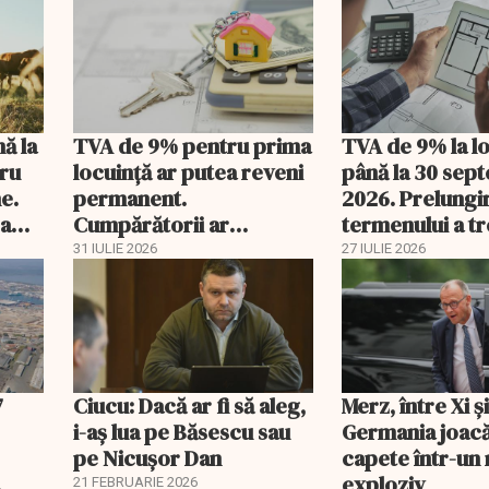
nă la
TVA de 9% pentru prima
TVA de 9% la l
tru
locuință ar putea reveni
până la 30 sep
e.
permanent.
2026. Prelungi
 a
Cumpărătorii ar
termenului a t
economisi zeci de mii de
comisia din Pa
31 IULIE 2026
27 IULIE 2026
lei
7
Ciucu: Dacă ar fi să aleg,
Merz, între Xi 
i-aș lua pe Băsescu sau
Germania joacă
pe Nicușor Dan
capete într-u
exploziv
21 FEBRUARIE 2026