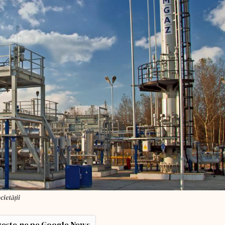
cietăţii
ește-ne pe Google News