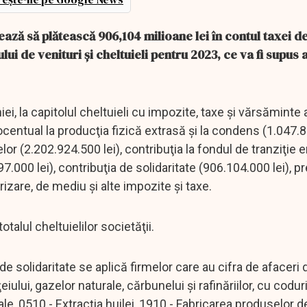
ă să plătească 906,104 milioane lei în contul taxei d
lui de venituri şi cheltuieli pentru 2023, ce va fi supus 
ei, la capitolul cheltuieli cu impozite, taxe şi vărsăminte 
centual la producţia fizică extrasă şi la condens (1.047.82
or (2.202.924.500 lei), contribuţia la fondul de tranziţie 
7.000 lei), contribuţia de solidaritate (906.104.000 lei), 
orizare, de mediu şi alte impozite şi taxe.
talul cheltuielilor societăţii.
 de solidaritate se aplică firmelor care au cifra de afaceri
eiului, gazelor naturale, cărbunelui şi rafinăriilor, cu codu
rale, 0510 - Extracţia huilei, 1910 - Fabricarea produselor 