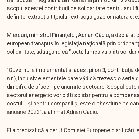
scopul acestei contribuţii de solidaritate pentru anul 
definite: extracţia ţiţeiului, extracţia gazelor naturale, e
Miercuri, ministrul Finanţelor, Adrian Câciu, a declarat 
european transpus în legislaţia naţională prin ordonan
solidaritate, adăugând că "toată lumea va plăti solidar c
"Guvernul a implementat şi acest pilon 3, contribuţia d
n.r.), inclusiv elementele care văd că trezesc o serie 
din cifra de afaceri pe anumite sectoare. Scopul este u
sectorul energetic vor plăti solidar pentru a compensa c
costului şi pentru companii şi este o chestiune pe car
ianuarie 2022", a afirmat Adrian Câciu.
El a precizat că a cerut Comisiei Europene clarificări l