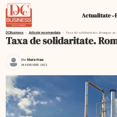
Actualitate
›
›
Taxa de solidaritate. Romgaz ar u
DCBusiness
Articole recomandate
Taxa de solidaritate. Rom
De
Mara Ivan
18 IANUARIE 2023