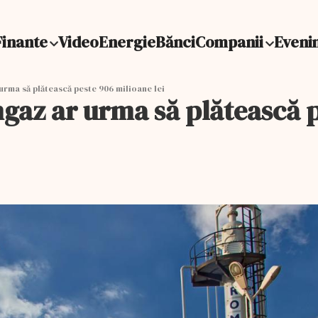
Finante
Video
Energie
Bănci
Companii
Eveni
rma să plătească peste 906 milioane lei
gaz ar urma să plătească p