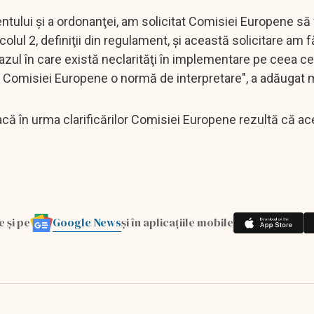
mentului şi a ordonanţei, am solicitat Comisiei Europene să
olul 2, definiţii din regulament, şi această solicitare am f
cazul în care există neclarităţi în implementare pe ceea 
ta Comisiei Europene o normă de interpretare", a adăugat m
dacă în urma clarificărilor Comisiei Europene rezultă că ac
Google News
e și pe
și în aplicațiile mobile