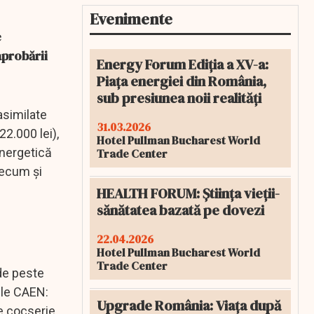
Evenimente
e
aprobării
Energy Forum Ediția a XV-a:
Piața energiei din România,
sub presiunea noii realități
asimilate
31.03.2026
2.000 lei),
Hotel Pullman Bucharest World
energetică
Trade Center
precum şi
HEALTH FORUM: Știința vieții-
sănătatea bazată pe dovezi
22.04.2026
Hotel Pullman Bucharest World
Trade Center
 de peste
rile CAEN:
Upgrade România: Viața după
de cocserie