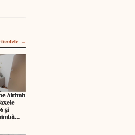
rticolele
pe Airbnb
Taxele
6 și
chimbă