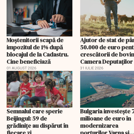
Moștenitorii scapă de
Ajutor de stat de pâ
impozitul de 1% după
50.000 de euro pen
blocajul de la Cadastru.
crescătorii de bovin
Cine beneficiază
Camera Deputaților
aprobat schema
01 AUGUST 2026
31 IULIE 2026
Semnalul care sperie
Bulgaria investește 
Beijingul: 59 de
milioane de euro în
grădinițe au dispărut în
modernizarea
fiecare zi
porturilor Varna și