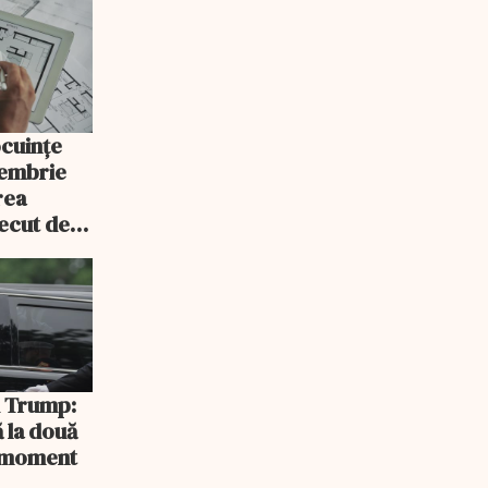
ocuințe
tembrie
rea
recut de
rlament
și Trump:
 la două
n moment