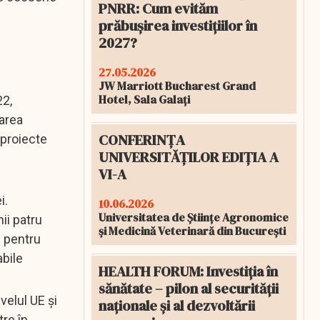
PNRR: Cum evităm
prăbușirea investițiilor în
2027?
27.05.2026
JW Marriott Bucharest Grand
Hotel, Sala Galați
22,
area
CONFERINȚA
n proiecte
UNIVERSITĂȚILOR EDIȚIA A
VI-A
i.
10.06.2026
Universitatea de Științe Agronomice
ii patru
și Medicină Veterinară din București
i pentru
abile
HEALTH FORUM: Investiția în
sănătate – pilon al securității
velul UE şi
naționale și al dezvoltării
re în