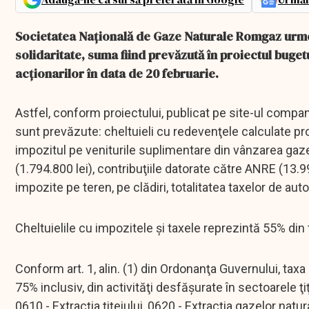
Societatea Naţională de Gaze Naturale Romgaz urmeaz
solidaritate, suma fiind prevăzută în proiectul bugetu
acţionarilor în data de 20 februarie.
Astfel, conform proiectului, publicat pe site-ul compani
sunt prevăzute: cheltuieli cu redevenţele calculate pro
impozitul pe veniturile suplimentare din vânzarea gazel
(1.794.800 lei), contribuţiile datorate către ANRE (13.99
impozite pe teren, pe clădiri, totalitatea taxelor de aut
Cheltuielile cu impozitele şi taxele reprezintă 55% din to
Conform art. 1, alin. (1) din Ordonanţa Guvernului, taxa
75% inclusiv, din activităţi desfăşurate în sectoarele ţiţ
0610 - Extracţia ţiţeiului, 0620 - Extracţia gazelor natu