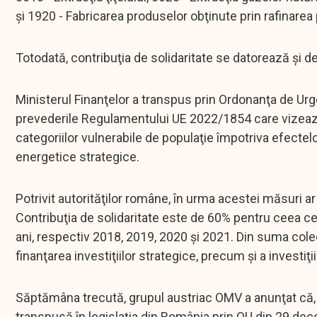
şi 1920 - Fabricarea produselor obţinute prin rafinarea 
Totodată, contribuţia de solidaritate se datorează şi de 
Ministerul Finanţelor a transpus prin Ordonanţa de Ur
prevederile Regulamentului UE 2022/1854 care vizează 
categoriilor vulnerabile de populaţie împotriva efectelor 
energetice strategice.
Potrivit autorităţilor române, în urma acestei măsuri ar 
Contribuţia de solidaritate este de 60% pentru ceea ce
ani, respectiv 2018, 2019, 2020 şi 2021. Din suma col
finanţarea investiţiilor strategice, precum şi a investiţ
Săptămâna trecută, grupul austriac OMV a anunţat că, în
transpusă în legislaţia din România prin OU din 29 de