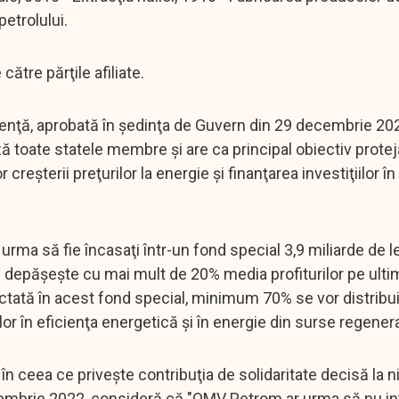
petrolului.
către părţile afiliate.
genţă, aprobată în şedinţa de Guvern din 29 decembrie 20
toate statele membre şi are ca principal obiectiv protej
creşterii preţurilor la energie şi finanţarea investiţiilor î
urma să fie încasaţi într-un fond special 3,9 miliarde de le
 depăşeşte cu mai mult de 20% media profiturilor pe ultim
ectată în acest fond special, minimum 70% se vor distribu
iilor în eficienţa energetică şi în energie din surse regener
 ceea ce priveşte contribuţia de solidaritate decisă la ni
cembrie 2022, consideră că "OMV Petrom ar urma să nu int