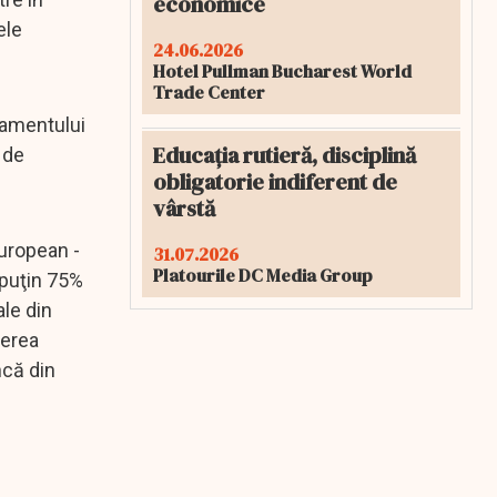
economice
ele
24.06.2026
Hotel Pullman Bucharest World
Trade Center
ulamentului
Educația rutieră, disciplină
 de
obligatorie indiferent de
vârstă
european -
31.07.2026
Platourile DC Media Group
 puţin 75%
ale din
terea
ncă din