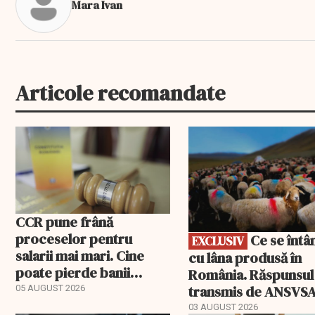
Mara Ivan
Articole recomandate
EXCLUSIV
CCR pune frână
proceselor pentru
Ce se întâmplă
EXCLUSIV
salarii mai mari. Cine
cu lâna produsă în
poate pierde banii
România. Răspunsul
ceruți statului
transmis de ANSVS
05 AUGUST 2026
03 AUGUST 2026