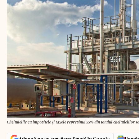
Cheltuielile cu impozitele şi taxele reprezintă 55% din totalul cheltuielilor so
Adaugă-ne ca sursă preferată în Google
Urmăr