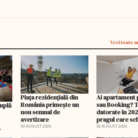
Vezi toate a
Piața rezidențială din
Ai apartament 
România primește un
sau Booking? 
nou semnal de
datorate în 202
avertizare
pragul care s
regimul fiscal
A
03 AUGUST 2026
02 AUGUST 2026