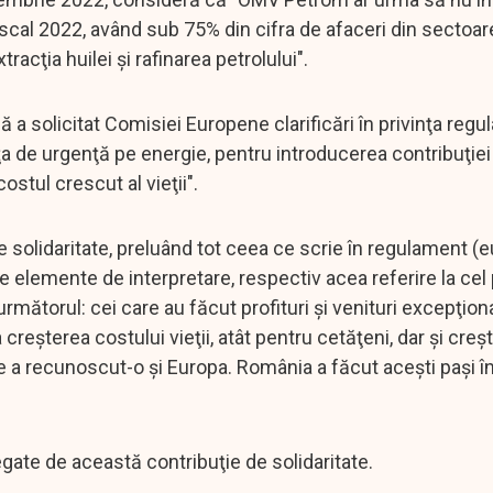
fiscal 2022, având sub 75% din cifra de afaceri din sectoar
xtracţia huilei şi rafinarea petrolului".
că a solicitat Comisiei Europene clarificări în privinţa reg
ţa de urgenţă pe energie, pentru introducerea contribuţiei
ostul crescut al vieţii".
e solidaritate, preluând tot ceea ce scrie în regulament (
de elemente de interpretare, respectiv acea referire la cel
rmătorul: cei care au făcut profituri şi venituri excepţion
reşterea costului vieţii, atât pentru cetăţeni, dar şi creş
e a recunoscut-o şi Europa. România a făcut aceşti paşi î
egate de această contribuţie de solidaritate.