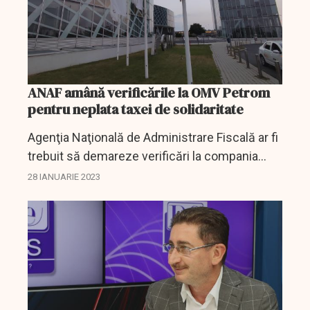
ANAF amână verificările la OMV Petrom
pentru neplata taxei de solidaritate
Agenţia Naţională de Administrare Fiscală ar fi
trebuit să demareze verificări la compania
petrolieră OMV Petrom însă acest lucru a fost
28 IANUARIE 2023
amânat.