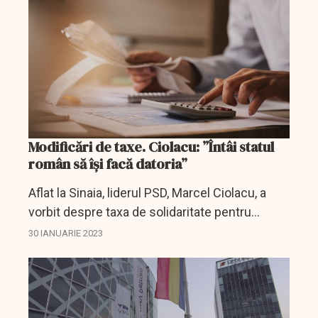
Modificări de taxe. Ciolacu: ”Întâi statul
român să îşi facă datoria”
Aflat la Sinaia, liderul PSD, Marcel Ciolacu, a
vorbit despre taxa de solidaritate pentru
companiile mari, dar și despre eventuale
30 IANUARIE 2023
modificări de taxe. El a abordat inclusiv
subiectul pensiilor...