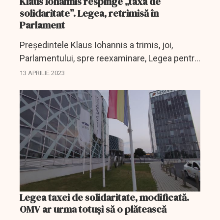
Klaus Iohannis respinge „taxa de
solidaritate”. Legea, retrimisă în
Parlament
Preşedintele Klaus Iohannis a trimis, joi,
Parlamentului, spre reexaminare, Legea pentru
aprobarea Ordonanţei de urgenţă a Guvernului
13 APRILIE 2023
nr. 186/2022 prin care s-a introdus contribuţia
de...
Legea taxei de solidaritate, modificată.
OMV ar urma totuși să o plătească