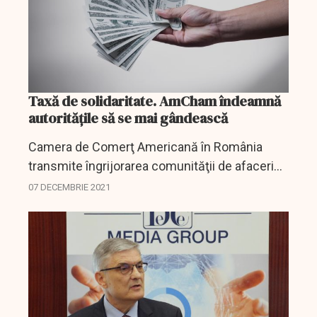
Taxă de solidaritate. AmCham îndeamnă
autoritățile să se mai gândească
Camera de Comerţ Americană în România
transmite îngrijorarea comunităţii de afaceri
pe care o reprezintă cu privire la intenţia
07 DECEMBRIE 2021
coaliţiei de guvernare de a creşte povara
fiscală pentru...