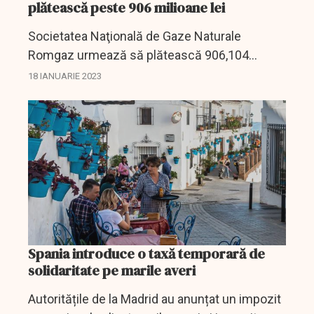
plătească peste 906 milioane lei
Societatea Naţională de Gaze Naturale
Romgaz urmează să plătească 906,104
milioane lei în contul taxei de solidaritate,
18 IANUARIE 2023
suma fiind prevăzută în proiectul bugetului de
venituri şi cheltuieli...
Spania introduce o taxă temporară de
solidaritate pe marile averi
Autoritățile de la Madrid au anunțat un impozit