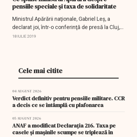
pensiile speciale și taxa de solidaritate
Ministrul Apărării naţionale, Gabriel Leş, a
declarat joi, într-o conferinţă de presă la Cluj,
că doreşte ca niciun militar să nu fie afectat
18 IULIE 2019
de taxa de solidaritate anunţată de ministrul...
Cele mai citite
04 AUGUST 2026
Verdict definitiv pentru pensiile militare. CCR
a decis ce se întâmplă cu plafonarea
05 AUGUST 2026
ANAF a modificat Declarația 216. Taxa pe
casele și mașinile scumpe se triplează în