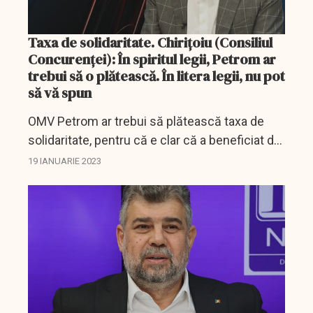
Taxa de solidaritate. Chiriţoiu (Consiliul
Concurenţei): În spiritul legii, Petrom ar
trebui să o plătească. În litera legii, nu pot
să vă spun
OMV Petrom ar trebui să plătească taxa de
solidaritate, pentru că e clar că a beneficiat de
creşterea preţului şi cred că, în spiritul legii, se
19 IANUARIE 2023
încadrează, dar în litera legii nu pot să...