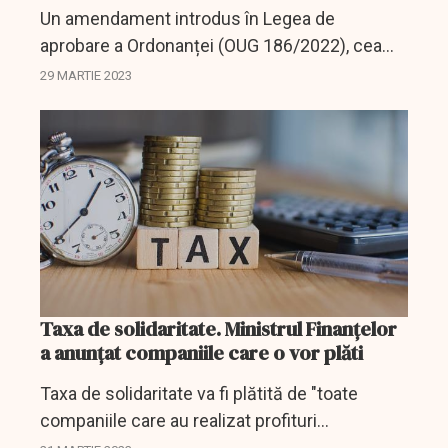
Un amendament introdus în Legea de
aprobare a Ordonanței (OUG 186/2022), cea
care reglementează Taxa de solidaritate pe
29 MARTIE 2023
care companiile din energie trebuie să o
plătească la stat a trecut de...
Taxa de solidaritate. Ministrul Finanțelor
a anunțat companiile care o vor plăti
Taxa de solidaritate va fi plătită de "toate
companiile care au realizat profituri
excepţionale", a declarat, marţi, ministrul