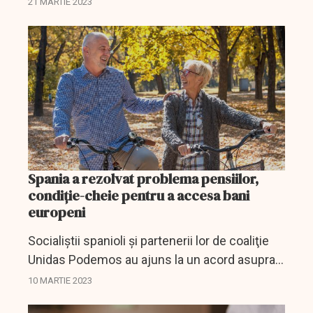
21 MARTIE 2023
Finanţelor, Adrian Câciu
Spania a rezolvat problema pensiilor,
condiție-cheie pentru a accesa bani
europeni
Socialiştii spanioli şi partenerii lor de coaliţie
Unidas Podemos au ajuns la un acord asupra
schimbărilor aduse sistemului de pensii.
10 MARTIE 2023