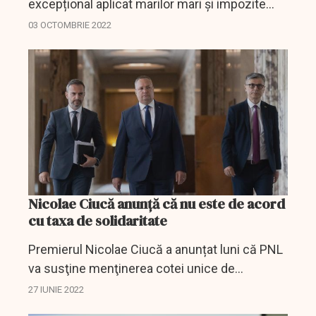
excepțional aplicat marilor mari și impozite
reduse pentru veniturile mici. O măsură care
03 OCTOMBRIE 2022
va funcționa pe o perioadă de doi ani.
Nicolae Ciucă anunță că nu este de acord
cu taxa de solidaritate
Premierul Nicolae Ciucă a anunțat luni că PNL
va susţine menţinerea cotei unice de
impozitare şi nu este de acord cu taxa de
27 IUNIE 2022
solidaritate.