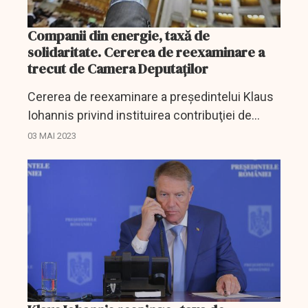
Companii din energie, taxă de
solidaritate. Cererea de reexaminare a
trecut de Camera Deputaților
Cererea de reexaminare a preşedintelui Klaus
Iohannis privind instituirea contribuţiei de
solidaritate pentru companiile din domeniul
03 MAI 2023
energiei a trecut de Camera Deputaţilor, în
calitate de for...