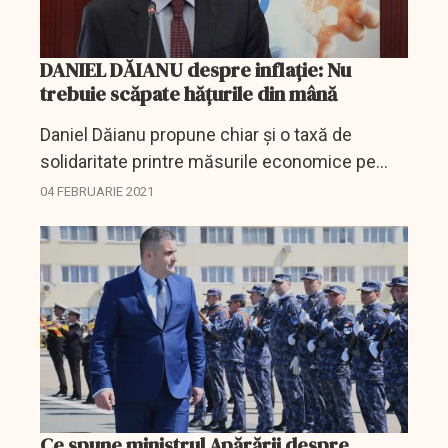
DANIEL DĂIANU despre inflație: Nu
trebuie scăpate hățurile din mână
Daniel Dăianu propune chiar și o taxă de
solidaritate printre măsurile economice pe
care România ar putea să le adopte.
04 FEBRUARIE 2021
Ce spune ministrul Apărării despre