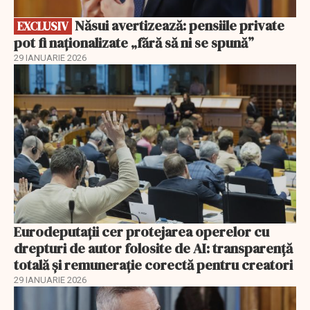
Năsui avertizează: pensiile private
EXCLUSIV
pot fi naționalizate „fără să ni se spună”
29 IANUARIE 2026
Eurodeputații cer protejarea operelor cu
drepturi de autor folosite de AI: transparență
totală și remunerație corectă pentru creatori
29 IANUARIE 2026