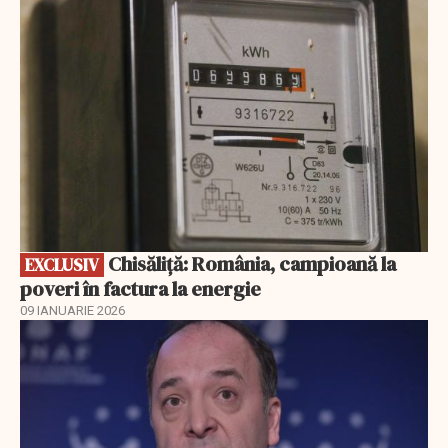
EXCLUSIV
Chisăliță: România, campioană la
EXCLUSIV
poveri în factura la energie
09 IANUARIE 2026