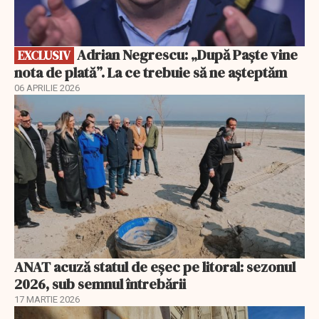
Adrian Negrescu: „După Paște vine
EXCLUSIV
nota de plată”. La ce trebuie să ne așteptăm
06 APRILIE 2026
ANAT acuză statul de eșec pe litoral: sezonul
2026, sub semnul întrebării
17 MARTIE 2026