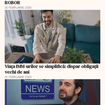
ROBOR
02 FEBRUARIE 2026
Viața IMM-urilor se simplifică: dispar obligații
vechi de ani
01 FEBRUARIE 2026
EXCLUSIV