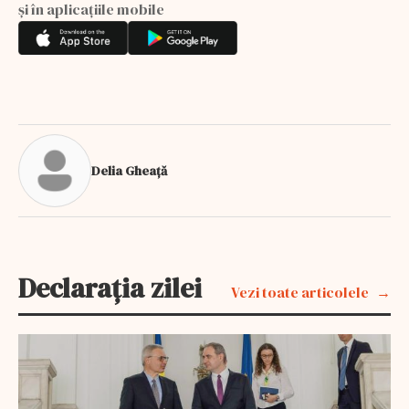
și în aplicațiile mobile
Delia Gheață
Declarația zilei
Vezi toate articolele