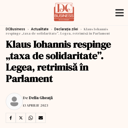
›
›
›
Klaus Iohannis
DCBusiness
Actualitate
Declarația zilei
respinge „taxa de solidaritate”. Legea, retrimisă în Parlament
Klaus Iohannis respinge
„taxa de solidaritate”.
Legea, retrimisă în
Parlament
De
Delia Gheață
13 APRILIE 2023