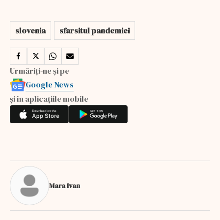
slovenia
sfarsitul pandemiei
Urmăriți-ne și pe
Google News
și în aplicațiile mobile
Mara Ivan