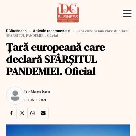
›
›
Țară europeană care declară
DCBusiness
Articole recomandate
SFÂRȘITUL PANDEMIEI. Oficial
Țară europeană care
declară SFÂRȘITUL
PANDEMIEI. Oficial
De
Mara Ivan
15 IUNIE 2021