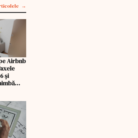
rticolele
pe Airbnb
Taxele
6 și
chimbă