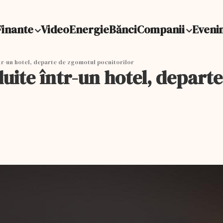
Finante
Video
Energie
Bănci
Companii
Eveni
într-un hotel, departe de zgomotul pocnitorilor
ăzduite într-un hotel, depar