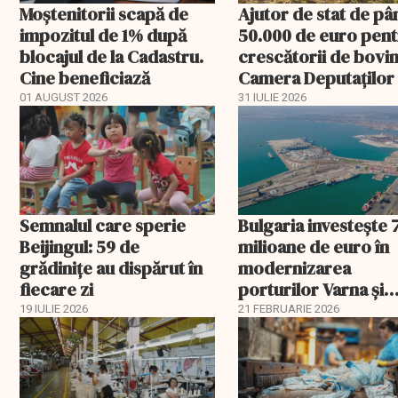
Moștenitorii scapă de
Ajutor de stat de pâ
impozitul de 1% după
50.000 de euro pen
blocajul de la Cadastru.
crescătorii de bovin
Cine beneficiază
Camera Deputaților
aprobat schema
01 AUGUST 2026
31 IULIE 2026
Semnalul care sperie
Bulgaria investește 
Beijingul: 59 de
milioane de euro în
grădinițe au dispărut în
modernizarea
fiecare zi
porturilor Varna și
Burgas
19 IULIE 2026
21 FEBRUARIE 2026