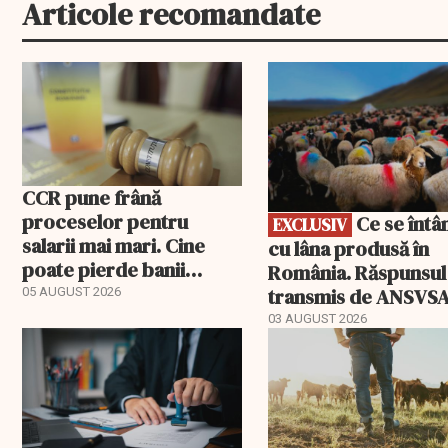
Articole recomandate
EXCLUSIV
CCR pune frână
proceselor pentru
Ce se întâmplă
EXCLUSIV
salarii mai mari. Cine
cu lâna produsă în
poate pierde banii
România. Răspunsul
ceruți statului
transmis de ANSVS
05 AUGUST 2026
03 AUGUST 2026