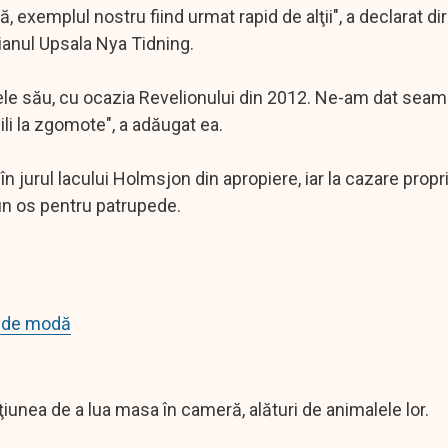
, exemplul nostru fiind urmat rapid de alţii", a declarat d
dianul Upsala Nya Tidning.
ele său, cu ocazia Revelionului din 2012. Ne-am dat seam
bili la zgomote", a adăugat ea.
 jurul lacului Holmsjon din apropiere, iar la cazare propri
 un os pentru patrupede.
e de modă
pţiunea de a lua masa în cameră, alături de animalele lor.