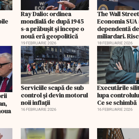
Ray Dalio: ordinea
The Wall Street
bile
mondială de după 1945
Economia SUA 
s-a prăbușit și începe o
dependentă d
nouă eră geopolitică
miliardari. Ris
pentru burse ș
19 FEBRUARIE 2026
18 FEBRUARIE 2026
Serviciile scapă de sub
Executările sili
control și devin motorul
lupa controlului
noii inflații
Ce se schimbă
an,
 noua
16 FEBRUARIE 2026
16 FEBRUARIE 2026