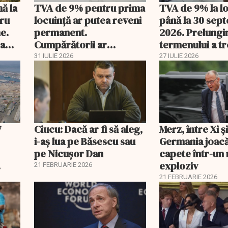
nă la
TVA de 9% pentru prima
TVA de 9% la l
tru
locuință ar putea reveni
până la 30 sep
e.
permanent.
2026. Prelungi
 a
Cumpărătorii ar
termenului a t
economisi zeci de mii de
comisia din Pa
31 IULIE 2026
27 IULIE 2026
lei
7
Ciucu: Dacă ar fi să aleg,
Merz, între Xi 
i-aș lua pe Băsescu sau
Germania joacă
pe Nicușor Dan
capete într-u
exploziv
21 FEBRUARIE 2026
21 FEBRUARIE 2026