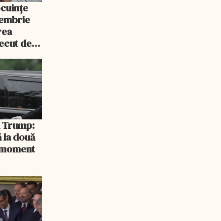
ocuințe
tembrie
rea
recut de
rlament
și Trump:
 la două
n moment