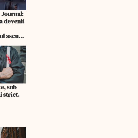
 Journal:
a devenit
e
cul ascuns
i consum
te, sub
 strict.