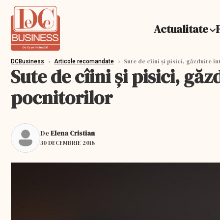
Actualitate
›
›
Sute de cîini și pisici, găzduite 
DCBusiness
Articole recomandate
Sute de cîini și pisici, g
pocnitorilor
De
Elena Cristian
30 DECEMBRIE 2018