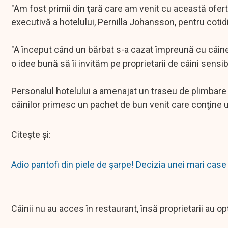
"Am fost primii din ţară care am venit cu această ofertă
executivă a hotelului, Pernilla Johansson, pentru coti
"A început când un bărbat s-a cazat împreună cu câin
o idee bună să îi invităm pe proprietarii de câini sensi
Personalul hotelului a amenajat un traseu de plimbare în
câinilor primesc un pachet de bun venit care conţine
Citește și:
Adio pantofi din piele de șarpe! Decizia unei mari cas
Câinii nu au acces în restaurant, însă proprietarii au o