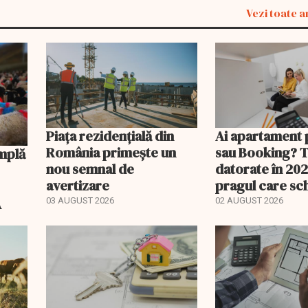
Vezi toate a
Piața rezidențială din
Ai apartament 
România primește un
sau Booking? 
nou semnal de
datorate în 202
avertizare
pragul care s
regimul fiscal
A
03 AUGUST 2026
02 AUGUST 2026