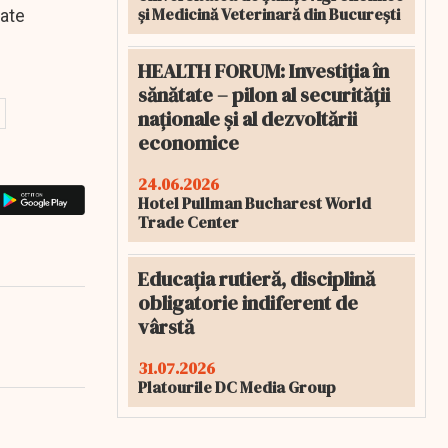
și Medicină Veterinară din București
ţate
HEALTH FORUM: Investiția în
sănătate – pilon al securității
naționale și al dezvoltării
economice
24.06.2026
Hotel Pullman Bucharest World
Trade Center
Educația rutieră, disciplină
obligatorie indiferent de
vârstă
31.07.2026
Platourile DC Media Group