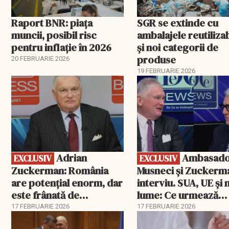
Raport BNR: piața
SGR se extinde cu
muncii, posibil risc
ambalajele reutiliza
pentru inflație în 2026
și noi categorii de
produse
20 FEBRUARIE 2026
19 FEBRUARIE 2026
EXCLUSIV
EXCLUSIV
Adrian
Ambasadorii
EXCLUSIV
EXCLUSIV
Zuckerman: România
Musneci și Zuckerm
are potențial enorm, dar
interviu. SUA, UE și
este frânată de
lume: Ce urmează
corupție, companii de
pentru România
17 FEBRUARIE 2026
17 FEBRUARIE 2026
stat și influența