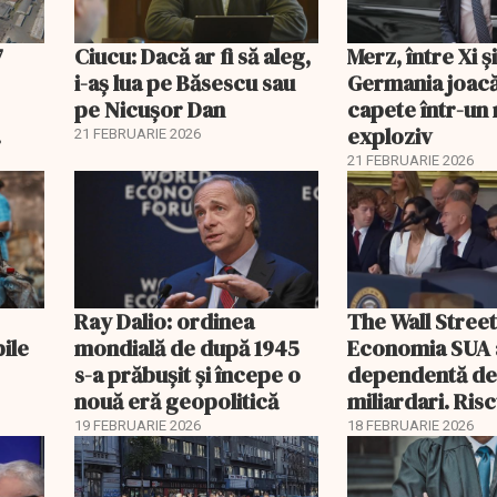
7
Ciucu: Dacă ar fi să aleg,
Merz, între Xi 
i-aș lua pe Băsescu sau
Germania joacă
pe Nicușor Dan
capete într-u
exploziv
21 FEBRUARIE 2026
21 FEBRUARIE 2026
Ray Dalio: ordinea
The Wall Street
bile
mondială de după 1945
Economia SUA 
s-a prăbușit și începe o
dependentă d
nouă eră geopolitică
miliardari. Ris
pentru burse ș
19 FEBRUARIE 2026
18 FEBRUARIE 2026