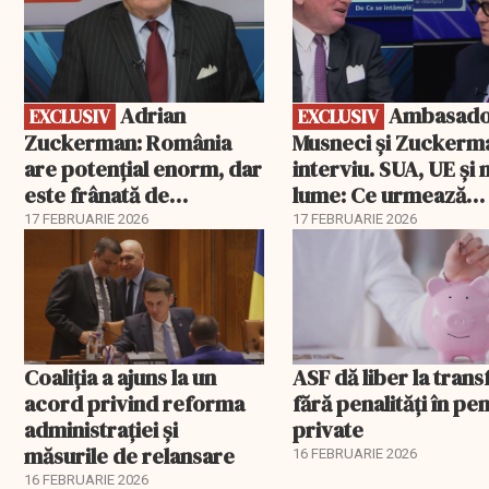
Adrian
Ambasadorii
EXCLUSIV
EXCLUSIV
Zuckerman: România
Musneci și Zuckerm
are potențial enorm, dar
interviu. SUA, UE și
este frânată de
lume: Ce urmează
corupție, companii de
pentru România
17 FEBRUARIE 2026
17 FEBRUARIE 2026
stat și influența
propagandei ruse
Coaliția a ajuns la un
ASF dă liber la trans
acord privind reforma
fără penalități în pen
administrației și
private
măsurile de relansare
16 FEBRUARIE 2026
16 FEBRUARIE 2026