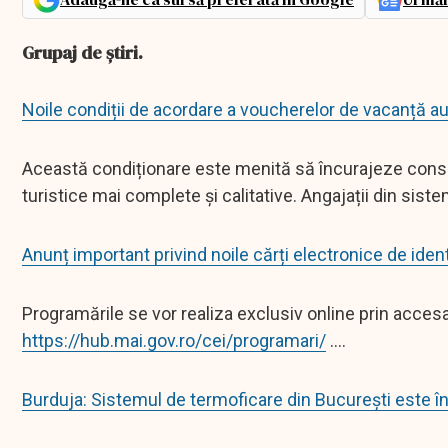
Grupaj de știri.
Noile condiții de acordare a voucherelor de vacanță au
Această condiționare este menită să încurajeze consum
turistice mai complete și calitative. Angajații din sistem
Anunț important privind noile cărți electronice de ident
Programările se vor realiza exclusiv online prin acces
https://hub.mai.gov.ro/cei/programari/
....
Burduja: Sistemul de termoficare din București este î