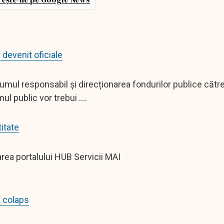
 devenit oficiale
ul responsabil și direcționarea fondurilor publice către 
ul public vor trebui ....
itate
area portalului HUB Servicii MAI
n colaps