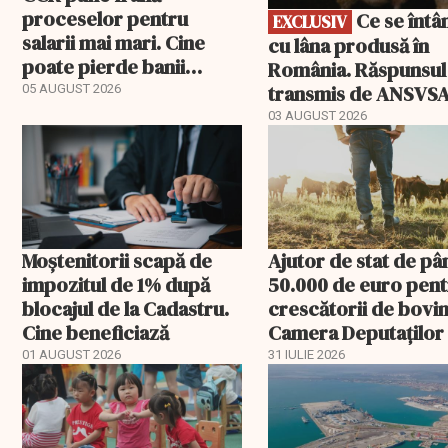
proceselor pentru
Ce se întâmplă
EXCLUSIV
salarii mai mari. Cine
cu lâna produsă în
poate pierde banii
România. Răspunsul
ceruți statului
transmis de ANSVS
05 AUGUST 2026
03 AUGUST 2026
Moștenitorii scapă de
Ajutor de stat de pâ
impozitul de 1% după
50.000 de euro pen
blocajul de la Cadastru.
crescătorii de bovin
Cine beneficiază
Camera Deputaților
aprobat schema
01 AUGUST 2026
31 IULIE 2026