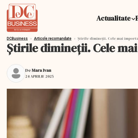
Actualitate
›
›
Știrile dimineții. Cele mai importa
DCBusiness
Articole recomandate
Știrile dimineții. Cele ma
De
Mara Ivan
24 APRILIE 2025