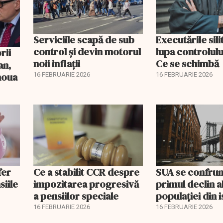
Serviciile scapă de sub
Executările sili
control și devin motorul
lupa controlului
noii inflații
Ce se schimbă
an,
 noua
16 FEBRUARIE 2026
16 FEBRUARIE 2026
fer
Ce a stabilit CCR despre
SUA se confrun
siile
impozitarea progresivă
primul declin a
a pensiilor speciale
populației din i
16 FEBRUARIE 2026
16 FEBRUARIE 2026