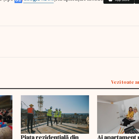
Vezi toate a
Piața rezidențială din
Ai apartament 