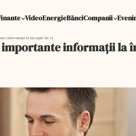
Finante
Video
Energie
Bănci
Companii
Eveni
nte informații la început de zi
i importante informații la î