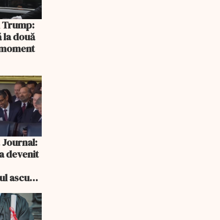
și Trump:
 la două
n moment
 Journal:
a devenit
e
cul ascuns
i consum