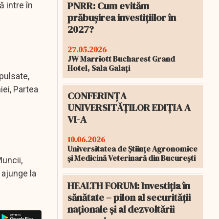
PNRR: Cum evităm
 intre în
prăbușirea investițiilor în
2027?
27.05.2026
JW Marriott Bucharest Grand
Hotel, Sala Galați
pulsate,
iei, Partea
CONFERINȚA
UNIVERSITĂȚILOR EDIȚIA A
VI-A
10.06.2026
Universitatea de Științe Agronomice
și Medicină Veterinară din București
Muncii,
r ajunge la
HEALTH FORUM: Investiția în
sănătate – pilon al securității
naționale și al dezvoltării