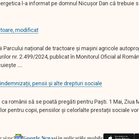
ergetica l-a informat pe domnul Nicuşor Dan că trebuie să
toare, modificat
i Parcului național de tractoare și mașini agricole autopro
rilor nr. 2.499/2024, publicat în Monitorul Oficial al Român
iește ....
 indemnizații, pensii și alte drepturi sociale
u ca românii să se poată pregăti pentru Paști. 1 Mai, Ziua 
lor pentru copii, pensiilor și celorlalte prestații sociale vo
Google News
e și pe
și în aplicațiile mobile