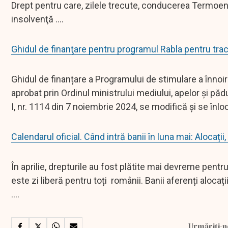
Drept pentru care, zilele trecute, conducerea Termoen
insolvenţă ....
Ghidul de finanţare pentru programul Rabla pentru trac
Ghidul de finanțare a Programului de stimulare a înnoiri
aprobat prin Ordinul ministrului mediului, apelor și pădu
I, nr. 1114 din 7 noiembrie 2024, se modifică și se înlocu
Calendarul oficial. Când intră banii în luna mai: Alocații,
În aprilie, drepturile au fost plătite mai devreme pentr
este zi liberă pentru toți românii. Banii aferenți alocații
....
Urmăriți-n