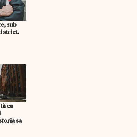
te, sub
 strict.
tă cu
l
storia sa