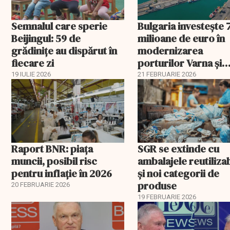
Semnalul care sperie
Bulgaria investește 
Beijingul: 59 de
milioane de euro în
grădinițe au dispărut în
modernizarea
fiecare zi
porturilor Varna și
Burgas
19 IULIE 2026
21 FEBRUARIE 2026
Raport BNR: piața
SGR se extinde cu
muncii, posibil risc
ambalajele reutiliza
pentru inflație în 2026
și noi categorii de
produse
20 FEBRUARIE 2026
19 FEBRUARIE 2026
EXCLUSIV
EXCLUSIV