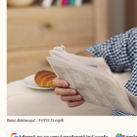
Bună dimineața! / FOTO: Freepik
Adaugă-ne ca sursă preferată în Google
Urmăr