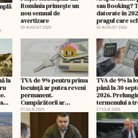
România primește un
sau Booking? 
nou semnal de
datorate în 202
avertizare
pragul care s
regimul fiscal
A
03 AUGUST 2026
02 AUGUST 2026
nă la
TVA de 9% pentru prima
TVA de 9% la l
tru
locuință ar putea reveni
până la 30 sep
e.
permanent.
2026. Prelungi
 a
Cumpărătorii ar
termenului a t
economisi zeci de mii de
comisia din Pa
31 IULIE 2026
27 IULIE 2026
lei