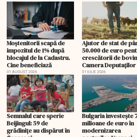
Moștenitorii scapă de
Ajutor de stat de pâ
impozitul de 1% după
50.000 de euro pen
blocajul de la Cadastru.
crescătorii de bovin
Cine beneficiază
Camera Deputaților
aprobat schema
01 AUGUST 2026
31 IULIE 2026
Semnalul care sperie
Bulgaria investește 
Beijingul: 59 de
milioane de euro în
grădinițe au dispărut în
modernizarea