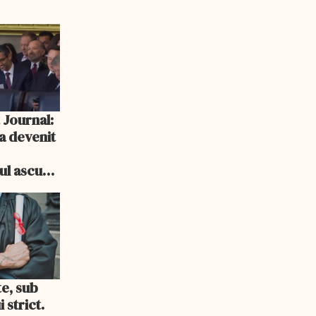
 Journal:
a devenit
e
cul ascuns
i consum
te, sub
 strict.