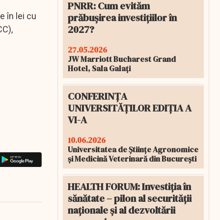
PNRR: Cum evităm
prăbușirea investițiilor în
 în lei cu
2027?
CC),
27.05.2026
JW Marriott Bucharest Grand
Hotel, Sala Galați
CONFERINȚA
UNIVERSITĂȚILOR EDIȚIA A
VI-A
10.06.2026
Universitatea de Științe Agronomice
și Medicină Veterinară din București
HEALTH FORUM: Investiția în
sănătate – pilon al securității
naționale și al dezvoltării