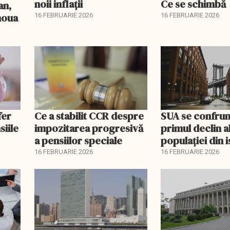
noii inflații
Ce se schimbă
an,
 noua
16 FEBRUARIE 2026
16 FEBRUARIE 2026
fer
Ce a stabilit CCR despre
SUA se confrun
siile
impozitarea progresivă
primul declin a
a pensiilor speciale
populației din i
16 FEBRUARIE 2026
16 FEBRUARIE 2026