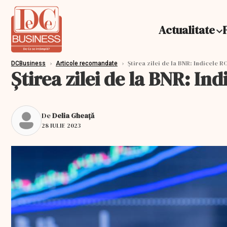
Actualitate
›
›
Știrea zilei de la BNR: Indicele RO
DCBusiness
Articole recomandate
Știrea zilei de la BNR: In
De
Delia Gheață
28 IULIE 2023