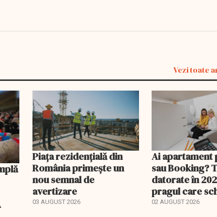
Vezi toate a
Piața rezidențială din
Ai apartament 
România primește un
sau Booking? 
nou semnal de
datorate în 202
avertizare
pragul care s
regimul fiscal
A
03 AUGUST 2026
02 AUGUST 2026