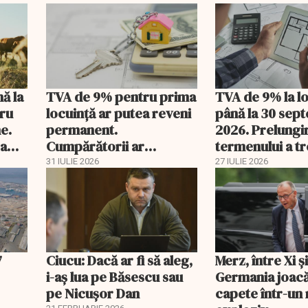
nă la
TVA de 9% pentru prima
TVA de 9% la l
tru
locuință ar putea reveni
până la 30 sep
e.
permanent.
2026. Prelungi
 a
Cumpărătorii ar
termenului a t
economisi zeci de mii de
comisia din Pa
31 IULIE 2026
27 IULIE 2026
lei
7
Ciucu: Dacă ar fi să aleg,
Merz, între Xi 
i-aș lua pe Băsescu sau
Germania joacă
pe Nicușor Dan
capete într-u