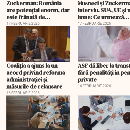
Zuckerman: România
Musneci și Zuckerm
are potențial enorm, dar
interviu. SUA, UE și
este frânată de
lume: Ce urmează
corupție, companii de
pentru România
17 FEBRUARIE 2026
17 FEBRUARIE 2026
stat și influența
propagandei ruse
Coaliția a ajuns la un
ASF dă liber la trans
acord privind reforma
fără penalități în pen
administrației și
private
măsurile de relansare
16 FEBRUARIE 2026
16 FEBRUARIE 2026