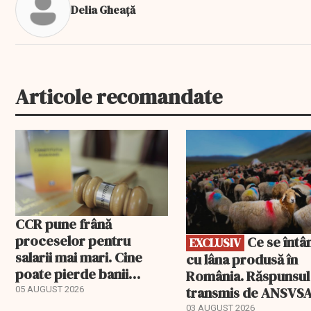
Delia Gheață
Articole recomandate
EXCLUSIV
CCR pune frână
proceselor pentru
Ce se întâmplă
EXCLUSIV
salarii mai mari. Cine
cu lâna produsă în
poate pierde banii
România. Răspunsul
ceruți statului
transmis de ANSVS
05 AUGUST 2026
03 AUGUST 2026