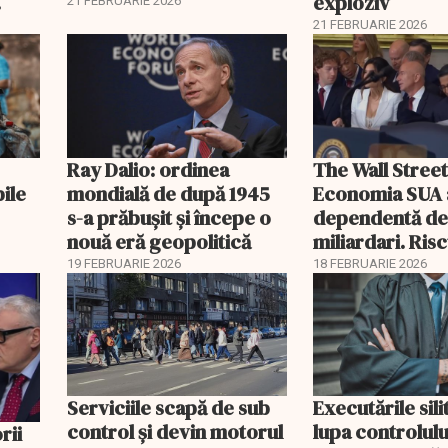
exploziv
21 FEBRUARIE 2026
21 FEBRUARIE 2026
Ray Dalio: ordinea
The Wall Street
bile
mondială de după 1945
Economia SUA 
s-a prăbușit și începe o
dependentă d
nouă eră geopolitică
miliardari. Ris
pentru burse ș
19 FEBRUARIE 2026
18 FEBRUARIE 2026
Serviciile scapă de sub
Executările sili
control și devin motorul
lupa controlului