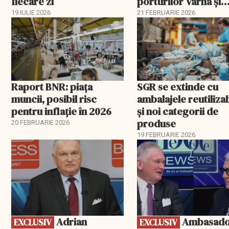
fiecare zi
porturilor Varna și
Burgas
19 IULIE 2026
21 FEBRUARIE 2026
Raport BNR: piața
SGR se extinde cu
muncii, posibil risc
ambalajele reutiliza
pentru inflație în 2026
și noi categorii de
produse
20 FEBRUARIE 2026
19 FEBRUARIE 2026
EXCLUSIV
EXCLUSIV
Adrian
Ambasadorii
EXCLUSIV
EXCLUSIV