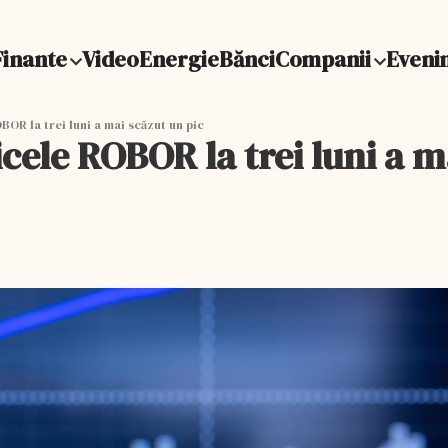
Finante
Video
Energie
Bănci
Companii
Eveni
BOR la trei luni a mai scăzut un pic
dicele ROBOR la trei luni a 