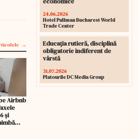
economice
24.06.2026
Hotel Pullman Bucharest World
Trade Center
Educația rutieră, disciplină
rticolele
obligatorie indiferent de
vârstă
31.07.2026
Platourile DC Media Group
pe Airbnb
Taxele
6 și
chimbă