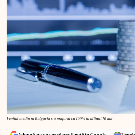
Venitul mediu în Bulgaria s-a majorat cu 190% în ultimii 10 ani
Adaugă-ne ca sursă preferată în Google
Urmăr