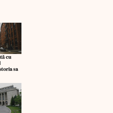
tă cu
l
storia sa