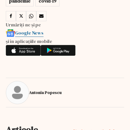
pandemie
covid-19
Urmăriți-ne și pe
Google News
și în aplicațiile mobile
Antonia Popescu
Articole