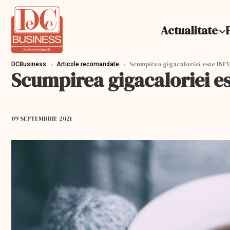
Actualitate
›
›
Scumpirea gigacaloriei este INEV
DCBusiness
Articole recomandate
Scumpirea gigacaloriei e
09 SEPTEMBRIE 2021