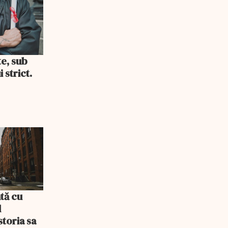
te, sub
 strict.
tă cu
l
storia sa