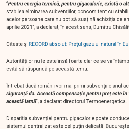
”
Pentru energia termică, pentru gigacalorie, există o alt
stabilea elminarea subvențiilor, concomitent cu stabi
acelor persoane care nu pot să susțină achiziția de en
aprilie 2021”, a declarat, în acest sens, Dumitru Chisăli
Citește și
RECORD absolut: Prețul gazului natural în Eu
Autorităţilor nu le este însă foarte clar ce se va întâmpl
evită să răspundă pe această tema.
Întrebat dacă românii vor mai primi subvențiile anul ac
siguranță da. Această compensație pentru preț este în
această iarnă
”, a declarat directorul Termoenergetica.
Disparitia subvenţiei pentru gigacalorie poate conduce la
sistemul centralizat este cel puţin delicată. Bucureşte