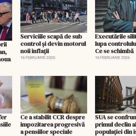
Serviciile scapă de sub
Executările sili
control și devin motorul
lupa controlului
noii inflații
Ce se schimbă
an,
 noua
16 FEBRUARIE 2026
16 FEBRUARIE 2026
fer
Ce a stabilit CCR despre
SUA se confrun
siile
impozitarea progresivă
primul declin a
a pensiilor speciale
populației din i