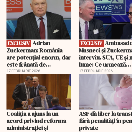
Adrian
Ambasadorii
EXCLUSIV
EXCLUSIV
Zuckerman: România
Musneci și Zuckerm
are potențial enorm, dar
interviu. SUA, UE și
este frânată de
lume: Ce urmează
corupție, companii de
pentru România
17 FEBRUARIE 2026
17 FEBRUARIE 2026
stat și influența
propagandei ruse
Coaliția a ajuns la un
ASF dă liber la trans
acord privind reforma
fără penalități în pen
administrației și
private