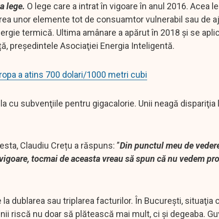
a lege.
O lege care a intrat în vigoare în anul 2016. Acea l
lirea unor elemente tot de consuamtor vulnerabil sau de a
ergie termică. Ultima amânare a apărut în 2018 și se apli
ță, preşedintele Asociaţiei Energia Inteligentă.
ropa a atins 700 dolari/1000 metri cubi
a cu subvenţiile pentru gigacalorie. Unii neagă dispariţia lor
esta, Claudiu Crețu a răspuns: ”
Din punctul meu de vedere
 vigoare, tocmai de aceasta vreau să spun că nu vedem pr
 dublarea sau triplarea facturilor. În Bucureşti, situaţia c
nii riscă nu doar să plătească mai mult, ci şi degeaba. G