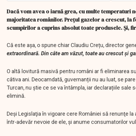
Dacă vom avea o iarnă grea, cu multe temperaturi neg
majoritatea românilor. Prețul gazelor a crescut, la fe
scumpirilor a cuprins absolut toate produsele. Și, fi
Că este așa, o spune chiar Claudiu Crețu, director gene
extraordinară. Din câte am văzut, toate au crescut și ga
O altă lovitură masivă pentru români ar fi eliminarea 
câtiva ani. Deocamdată, guvernanții nu au luat, se pare 
Turcan, nu știe ce se va întâmpla, iar declarațiile sale
elimină.
Deşi Legislaţia în vigoare cere României să renunţe la
într-adevăr nevoie de ele, şi anume consumatorilor vuln