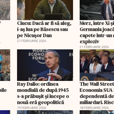
7
Ciucu: Dacă ar fi să aleg,
Merz, între Xi 
i-aș lua pe Băsescu sau
Germania joacă
pe Nicușor Dan
capete într-u
exploziv
21 FEBRUARIE 2026
21 FEBRUARIE 2026
Ray Dalio: ordinea
The Wall Street
bile
mondială de după 1945
Economia SUA 
s-a prăbușit și începe o
dependentă d
nouă eră geopolitică
miliardari. Ris
pentru burse ș
19 FEBRUARIE 2026
18 FEBRUARIE 2026