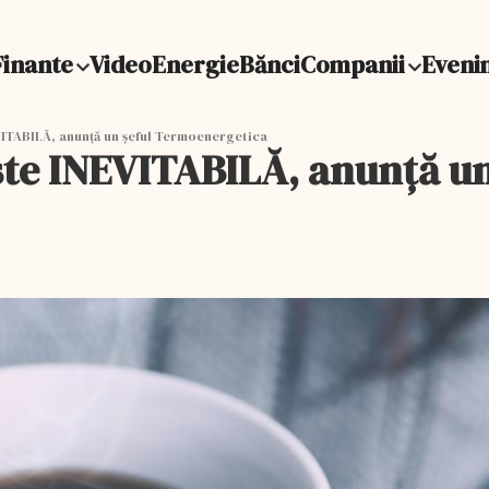
Finante
Video
Energie
Bănci
Companii
Eveni
ITABILĂ, anunță un șeful Termoenergetica
ste INEVITABILĂ, anunță u