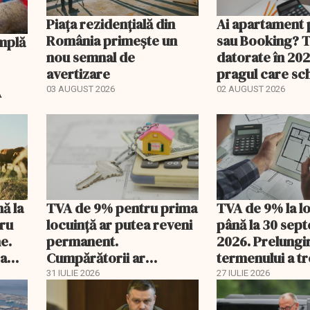
Piața rezidențială din
Ai apartament 
România primește un
sau Booking? 
nou semnal de
datorate în 202
avertizare
pragul care s
regimul fiscal
A
03 AUGUST 2026
02 AUGUST 2026
nă la
TVA de 9% pentru prima
TVA de 9% la l
tru
locuință ar putea reveni
până la 30 sep
e.
permanent.
2026. Prelungi
 a
Cumpărătorii ar
termenului a t
economisi zeci de mii de
comisia din Pa
31 IULIE 2026
27 IULIE 2026
lei