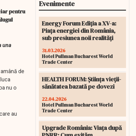
Evenimente
ciar pentru
ălugul
Energy Forum Ediția a XV-a:
Piața energiei din România,
sub presiunea noii realități
a una
31.03.2026
Hotel Pullman Bucharest World
Trade Center
ot amână de
HEALTH FORUM: Știința vieții-
aluca
sănătatea bazată pe dovezi
 ba nu o
22.04.2026
Hotel Pullman Bucharest World
Trade Center
 care au
Upgrade România: Viața după
PNRR: Cum evităm