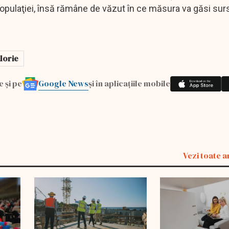
opulaţiei, însă rămâne de văzut în ce măsura va găsi sur
lorie
Google News
e și pe
și în aplicațiile mobile
Vezi toate a