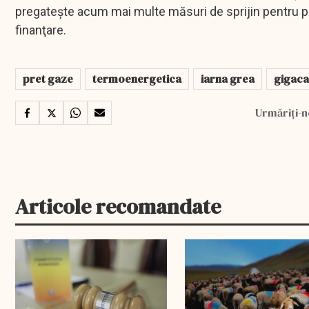
pregateşte acum mai multe măsuri de sprijin pentru p
finanţare.
pret gaze
termoenergetica
iarna grea
gigaca
Urmăriți-n
Articole recomandate
EXCLUSIV