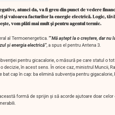
ative, atunci da, va fi greu din punct de vedere finan
l și valoarea facturilor la energie electrică. Logic, tăv
rește, vom plăti mai mult și pentru agentul termic.
ral al Termoenergetica. ””
Mă aștept la o creștere, dar nu l
zul și energia electrică”
, a spus el pentru Antena 3.
subvenţiei pentru gicacalorie, o măsură pe care statul o t
o decizie, în acest sens. În orice caz, ministrul Muncii, R
 se bat cap în cap: ba elimină subvenția pentru gigacalorie,
 această formă de sprijin şi să acorde ajutoare doar celor
erabili.