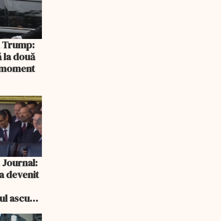
și Trump:
 la două
n moment
 Journal:
a devenit
e
cul ascuns
i consum