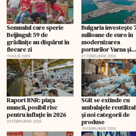
Semnalul care sperie
Bulgaria investește 
Beijingul: 59 de
milioane de euro în
grădinițe au dispărut în
modernizarea
fiecare zi
porturilor Varna și
Burgas
19 IULIE 2026
21 FEBRUARIE 2026
Raport BNR: piața
SGR se extinde cu
muncii, posibil risc
ambalajele reutiliza
pentru inflație în 2026
și noi categorii de
produse
20 FEBRUARIE 2026
19 FEBRUARIE 2026
EXCLUSIV
EXCLUSIV