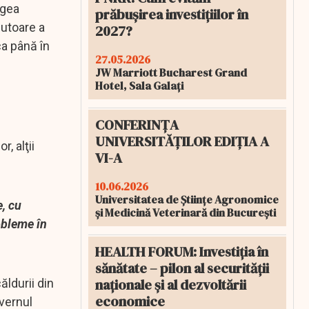
egea
prăbușirea investițiilor în
jutoare a
2027?
ca până în
27.05.2026
JW Marriott Bucharest Grand
Hotel, Sala Galați
CONFERINȚA
UNIVERSITĂȚILOR EDIȚIA A
, alţii
VI-A
10.06.2026
Universitatea de Științe Agronomice
, cu
și Medicină Veterinară din București
obleme în
HEALTH FORUM: Investiția în
sănătate – pilon al securității
naționale și al dezvoltării
ăldurii din
economice
uvernul