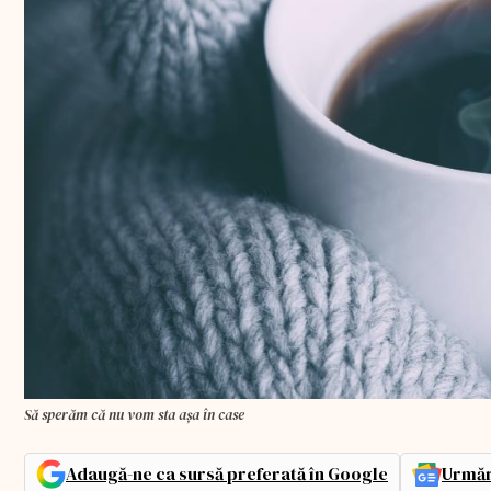
Să sperăm că nu vom sta așa în case
Adaugă-ne ca sursă preferată în Google
Urmăr