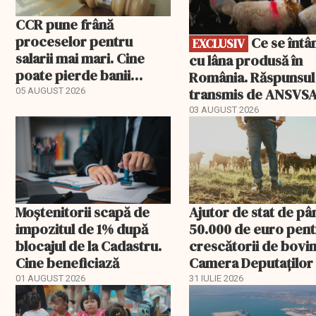
CCR pune frână
proceselor pentru
Ce se întâmplă
EXCLUSIV
salarii mai mari. Cine
cu lâna produsă în
poate pierde banii
România. Răspunsul
ceruți statului
transmis de ANSVS
05 AUGUST 2026
03 AUGUST 2026
Moștenitorii scapă de
Ajutor de stat de pâ
impozitul de 1% după
50.000 de euro pen
blocajul de la Cadastru.
crescătorii de bovin
Cine beneficiază
Camera Deputaților
aprobat schema
01 AUGUST 2026
31 IULIE 2026